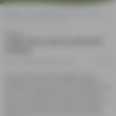
Sākumlapa
Portāla “Jelgavas Vēstnesis” arhīvs
Pilsētā
Jelgavniekus izaicina pārbaudīt erudīciju
Klausīties
Jelgavniekus izaicina pārbaudīt
erudīciju
31/03/2019
Pilsētā
Portāla “Jelgavas Vēstnesis” arhīvs
6. aprīlī no pulksten 12 līdz 14 Zemgales reģiona
Kompetenču attīstības centrā (ZRKAC) norisināsies
izklaidējoša erudīcijas spēļu turnīra «Prāta spēles Latvijas
kauss» posms. Tā šogad notiks vairāk nekā 30 Latvijas
vietās, un arī jelgavnieki aicināti veidot komandas no 4–6
cilvēkiem un pārbaudīt savas zināšanas par dažādām
tēmām. Dalība pasākumā ir bez maksas, bet iepriekš