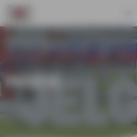
PILSĒTĀ