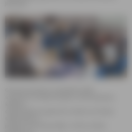
jāpiesakās.
Galvenais nosacījums, lai piedalītos spēlē,
ir sapulcēt 4–6 cilvēku komandu. Tā var būt ģimene,
kolēģi vai
draugi. Pasākuma organizatori norāda, ka erudīcijas
spēles tēmas un
jautājumi ir ļoti daudzveidīgi – kultūra, zinātne,