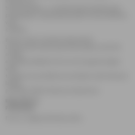
literatūra, šā
brīža aktualitātes – un piemēroti gan jauniešiem, gan
pieaugušajiem. Spēles gaitā jautājumu tēmas dalībnieki
varēs
izvēlēties.
Būtiski uzsvērt, ka šobrīd vairāk nekā 30
Latvijas vietās notiek atlases kārtas spēles, kurās tiek
noteikti
erudītākie spēlētāji. Pirmo trīs vietu ieguvēji Jelgavā
vēlāk
turpinās cīņu pusfinālā, kas norisināsies rudenī. Bet pieci
labākie
pusfinālisti vēlāk cīnīsies par Latvijas kausu.
REĢISTRĀCIJA
PASĀKUMAM
Foto: no «Jelgavas Vēstneša» arhīva