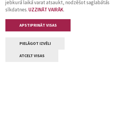
jebkurā laikā varat atsaukt, nodzēšot saglabātās
sīkdatnes.
UZZINĀT VAIRĀK
.
APSTIPRINĀT VISAS
PIELĀGOT IZVĒLI
ATCELT VISAS
Kontakti
Jelgavas valstpilsētas pašvaldība