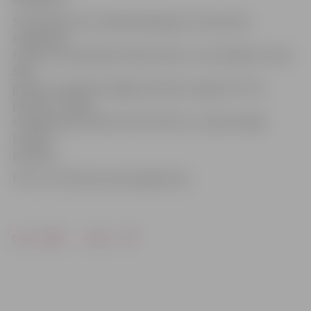
Sacensībās mūsu daiļslidotājai gan visi elementi
nepadevās,
tomēr viņa nopelnīja 32,04 punktus un ierindojās 6. vietā.
Šajā
grupā uzvarēja Norvēģijas pārstāve, iegūstot 37,16
punktus. Sintija
startēja grupā «Basic Novice B Girls» un bija vienīgā
Latvijas
pārstāve.
Foto: no S.Vinteres personīgā arhīva
Drukāt
Dalīties