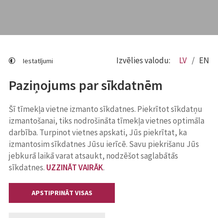
Izvēlies valodu:
LV
EN
Iestatījumi
Paziņojums par sīkdatnēm
Šī tīmekļa vietne izmanto sīkdatnes. Piekrītot sīkdatņu
izmantošanai, tiks nodrošināta tīmekļa vietnes optimāla
darbība. Turpinot vietnes apskati, Jūs piekrītat, ka
izmantosim sīkdatnes Jūsu ierīcē. Savu piekrišanu Jūs
jebkurā laikā varat atsaukt, nodzēšot saglabātās
sīkdatnes.
UZZINĀT VAIRĀK
.
APSTIPRINĀT VISAS