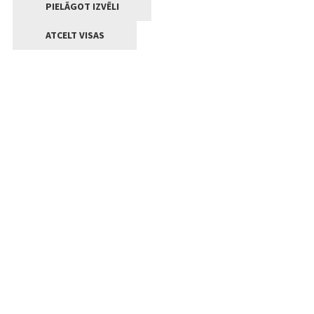
PIELĀGOT IZVĒLI
ATCELT VISAS
Kontakti
Jelgavas valstpilsētas pašvaldība
Lielā iela 11, Jelgava, LV-3001
+371 63005522
pasts@jelgava.lv
Klientu apkalpošana