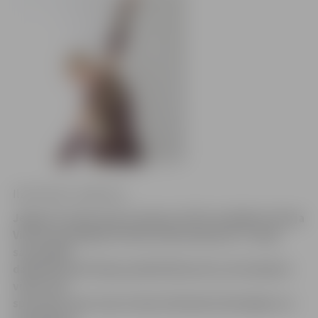
Ilze Knusle-Jankevica
Jelgavas Ledus sporta skolas (JLSS) audzēkne Sintija
Vintere piedalījās ISU World Development Trophy
sacensībās
daiļslidošanā Polijas pilsētā Ščecinā un ierindojās 6.
vietā. Gan
sportiste, gan viņas treneris Romāns Panteļejevs ar