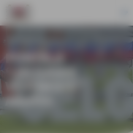
PORTĀLA
“JELGAVAS
VĒSTNESIS”
ARHĪVS