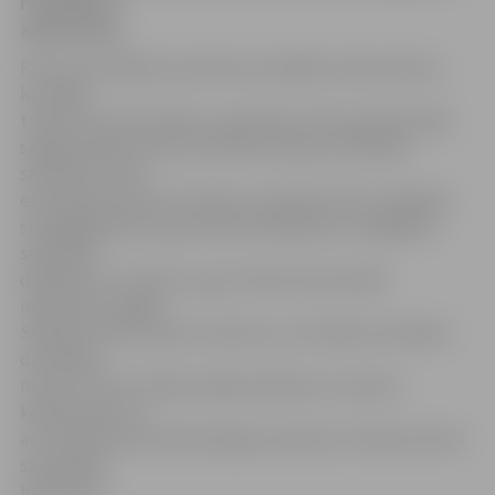
rezultātu ir
apmierināti.
Pirms sacensībām sportistes aizvadīja treniņnometni,
kurā bija
treniņi trīs reizes dienā – gan ledus treniņi, gan fiziskās
sagatavotības treniņi. Kā stāsta Sintija, atmosfēra
sacensību vietā
esot bijusi pozitīva. Protams, neiztika arī bez nelieliem
starpgadījumiem: gan šofera kavēšanās, lai nogādātu
sacensību
dalībnieci uz viesnīcu, gan viesnīcas personāla
neizpratne, kāpēc
Sintija nav līdzi ņēmusi mammu, jo viņi bija rezervējuši
divvietīgo
numuru. Tā nu Sintija varēja izplesties un justies
komfortabli. Lai
arī treniņnometne bija diezgan nopietna, Sintija startam
sacensībās
bija gatava.