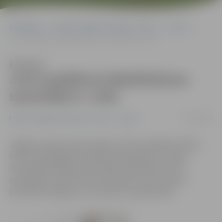
Sākumlapa
Portāla “Jelgavas Vēstnesis” arhīvs
Sports
JLSS audzēknei daiļslidošanas sacensībās 6. vieta
Klausīties
JLSS audzēknei daiļslidošanas
sacensībās 6. vieta
03/04/2013
Portāla “Jelgavas Vēstnesis” arhīvs
Sports
Jelgavas Ledus sporta skolas (JLSS) audzēkne Sintija
Vintere piedalījās ISU World Development Trophy
sacensībās daiļslidošanā Polijas pilsētā Ščecinā un
ierindojās 6. vietā. Gan sportiste, gan viņas treneris
Romāns Panteļejevs ar rezultātu ir apmierināti.