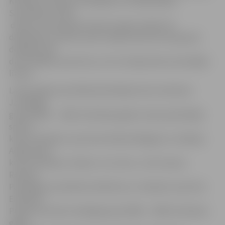
Krievijas, Ukrainas, Armēnijas un Uzbekistānas.
Sacensības notika
divās vecum grupās. Pavisam tajās startēja 40
dalībnieku, jo katra valsts varēja vienā vecuma grupā
deleģēt tikai
divus labākos sportistus, kuri izturēja atlasi nacionālajā
līmeni.
Latviju šajās sacensībās pārstāvēja četras meitenes.
Jaunākajā
grupā (2001. – 2002. dzimšanas gads) Latviju pārstāvēja
sporta
kluba «Kaskads» sportistes Nikola Mežgane un Valērija
Angermane,
kuras attiecīgi izcīnīja 5. un 9. vietu. JLSS trenera
Romana
Panteļejeva audzēkne D.Ņikitina un «Kaskad» sportiste
Elizabete
Pujate sacentās vecākajā grupā (1999. – 2000. dzimšanas
gads).