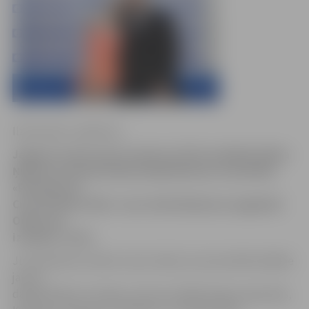
Ilze Knusle-Jankevica
Jelgavas Ledus sporta skolas (JLSS) audzēkne Diāna
Ņikitina starptautiskās daiļslidošanas sacensībās
«Rostelecom
Crystal Skate 2012», kas notika Maskavas apgabalā
Odincovā,
izcīnīja 6. vietu.
JLSS direktors Andris Lukss stāsta, ka sacensībās labākie
jaunie
daiļslidotāji no Latvijas, Lietuvas, Baltkrievijas, Igaunijas,