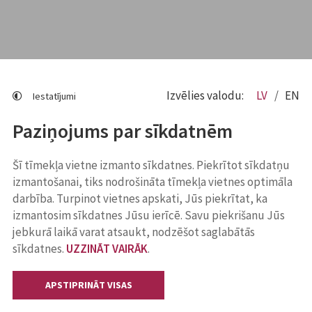
Izvēlies valodu:
LV
EN
Iestatījumi
Paziņojums par sīkdatnēm
Šī tīmekļa vietne izmanto sīkdatnes. Piekrītot sīkdatņu
izmantošanai, tiks nodrošināta tīmekļa vietnes optimāla
darbība. Turpinot vietnes apskati, Jūs piekrītat, ka
izmantosim sīkdatnes Jūsu ierīcē. Savu piekrišanu Jūs
jebkurā laikā varat atsaukt, nodzēšot saglabātās
sīkdatnes.
UZZINĀT VAIRĀK
.
APSTIPRINĀT VISAS