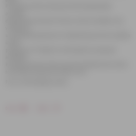
Pirmajā sacensību dienā sportistēm bija jāizpilda
atsevišķi
daiļslidošanas elementi: lēciens, lēcienu kaskāde, soļu
virknējums
un kombinētais grieziens. Otrajā dienā sportistes izpildīja
izvēles
programmu. Pirmajās trīs vietās šajā vecuma grupā
ierindojās
Krievijas sportistes. Mūsu sportiste D.Ņikitina divu dienu
sacensībās savā grupā izcīnīja 6. vietu.
Foto: no R.Panteļejeva arhīva
Drukāt
Dalīties