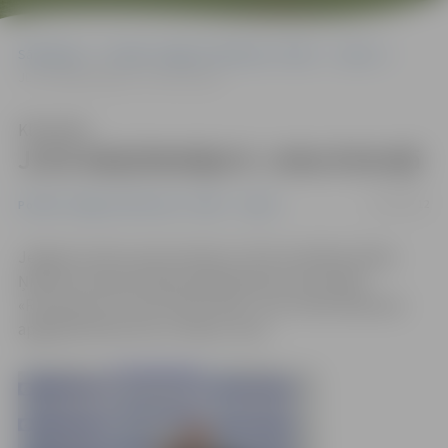
Sākumlapa
Portāla “Jelgavas Vēstnesis” arhīvs
Sports
JLSS daiļslidotājai 6. vieta Krievijā
Klausīties
JLSS daiļslidotājai 6. vieta Krievijā
07/05/2012
Portāla “Jelgavas Vēstnesis” arhīvs
Sports
Jelgavas Ledus sporta skolas (JLSS) audzēkne Diāna
Ņikitina starptautiskās daiļslidošanas sacensībās
«Rostelecom Crystal Skate 2012», kas notika Maskavas
apgabalā Odincovā, izcīnīja 6. vietu.