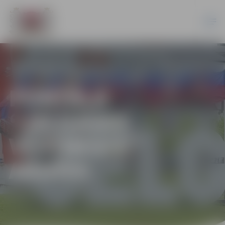
PORTĀLA
“JELGAVAS
VĒSTNESIS”
ARHĪVS