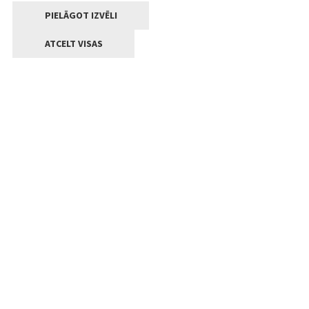
PIELĀGOT IZVĒLI
ATCELT VISAS
Kontakti
Jelgavas valstpilsētas pašvaldība
Lielā iela 11, Jelgava, LV-3001
+371 63005522
pasts@jelgava.lv
Klientu apkalpošana