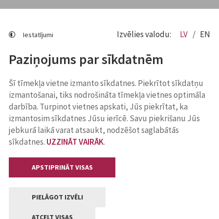
Izvēlies valodu:
LV
EN
Iestatījumi
Paziņojums par sīkdatnēm
Šī tīmekļa vietne izmanto sīkdatnes. Piekrītot sīkdatņu
izmantošanai, tiks nodrošināta tīmekļa vietnes optimāla
darbība. Turpinot vietnes apskati, Jūs piekrītat, ka
izmantosim sīkdatnes Jūsu ierīcē. Savu piekrišanu Jūs
jebkurā laikā varat atsaukt, nodzēšot saglabātās
sīkdatnes.
UZZINĀT VAIRĀK
.
APSTIPRINĀT VISAS
PIELĀGOT IZVĒLI
ATCELT VISAS