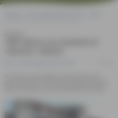
Sākumlapa
Portāla “Jelgavas Vēstnesis” arhīvs
Pilsētā
JNĪP rēķinus var samaksāt arī «Maxima» veikalos
Klausīties
JNĪP rēķinus var samaksāt arī
«Maxima» veikalos
14/05/2019
Pilsētā
Portāla “Jelgavas Vēstnesis” arhīvs
No maija namu pārvaldnieka «Jelgavas Nekustamā
īpašuma pārvalde» (JNĪP) rēķinus iespējams apmaksāt
jebkura SIA «Maxima Latvija» veikala kasē visā Latvijā.