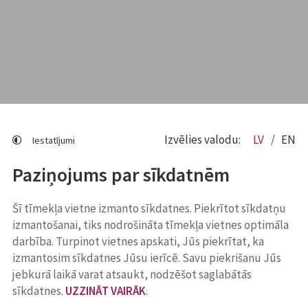
Izvēlies valodu:
LV
EN
Iestatījumi
Paziņojums par sīkdatnēm
Šī tīmekļa vietne izmanto sīkdatnes. Piekrītot sīkdatņu
izmantošanai, tiks nodrošināta tīmekļa vietnes optimāla
darbība. Turpinot vietnes apskati, Jūs piekrītat, ka
izmantosim sīkdatnes Jūsu ierīcē. Savu piekrišanu Jūs
jebkurā laikā varat atsaukt, nodzēšot saglabātās
sīkdatnes.
UZZINĀT VAIRĀK
.