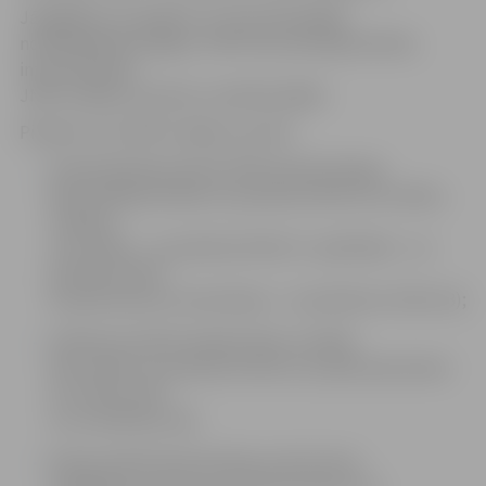
Jāatgādina, ka spēkā ir arī visas līdzšinējās
norēķināšanās iespējas: JNĪP informatīvajā sistēmā,
internetbankā,
JNĪP norēķinu punktos, kredītiestādēs.
Pilsētā ir seši JNĪP norēķinu punkti:
Pulkveža Brieža ielā 26 JNĪP administrācijas
ēkā (strādā pirmdien no pulksten 8 līdz 19, otrdien,
trešdien,
ceturtdien – no pulksten 8 līdz 17, piektdien – no
pulksten 8 līdz
15; pārtraukums visas dienas – no pulksten 12 līdz 13);
Satiksmes ielā 35 veikalā «Rimi» (strādā
katru dienu no pulksten 9 līdz 21 ar pārtraukumiem
no 13 līdz 13.30
un no 18.30 līdz 19);
Katoļu ielā 18 tirdzniecības centrā «Vivo»