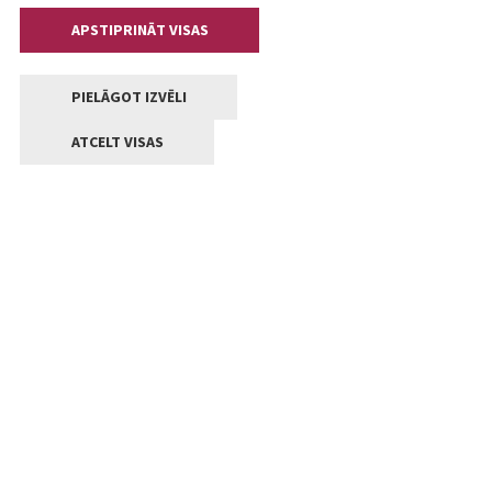
APSTIPRINĀT VISAS
PIELĀGOT IZVĒLI
ATCELT VISAS
Kontakti
Jelgavas valstpilsētas pašvaldība
Lielā iela 11, Jelgava, LV-3001
+371 63005522