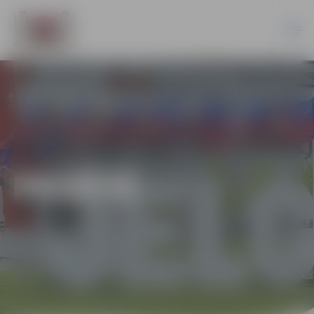
PILSĒTĀ