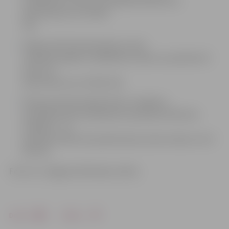
(strādā katru dienu no pulksten 9 līdz 21 ar
pārtraukumu no 14 līdz
15);
Driksas ielā 4 tirdzniecības centrā
«Pilsētas pasāža» (strādā katru dienu no pulksten 9
līdz 21 ar
pārtraukumu no 14 līdz 15);
Pērnavas ielā 4 veikalā «Rimi» (strādā no
pirmdienas līdz sestdienai no pulksten 9 līdz 20,
svētdien – no
pulksten 9 līdz 19 ar pārtraukumu katru dienu no 14
līdz 15).
Foto: no «Jelgavas Vēstneša» arhīva
Drukāt
Dalīties