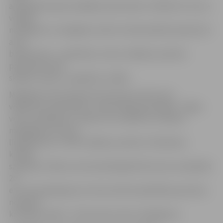
apmaksāt kopā ar pārējiem pirkumiem. «Būtiski ir tas, ka
veikalā
maksājumu ir iespējams veikt ne tikai skaidrā naudā, bet
arī ar
bankas karti – piemēram, mūsu norēķinu punktos
pieņemam tikai
skaidru naudu,» papildina J.Vidžis.
Maksājums tiks pieņemts kā viena summa, kas
vēlāk tiks attiecināta uz visām rēķina pozīcijām. Tāpat,
veicot maksājumu, klients var norādīt sev vēlamo
maksājamo summu –
līdzīgi kā tas ir JNĪP norēķinu punktos. Piemēram,
klienta
saistības ir 40 eiro, bet konkrētajā brīdī viņš var samaksāt
20
eiro. Par pakalpojumu tiks ieturēta sadarbības partnera
noteiktā
komisijas maksa – 50 centi par vienu maksājumu.