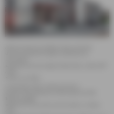
«Mēs kā uzņēmums meklējam veidus, kā saviem
klientiem paplašināt iespējas norēķināties par
saņemtajiem
pakalpojumiem pēc iespējas ērtākā veidā,» norāda JNĪP
valdes
loceklis Juris Vidžis.
Lai apmaksātu rēķinu veikalā, pie kases ir
jāuzrāda JNĪP pakalpojumu rēķins papīra formātā.
Rēķinam augšējā
labajā stūrī ir svītru kods, kas tiks nolasīts, un rēķinu
varēs