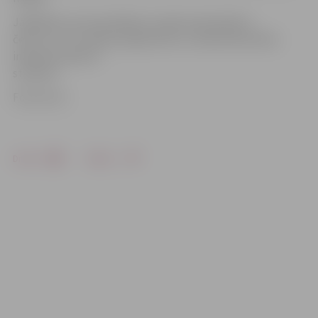
Jāpiebilst, ka arī patlaban uzņēmumā praksē ir
četri LLU TF studiju programmas «Lauksaimniecības
inženierzinātnes»
studenti.
Foto: llu.lv
Drukāt
Dalīties