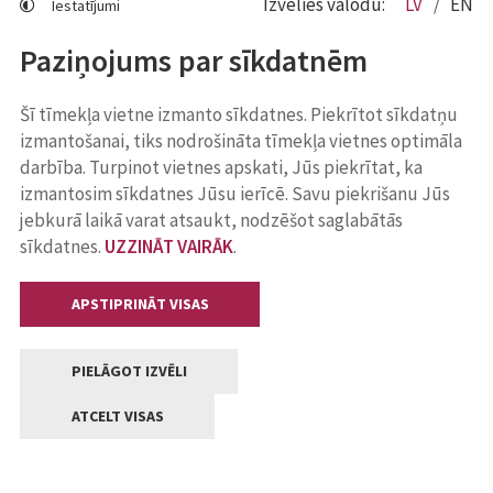
Izvēlies valodu:
LV
EN
Iestatījumi
Paziņojums par sīkdatnēm
Šī tīmekļa vietne izmanto sīkdatnes. Piekrītot sīkdatņu
izmantošanai, tiks nodrošināta tīmekļa vietnes optimāla
darbība. Turpinot vietnes apskati, Jūs piekrītat, ka
izmantosim sīkdatnes Jūsu ierīcē. Savu piekrišanu Jūs
jebkurā laikā varat atsaukt, nodzēšot saglabātās
sīkdatnes.
UZZINĀT VAIRĀK
.
APSTIPRINĀT VISAS
PIELĀGOT IZVĒLI
ATCELT VISAS