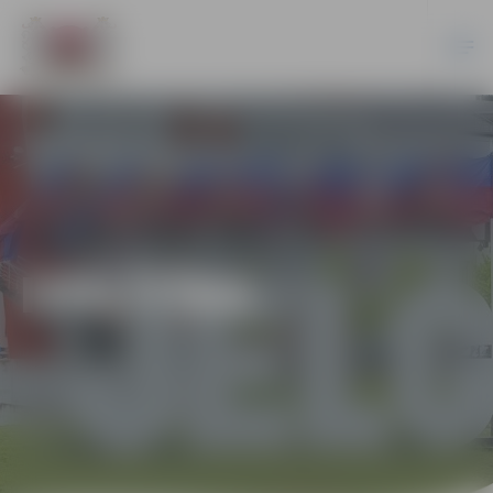
IZGLĪTĪBA