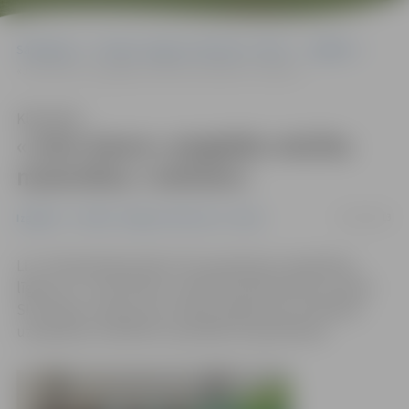
Sākumlapa
Portāla “Jelgavas Vēstnesis” arhīvs
Izglītība
«John Deere» piegādās mācību materiālus «mehiem»
Klausīties
«John Deere» piegādās mācību
materiālus «mehiem»
10/10/2013
Izglītība
Portāla “Jelgavas Vēstnesis” arhīvs
LLU Tehniskā fakultāte (TF) parakstījusi sadarbības
līgumu ar «John Deere» oficiālo pārstāvniecību Latvijā
SIA «Dojus Latvija» par studiju programmu kvalitātes
uzlabošanu kvalificētu speciālistu apmācīšanai.