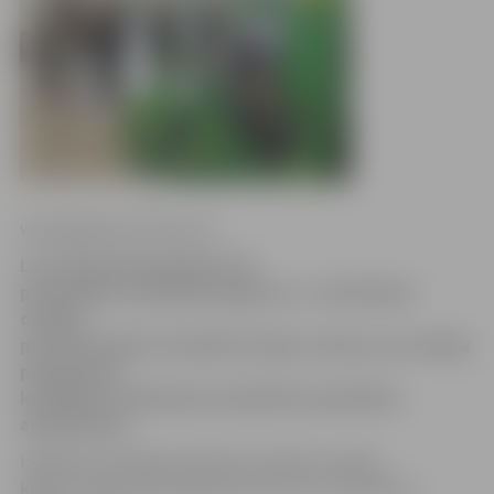
www.jelgavasvestnesis.lv
LLU Tehniskā fakultāte (TF)
parakstījusi sadarbības līgumu ar «John Deere»
oficiālo
pārstāvniecību Latvijā SIA «Dojus Latvija» par studiju
programmu
kvalitātes uzlabošanu kvalificētu speciālistu
apmācīšanai.
Izglītības iestādēm dāvināto tehnikas mezglu
klāstā ir tādi mūsdienīgi elementi kā «John Deere»