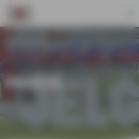
PILSĒTĀ