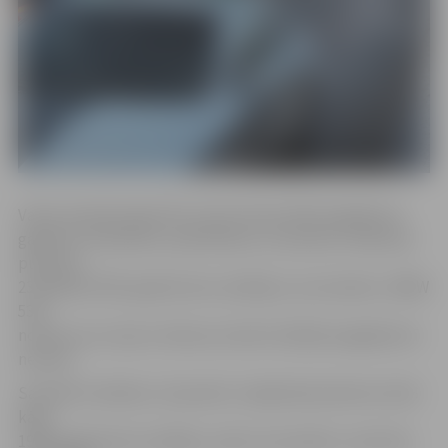
Valsts policijā reģistrēti vismaz deviņi šādi negadījumi.
gadījumi. Piemēram, piektdienas, 22. janvāra, vakarā ap
pulksten
23.40 kāds 1997. gadā dzimis vadītājs ar automašīnu «BMW
530»
nobrauca no ceļa un iebrauca kokā. Vadītājs negadījumā
necieta.
Savukārt svētdien, 24. janvārī, Lielajā ielā pulksten 16.26
kāds
1986. gadā dzimis vadītājs, vadot automašīnu «Audi A4»,