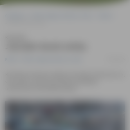
Sākumlapa
Portāla “Jelgavas Vēstnesis” arhīvs
Pilsētā
Joprojām daudz avāriju
Klausīties
Joprojām daudz avāriju
25/01/2016
Pilsētā
Portāla “Jelgavas Vēstnesis” arhīvs
Brīvdienās notikušas vairākas automašīnu sadursmes, ko,
visticamāk, izraisījusi braukšanas apstākļiem
neatbilstoša autovadītāja reakcija.