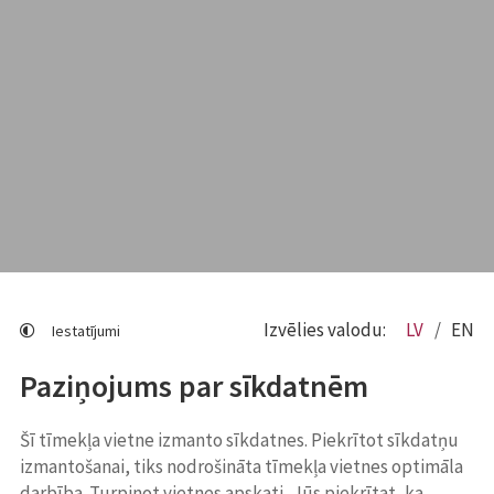
Izvēlies valodu:
LV
EN
Iestatījumi
Paziņojums par sīkdatnēm
Šī tīmekļa vietne izmanto sīkdatnes. Piekrītot sīkdatņu
izmantošanai, tiks nodrošināta tīmekļa vietnes optimāla
darbība. Turpinot vietnes apskati, Jūs piekrītat, ka