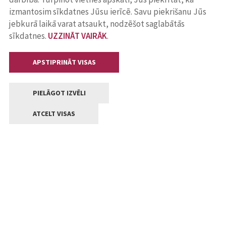
izmantosim sīkdatnes Jūsu ierīcē. Savu piekrišanu Jūs
jebkurā laikā varat atsaukt, nodzēšot saglabātās
sīkdatnes.
UZZINĀT VAIRĀK
.
APSTIPRINĀT VISAS
PIELĀGOT IZVĒLI
ATCELT VISAS
Kontakti