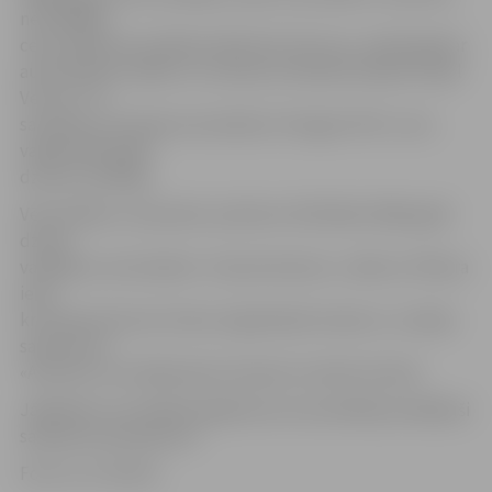
neizvēlējās
ceļu satiksmes drošībai atbilstošu ātrumu, netika galā ar
automašīnas vadību un uzbrauca stāvošai mašīnai «Opel
Vectra». Tā
savukārt uzstūmās automašīnai «Peugeot 307», kuru
vadīja 1987. gadā
dzimusi vadītāja.
Vēl svētdien, 24. janvārī, pulksten 19.30 kāds 1969. gadā
dzimis
vadītājs ar automašīnu «Toyota Avensis», Lielās un Pētera
ielas
krustojumā veicot kreiso nogriešanās manevru, izraisīja
sadursmi ar
«Audi A4», kura šķērsoja krustojumu taisnā virzienā.
Jāpiebilst, ka vairākos gadījumos autovadītāji sastādījuši
saskaņoto paziņojumu.
Foto: no JV arhīva