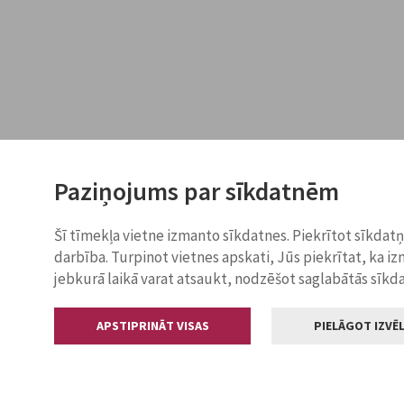
Paziņojums par sīkdatnēm
Šī tīmekļa vietne izmanto sīkdatnes. Piekrītot sīkdat
darbība. Turpinot vietnes apskati, Jūs piekrītat, ka i
jebkurā laikā varat atsaukt, nodzēšot saglabātās sīkd
APSTIPRINĀT VISAS
PIELĀGOT IZVĒL