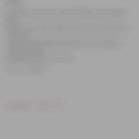
apziņas.
2015. gadā Latvijā tika reģistrēti 2786 kūlas ugunsgrēki.
Kūlas
degšanas rezultātā nodega 33 ēkas, četras automašīnas
un cieta trīs
cilvēki. Kopumā pagājušajā gadā kūlas dedzināšanas
rezultātā izdega
3256 hektāri Latvijas teritorijas.
Foto: no JV arhīva
Drukāt
Dalīties