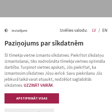
Izvēlies valodu:
LV
EN
Iestatījumi
Paziņojums par sīkdatnēm
Šī tīmekļa vietne izmanto sīkdatnes. Piekrītot sīkdatņu
izmantošanai, tiks nodrošināta tīmekļa vietnes optimāla
darbība. Turpinot vietnes apskati, Jūs piekrītat, ka
izmantosim sīkdatnes Jūsu ierīcē. Savu piekrišanu Jūs
jebkurā laikā varat atsaukt, nodzēšot saglabātās
sīkdatnes.
UZZINĀT VAIRĀK
.
APSTIPRINĀT VISAS