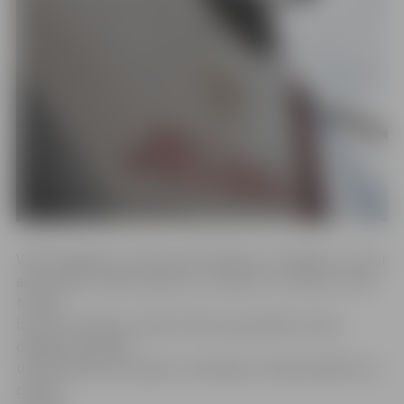
VUGD atgādina, ka kūlas dedzināšana ir aizliegta un tā var
apdraudēt cilvēku īpašumu, veselību un dzīvību, kā arī
tā rada
būtisku kaitējumu dabai. Kūlas ugunsgrēku skaits,
degšanas platības
un aktivitāte katru gadu ir atkarīga no laikapstākļiem un
cilvēku