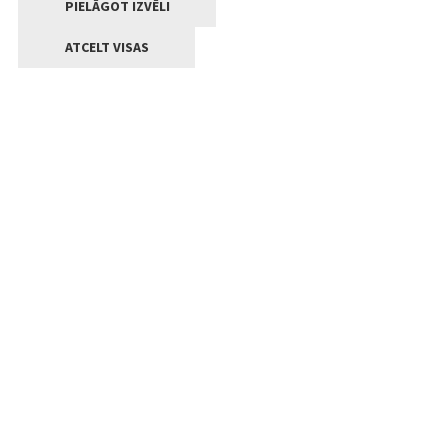
PIELĀGOT IZVĒLI
ATCELT VISAS
Kontakti
Jelgavas valstpilsētas pašvaldība
Lielā iela 11, Jelgava, LV-3001
+371 63005522
pasts@jelgava.lv
Klientu apkalpošana