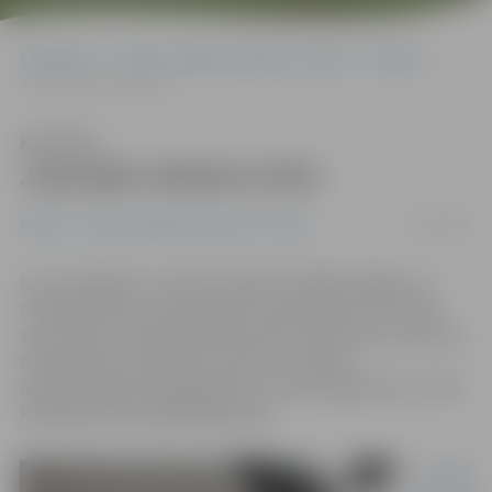
Sākumlapa
Portāla “Jelgavas Vēstnesis” arhīvs
Pilsētā
Joprojām dedzina kūlu
Klausīties
Joprojām dedzina kūlu
19/10/2016
Pilsētā
Portāla “Jelgavas Vēstnesis” arhīvs
Lai arī Jelgavā un citviet Latvijā ir iestājies drēgns un
rudenīgs laiks un naktīs gaisa temperatūra pat noslīd
zem nulles, VUGD joprojām saņem izsaukumus par kūlas
dedzināšanu. Piemēram, vakar, 18. oktobrī,
ugunsdzēsējiem bija jādodas uz Loka maģistrāli, kur 300
kvadrātmetru platībā dega zāle.