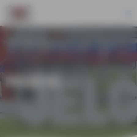
PILSĒTĀ