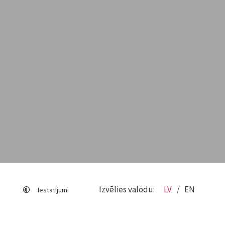
Izvēlies valodu:
LV
EN
Iestatījumi