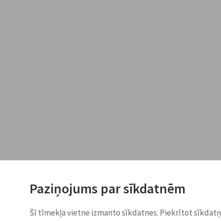
Paziņojums par sīkdatnēm
Šī tīmekļa vietne izmanto sīkdatnes. Piekrītot sīkdat