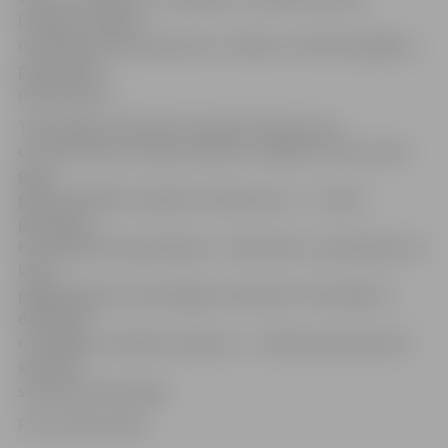
Domāju, ka skola
izaudzinās vēl daudz jaunus, radošus, izdomas bagātus,
patriotiskus
pilsētniekus.»
Tehnoloģiju vidusskola ir gandrīz tikpat veca,
cik mūsu valsts Latvija, kas pērn svinēja 95. Tiesa, skola
gadu
gaitā vairākkārt mainījusi nosaukumus – 1. Valsts
ģimnāzija,
Hercoga Pētera ģimnāzija, 1. vidusskola, 1. ģimnāzija, bet
kopš
pagājušā gada, Tehnoloģiju vidusskola. Tieši tāpēc šī
diena bija
nozīmīga ar vēl kādu notikumu – Svētās Annas baznīcā
iesvētīts
skolas jaunais karogs.
Foto: Vineta Zelča