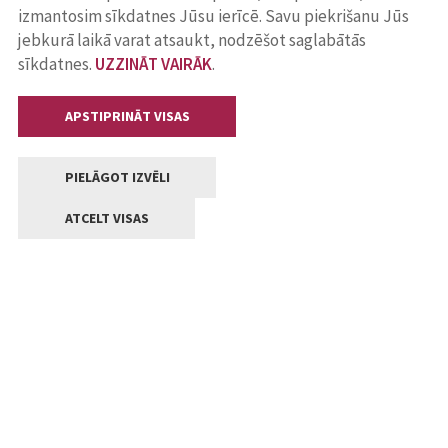
izmantosim sīkdatnes Jūsu ierīcē. Savu piekrišanu Jūs
jebkurā laikā varat atsaukt, nodzēšot saglabātās
sīkdatnes.
UZZINĀT VAIRĀK
.
APSTIPRINĀT VISAS
PIELĀGOT IZVĒLI
ATCELT VISAS
Kontakti
Jelgavas valstpilsētas pašvaldība