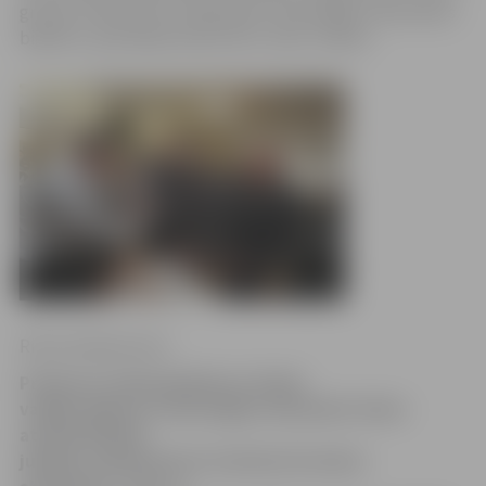
grupas «Prāta vētra» dalībnieks Tehnoloģiju vidusskolas
bijušās 1. ģimnāzijas absolvents Jānis Jubalts.
Ritma Gaidamoviča
Prieks par atkalredzēšanos šodien
valdīja Jelgavas Tehnoloģiju vidusskolā. Skola
atzīmē 95 gadu
jubileju, kopā pulcinot simtiem šīs skolas