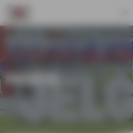
PILSĒTĀ