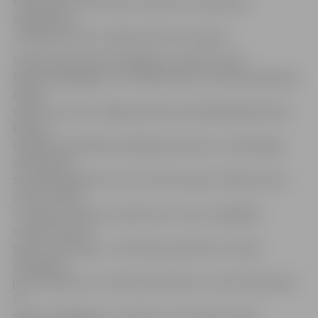
tieši grupas «Prāta vētra» radītie un atskaņotie
skaņdarbi, jo
«prātnieki» taču ir nākuši tieši no šīs skolas.
Svētkos gan skolas pedagogus, skolēnus, gan
bijušos pedagogus un arī absolventus, kas sapulcējušies
kuplā
skaitā, sveica arī Jelgavas domes priekšsēdētājs Andris
Rāviņš,
Izglītības pārvaldes vadītāja Gunta Auza, Tehnoloģiju
vidusskolas
skolotāja grāmatu autore Vita Hermane. Pilsētas mērs
atzina: «Skola
ir mainījusi telpas, nosaukumus, taču svarīgākais
uzdevums jau ir
palicis nemainīgs – radīt skolai, pilsētai un valstij
vajadzīgus
jaunos pilsoņus, lai attīstītu pilsētu un valsti. Manuprāt,
šī
skola ir meklējumu, inovāciju un atradumu pilna.