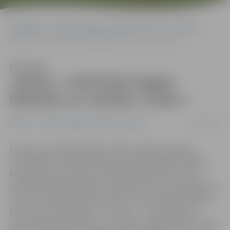
Sākumlapa
Portāla “Jelgavas Vēstnesis” arhīvs
Pilsētā
Jubalts: «Skolā biju baigais blēņdaris un mācījos «švaki»»
Klausīties
Jubalts: «Skolā biju baigais
blēņdaris un mācījos «švaki»»
03/05/2014
Pilsētā
Portāla “Jelgavas Vēstnesis” arhīvs
Prieks par atkalredzēšanos šodien valdīja Jelgavas
Tehnoloģiju vidusskolā. Skola atzīmē 95 gadu jubileju,
kopā pulcinot simtiem šīs skolas absolventu. «Vai, es
skolā biju baigais blēņdaris. Mācījos švaki, skolotāja teica,
ka esmu stabils trijnieks. Sēžot te sporta zālē, atcerējos,
kā pa tām trosēm rāpos uz 2. stāvu… Īstenībā baigi
jautrais bija skolas laiks un ir prieks te atgriezties,» atzīst