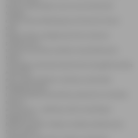
teicami.» Apliecinājumu tam, ka no šīs skolas nāk
talantīgi
cilvēki, svētku dalībnieki guva arī koncertā. Sveicot
skolu
lielajos svētkos, jubilejas koncertā uz skatuves
priekšnesumus
sniedza nu jau bijušo audzēkņu izaudzinātie jaunie
talanti –
Tehnoloģiju vidusskolas absolventes horeogrāfes Annikas
Andersones
deju studijas «Benefice» meitenes, bundzinieka
pedagoga Gundara
Lintiņa audzēkne Anna Kalniņa, iepriecinot ar marimbas
spēli, kā
arī absolventi – «Spēlmaņu nakts» laureāti Igors
Šelegovskis un
Niklāvs Kurpnieks. Zīmīgi, ka vairākos priekšnesumos
tika izmantota