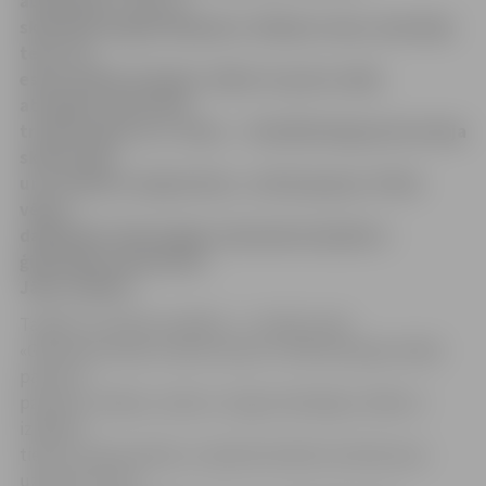
absolventu. «Vai, es
skolā biju baigais blēņdaris. Mācījos švaki, skolotāja
teica, ka
esmu stabils trijnieks. Sēžot te sporta zālē,
atcerējos, kā pa tām
trosēm rāpos uz 2. stāvu… Īstenībā baigi jautrais bija
skolas laiks
un ir prieks te atgriezties,» atzīst grupas «Prāta
vētra»
dalībnieks Tehnoloģiju vidusskolas bijušās 1.
ģimnāzijas absolvents
Jānis Jubalts.
Taujāts, ko skolai novēlētu, J.Jubalts saka:
«Galvenais skolas uzdevums jau ir ielikt jaunajā cilvēkā
pareizus
pamatus. Šodien, redzot, cik gan talantīgu cilvēku ir
iznākuši
tieši no manas skolas, ir pamats domāt, ka skola savu
uzdevumu veic