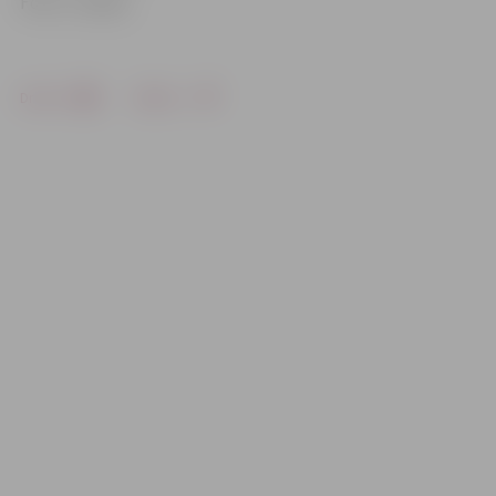
Foto: «Junda»
Drukāt
Dalīties