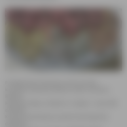
Par Rīgas Motormuzeja kausu šoreiz sacentās
komandas no Bauskas, Madonas, Saldus, Valmieras,
Rūjienas,
Mazsalacas, Rīgas, Limbažiem un Jelgavas – kopumā 80
dalībnieki.
Komandu kopvērtējumā, saskaitot kopā reģistrēto
dalībnieku