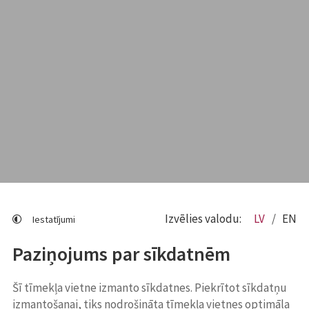
Izvēlies valodu:
LV
EN
Iestatījumi
Paziņojums par sīkdatnēm
Šī tīmekļa vietne izmanto sīkdatnes. Piekrītot sīkdatņu
izmantošanai, tiks nodrošināta tīmekļa vietnes optimāla