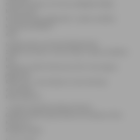
nobrauktos apļus, otro vietu, piekāpjoties Rīgas
Motormuzeja
komandai, ieguva jelgavnieki. «Jundas» audzēkņi
kopumā veica 660,34
apļus.
Iesācēju klasē, kurā startē dalībnieki līdz
15 gadu vecumam, 3. vietu izcīnīja «Jundas» audzēknis
Nils
Makševics, klasē «Production 1/24» 3. vietu ieguva
jelgavnieks
Ralfs Leitis – viņš izcīnīja arī 2. vietu brīvā tipa
automodeļu
klasē «Open 16».
«Jundas» komandā startēja arī Kristers
Gaidlazda, Ralfs Laizāns, Martins Ints Valainis, Artūrs
Kozlovs un
Rodrigo Uldriķis.