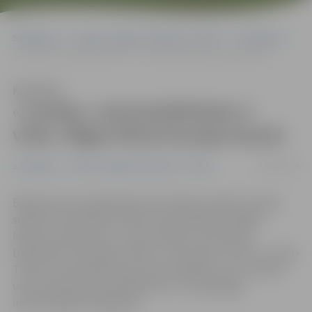
Sākumlapa
Portāla “Jelgavas Vēstnesis” arhīvs
Jauniešiem
«Jundas» automodelistiem 2. vieta «Rīgas Motormuzeja kausā»
Klausīties
«Jundas» automodelistiem 2.
vieta «Rīgas Motormuzeja kausā»
06/02/2019
Jauniešiem
Portāla “Jelgavas Vēstnesis” arhīvs
Biķernieku kompleksajā sporta bāzē aizvadīts Latvijas
skolēnu čempionāts trases automodelismā «Rīgas
Motormuzeja kauss», kurā startēja 11 komandas.
Dalībnieku vidū bija arī bērnu un jauniešu centra «Junda»
Trases automodelisma pulciņa audzēkņi, kuri izcīnīja 2.
vietu komandu kopvērtējumā un trīs godalgas
individuālajās kategorijās.