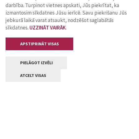
darbība. Turpinot vietnes apskati, Jūs piekrītat, ka
izmantosim sīkdatnes Jūsu ierīcē. Savu piekrišanu Jūs
jebkurā laikā varat atsaukt, nodzēšot saglabātās
sīkdatnes.
UZZINĀT VAIRĀK
.
APSTIPRINĀT VISAS
PIELĀGOT IZVĒLI
ATCELT VISAS
Kontakti