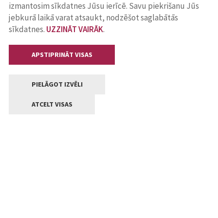
izmantosim sīkdatnes Jūsu ierīcē. Savu piekrišanu Jūs
jebkurā laikā varat atsaukt, nodzēšot saglabātās
sīkdatnes.
UZZINĀT VAIRĀK
.
APSTIPRINĀT VISAS
PIELĀGOT IZVĒLI
ATCELT VISAS
Kontakti
Jelgavas valstpilsētas pašvaldība