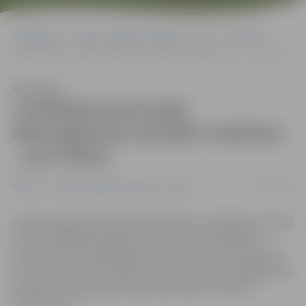
Sākumlapa
Portāla “Jelgavas Vēstnesis” arhīvs
Pilsētā
Juridiskām personām dienasgaismas spuldžu nodošana – par maksu
Klausīties
Juridiskām personām
dienasgaismas spuldžu nodošana
– par maksu
02/07/2018
Pilsētā
Portāla “Jelgavas Vēstnesis” arhīvs
Vairāku gadu garumā dalītajā atkritumu vākšanas punktā
Ganību ielā 84 juridiskām personām bija iespēja bez
maksas nodot dienasgaismas spuldzes, kas uzskatāmas
par videi bīstamiem atkritumiem. No jūlija dienasgaismas
spuldžu nodošana juridiskām personām ir maksas
pakalpojums.