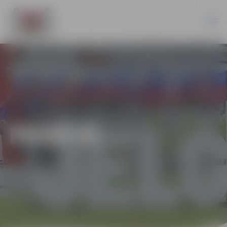
PILSĒTĀ