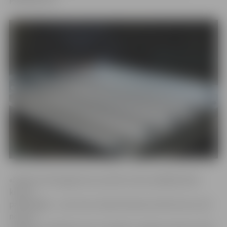
«Nodoto dienasgaismas spuldžu skaits pēdējā laikā ir
krietni
palielinājies – pie mums vides bīstamos atkritumus ved
ne vien