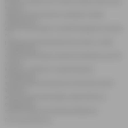
pilsētas uzņēmēji, bet arī cilvēki no reģiona. Ņemot vērā,
ka mums
tālāka šo bīstamo atkritumu nodošana ir maksas
pakalpojums un
apjomi ir krietni auguši, turpmāk dienasgaismas spuldzes
no
juridiskām personām pieņemsim par maksu,» norāda
«Zemgales Eko»
valdes loceklis Aleksejs Jankovskis. Nodošanas cena ir 90
centi par
kilogramu. Jāpiebilst, ka, tāpat kā iepriekš,
dienasgaismas
spuldzes pilsētā tiek pieņemtas tikai Ganību ielas 84
šķirošanas
stacijā. Savukārt iedzīvotājiem, tāpat kā līdz šim,
dienasgaismas
spuldžu nodošana ir bezmaksas pakalpojums.
Foto: ekstremibili.com