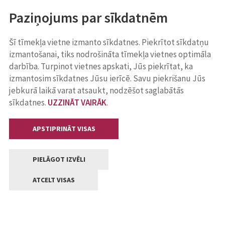
Paziņojums par sīkdatnēm
Šī tīmekļa vietne izmanto sīkdatnes. Piekrītot sīkdatņu
izmantošanai, tiks nodrošināta tīmekļa vietnes optimāla
darbība. Turpinot vietnes apskati, Jūs piekrītat, ka
izmantosim sīkdatnes Jūsu ierīcē. Savu piekrišanu Jūs
jebkurā laikā varat atsaukt, nodzēšot saglabātās
sīkdatnes.
UZZINĀT VAIRĀK
.
APSTIPRINĀT VISAS
PIELĀGOT IZVĒLI
ATCELT VISAS