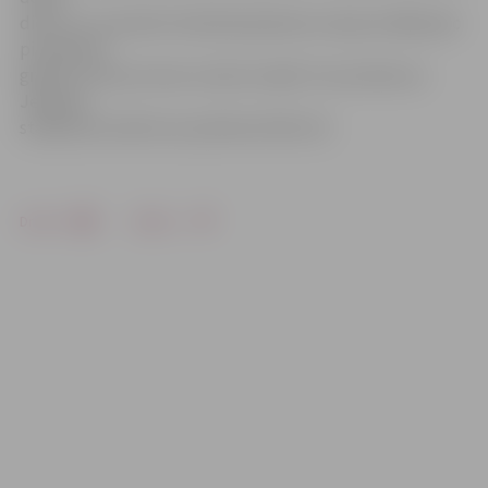
dienu 22. novembrī tehniskā apskates stacija strādās pēc
pirmdienas
grafika, bet par vienu stundu mazāk. Tas nozīmē, ka
Jelgavas
stacija būs atvērta no pulksten 8 līdz 19.
Drukāt
Dalīties