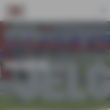
PILSĒTĀ