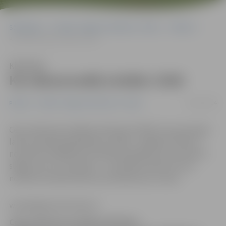
Sākumlapa
Portāla “Jelgavas Vēstnesis” arhīvs
Pilsētā
Kā nākamnedēļ strādās CSDD
Klausīties
Kā nākamnedēļ strādās CSDD
16/11/2014
Pilsētā
Portāla “Jelgavas Vēstnesis” arhīvs
Ceļu satiksmes drošības direkcija (CSDD) ziņo par darba
laika izmaiņām gaidāmajos svētkos. Jelgavas CSDD 17.
novembrī strādās pēc sestdienas grafika, 18. novembrī –
slēgta, bet 22. novembrī – no pulksten 8 līdz 19, tas
nozīmē, ka darba laiks būs saīsināts par stundu.
www.jelgavasvestnesis.lv
Ceļu satiksmes drošības direkcija