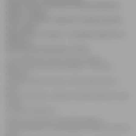
(CSDD) ziņo par darba laika izmaiņām gaidāmajos
svētkos. Jelgavas
CSDD 17. novembrī strādās pēc sestdienas grafika,
18. novembrī –
slēgta, bet 22. novembrī – no pulksten 8 līdz 19, tas
nozīmē, ka
darba laiks būs saīsināts par stundu.
CSDD Sabiedrisko attiecību daļas speciāliste
Agnese Korbe informē, ka pirmdien, 17. novembrī,
strādās tās
tehniskās apskates stacijas, kurās sestdiena ierasti ir
darba
diena. Tas nozīmē, ka Jelgavas tehniskās apskates stacija
strādās
no pulksten 8.30 līdz 15.
Otrdien, 18. novembrī, visas CSDD nodaļas un
tehniskās apskates stacijas slēgtas. Bet sakarā ar pārcelto
darba