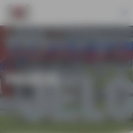
PILSĒTĀ