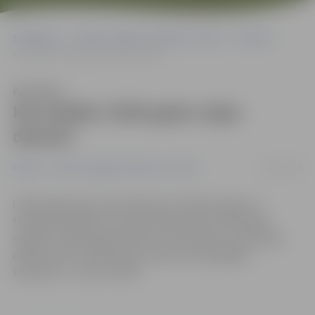
Sākumlapa
Portāla “Jelgavas Vēstnesis” arhīvs
Pilsētā
Kā strādās CSDD gadu mijas dienās?
Klausīties
Kā strādās CSDD gadu mijas
dienās?
21/12/2014
Pilsētā
Portāla “Jelgavas Vēstnesis” arhīvs
CSDD apkopojusi informāciju par CSDD nodaļu un
tehniskās apskates staciju darba laikiem 2014. gada
nogalē un 2015. gada sākumā. «Kā vienmēr, visas darba
dienas darbs notiek pēc principa «līdz pēdējam
klientam»,» uzsver CSDD.