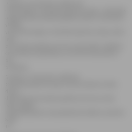
Pirmdien, 22. decembrī, strādās visas
CSDD nodaļas un tehniskās apskates stacijas – darba laiks
organizēts pēc pirmdienu grafika; otrdien, 23. decembrī,
strādās
visas CSDD nodaļas un tehniskās apskates stacijas, darba
laiks –
pēc otrdienu grafika, bet vienu stundu īsāks. Trešdiena,
ceturtdiena un piektdiena, no 24. līdz 26. decembrim,
būs
brīvdienas.
Sestdien, 27. decembrī, strādās tās
tehniskās apskates stacijas, kurām sestdiena ir darba
diena, –
darba laiks pēc pirmdienu grafika, bet vienu stundu
īsāks. Jelgavā
tehniskās apskates stacija šajā dienā strādās no pulksten
8 līdz
19.