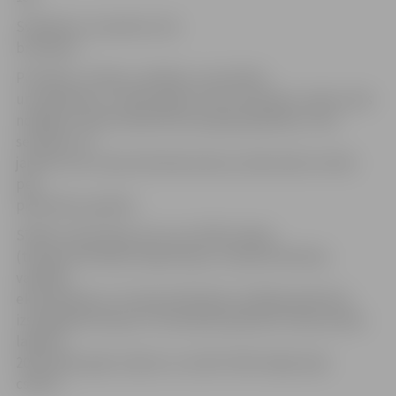
Svētdiena, 4. janvāris, būs
brīvdiena.
Pirmdien, otrdien, trešdien, ceturtdien
un piektdien, no 2015. gada 5. līdz 9. janvārim, darbs visās
nodaļās noritēs atbilstoši ierastajam grafikam, taču
sestdien, 10.
janvārī, kas ir pārceltā darba diena, darba laiks noritēs
pēc
piektdienu grafika.
Sīkāku informāciju par visu CSDD nodaļu
(transportlīdzekļu reģistrācija, transportlīdzekļu
vadītāju
eksaminācija un transportlīdzekļu vadītāja apliecību
izsniegšana/maiņa) un tehniskās apskates staciju darba
laikiem
2014./2015. gadu mijā var uzzināt CSDD mājas lapā
csdd.lv.