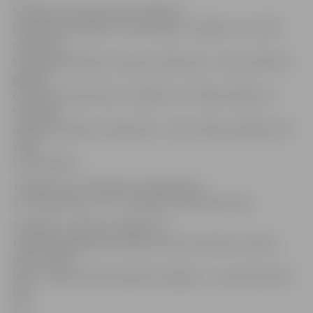
Svētdien, 28. decembrī, CSDD būs
brīvdiena; pirmdien, 29. decembrī, strādās visas CSDD
nodaļas un
tehniskās apskates stacijas, darba laiks – pēc pirmdienu
grafika;
otrdien, 30. decembrī, strādās visas CSDD nodaļas un
tehniskās
apskates stacijas, darba laiks – pēc otrdienu grafika, bet
vienu
stundu īsāks.
Trešdiena, ceturtdiena un piektdiena,
31. decembris un 1. un 2. janvāris, būs brīvdienas.
Sestdien, 3. janvārī, strādās tās
tehniskās apskates stacijas, kurām sestdiena ir darba
diena. Darba
laiks – pēc sestdienu grafika (Jelgavā – no pulksten 8.30
līdz
15).