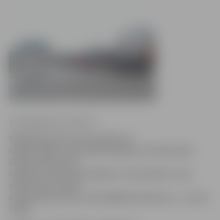
www.jelgavasvestnesis.lv
CSDD apkopojusi informāciju par
CSDD nodaļu un tehniskās apskates staciju darba
laikiem 2014. gada
nogalē un 2015. gada sākumā. «Kā vienmēr, visas
darba dienas darbs
notiek pēc principa «līdz pēdējam klientam»,» uzsver
CSDD.