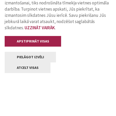
izmantošanai, tiks nodrošināta tīmekļa vietnes optimāla
darbība. Turpinot vietnes apskati, Jūs piekrītat, ka
izmantosim sīkdatnes Jūsu ierīcē. Savu piekrišanu Jūs
jebkurā laikā varat atsaukt, nodzēšot saglabātās
sīkdatnes.
UZZINĀT VAIRĀK
.
APSTIPRINĀT VISAS
PIELĀGOT IZVĒLI
ATCELT VISAS