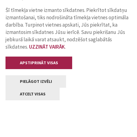
Šī tīmekļa vietne izmanto sīkdatnes. Piekrītot sīkdatņu
izmantošanai, tiks nodrošināta tīmekļa vietnes optimāla
darbība. Turpinot vietnes apskati, Jūs piekrītat, ka
izmantosim sīkdatnes Jūsu ierīcē. Savu piekrišanu Jūs
jebkurā laikā varat atsaukt, nodzēšot saglabātās
sīkdatnes.
UZZINĀT VAIRĀK
.
APSTIPRINĀT VISAS
PIELĀGOT IZVĒLI
ATCELT VISAS