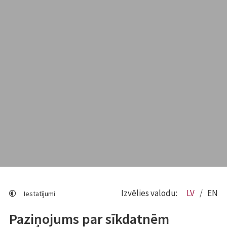
Izvēlies valodu:
LV
EN
Iestatījumi
Paziņojums par sīkdatnēm