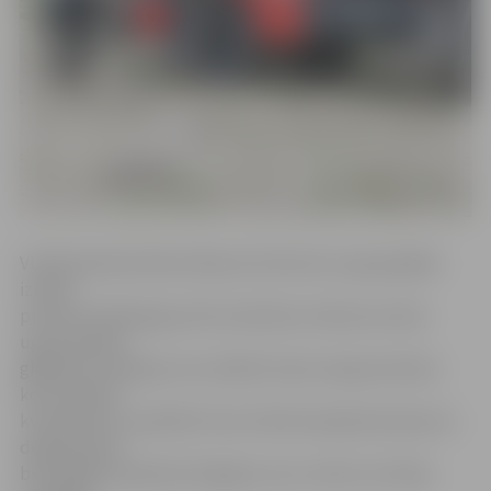
VUGD pārstāve Marita Masule informē, ka ugunsgrēks
izcēlās
pulksten 9.04 Apogu ielā. Ierodoties notikuma vietā,
ugunsdzēsēji
glābēji konstatēja, ka ar atklātu liesmu deg vienstāvu
koka māja 40
kvadrātmetru platībā. Pirms VUGD ierašanās kaimiņš no
degošās ēkas
bija izglābis apmēram 54 gadus vecu vīrieti, kurš bija