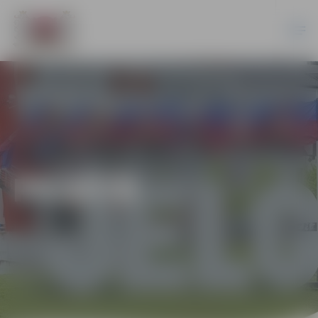
PILSĒTĀ