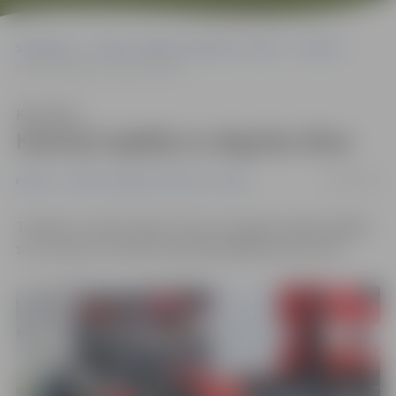
Sākumlapa
Portāla “Jelgavas Vēstnesis” arhīvs
Pilsētā
Kaimiņš izglābj no degošas ēkas
Klausīties
Kaimiņš izglābj no degošas ēkas
07/04/2016
Pilsētā
Portāla “Jelgavas Vēstnesis” arhīvs
Trešdien, 6. aprīlī, kāds vīrietis no degošas mājas izglāba
savu kaimiņu. Diemžēl ugunsgrēkā gāja bojā kucēns.