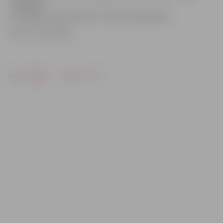
saindējies
ar degšanas produktiem un tika hospitalizēts.
Foto: no JV arhīva
Drukāt
Dalīties