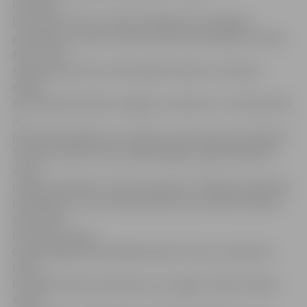
izkārtnes.
Bet citādi, kā teic veikala vadītājs Ai­vars Šangelis,
problēmas ir visiem, varbūt izņemot skandināvu veikalu
tīklu. Tā kā
tagad pārsvarā veic tikai apdares darbus, tā saukto
melno
būvmateriālu (bloku, ķieģeļu, cementa u.c.) tirdzniecība
ir
praktiski apstājusies. «Cements ir pirmais, pēc kā spriest.
Savulaik mašīna vienā nedēļā aizgāja, tagad tā gandrīz
visam
mēnesim pietiek,» kritumu raksturo «Pilsētas» pārstāvis,
piebilzdams, ka šī iemesla dēļ melno materiālu krājumi
samazināti
līdz minimumam.
Citādi saglabāta līdzšinējā taktika. Preces, piemēram,
flīzes,
kas bija tikai pēc pasūtījuma, arī tagad ir tāpat. Netiek
turēti