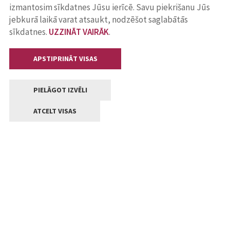
izmantosim sīkdatnes Jūsu ierīcē. Savu piekrišanu Jūs
jebkurā laikā varat atsaukt, nodzēšot saglabātās
sīkdatnes.
UZZINĀT VAIRĀK
.
APSTIPRINĀT VISAS
PIELĀGOT IZVĒLI
ATCELT VISAS
Kontakti
Jelgavas valstpilsētas pašvaldība