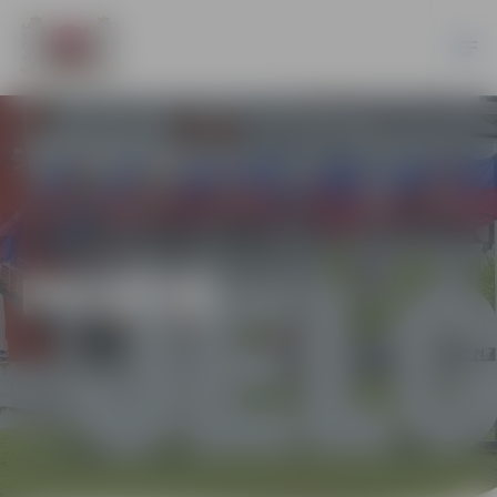
PILSĒTĀ