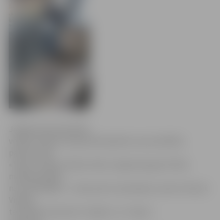
Jelgavas būvmateriālu
veikali «Pilsēta» bija pievienojušies nu jau darbību
pārtraukušā
«Tapro» veikalu tīklam. Mūsu tirgotavas gan šī tīkla
maksātnespēja
nav ietekmējusi – nedz preču izņemšanas, nedz citā ziņā.
Vienīgi
teritorijās noņemtas «Tapeks» un «Tapro»