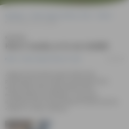
Sākumlapa
Portāla “Jelgavas Vēstnesis” arhīvs
Pilsētā
Kam ir nauda, ar to var strādāt
Klausīties
Kam ir nauda, ar to var strādāt
26/02/2009
Pilsētā
Portāla “Jelgavas Vēstnesis” arhīvs
Jelgavas būvmateriālu veikali «Pilsēta» bija
pievienojušies nu jau darbību pārtraukušā «Tapro»
veikalu tīklam. Mūsu tirgotavas gan šī tīkla
maksātnespēja nav ietekmējusi – nedz preču
izņemšanas, nedz citā ziņā. Vienīgi teritorijās noņemtas
«Tapeks» un «Tapro» izkārtnes.