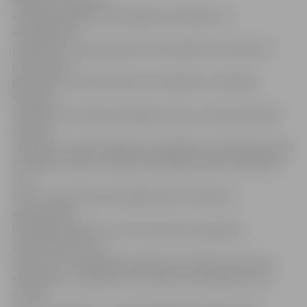
Līdzīgi kā kolēģi, arī A.Šangelis kā lielāko min
nemaksātāju
problēmu. Lai gan līgumā ar būvniekiem atrunātas arī
personiskās
garantijas, tomēr vēlāk varot izrādīties, ka nekāda
īpašuma
cilvēkam nav. Veikala vadītājs arī teic, ka kopš darbības
sākuma
«Pilsētas» veikali lielākoties strādājuši ar privātpersonām.
Piederība «Tapro» veikalu tīklam gan varētu liecināt ko
citu.
Proti, tie pārsvarā orientējās tieši uz būvfirmu
apkalpošanu.
Veikala pārstāvis teic, ka šī tendence pieaugusi
būvniecības buma
laikā, taču ar šaubīgiem klientiem «Pilsēta» centusies
neielaisties. «Šodien var būt tikai viena taktika: kam ir
nauda –