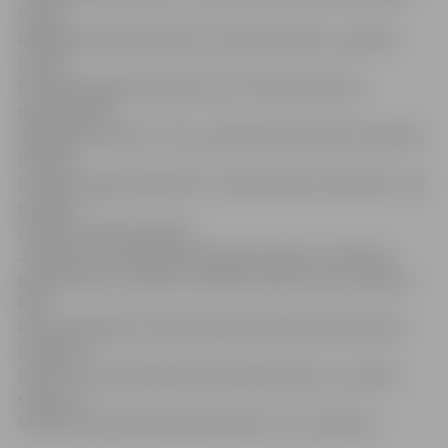
vestās
iekšējās statistikas līdz šim starp decembri un janvāri
neesot
bijis tāda apgrozījuma krituma. Pērn kopumā tas
nokrities līdz
2005. gada līmenim. Taču savas jomas speciālisti veikalam
palikuši
uzticīgi, tagad atšķirībā no celtniecības buma kadru ziņā
parādās
zināmas izvēles iespējas.
Jautāts par pircēju pievilināšanas knifiem, «Pilsētas»
pārstāvis teic, ka tādi ir vienmēr, tikai īsti nevar saprast,
kādi
kuram vajadzīgi. Tā kā rosīšanās mazdārziņos būs liela,
līdzīgi kā
citviet, arī šeit piedāvās dārzkopības preces, izņemot
stādus, jo
tad būtu nepieciešams darbinieks, kas tos pārzina.