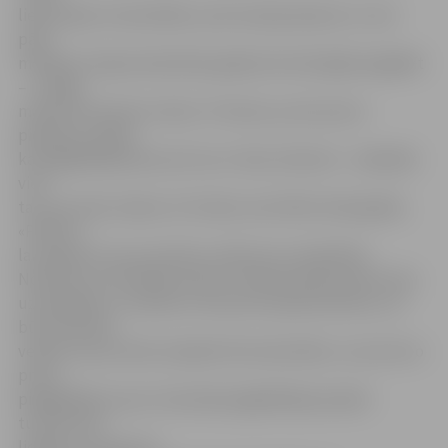
lieki krājumi materiāliem, pēc kā pieprasījums ir reizi
pāris
mēnešos. Nepieciešamības gadījumā izdevīgāk piegādāt
– uz Rīgu
mašīna kursē katru dienu. Protams, ja vien prece
pieejama. Gadās,
ka piegādātāji pieviļ, bet tas ir tikai cilvēciski – nekļūdās
vien
tas, kas neko nedara. Ar firmām, kam fēleri bieži gadās,
«Pilsēta»,
lai negrautu savu prestižu, pārtraucot sadarbību.
Novērota arī vēl kāda iezīme. Tā kā daudzās jomās mūsu
uzņēmējiem ir tendence rīkoties kā spekulantiem, arī
būvmateriālu
veikali, kas pa tiešo neiepērk būvmateriālus, to jutuši no
preču
piegādātāju puses. Atsevišķi piegādātāji joprojām
turoties pie
lielāka uzcenojuma.