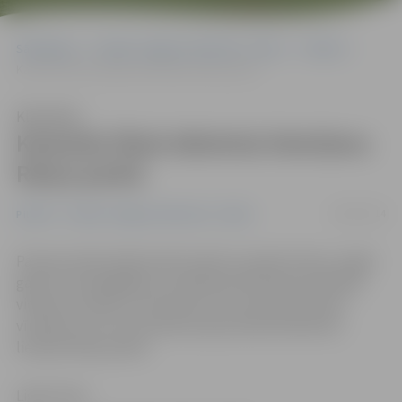
Sākumlapa
Portāla “Jelgavas Vēstnesis” arhīvs
Pilsētā
Kamerās fiksē alkohola lietošanu Raiņa parkā
Klausīties
Kamerās fiksē alkohola lietošanu
Raiņa parkā
28/03/2014
Pilsētā
Portāla “Jelgavas Vēstnesis” arhīvs
Pavasari iedzīvotāji steidz baudīt, pavadot dienu svaigā
gaisā, taču jāatgādina, ka alkohola lietošana publiskās
vietās nav atļauta. Acīmredzot tas aizmirsies diviem
vīriešiem, kuri ceturtdienas pēcpusdienā alkoholu
lietojuši Raiņa parkā.
Ligita Vaita