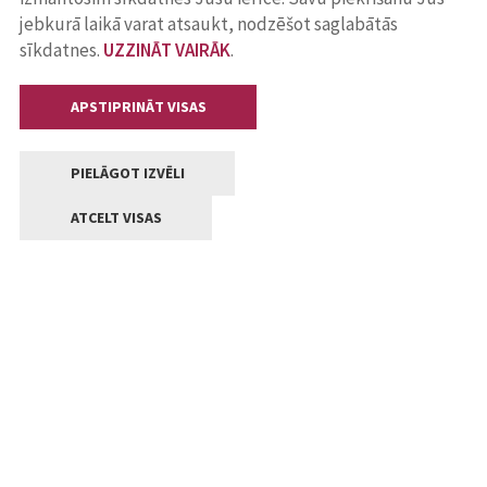
jebkurā laikā varat atsaukt, nodzēšot saglabātās
sīkdatnes.
UZZINĀT VAIRĀK
.
APSTIPRINĀT VISAS
PIELĀGOT IZVĒLI
ATCELT VISAS
Kontakti
Jelgavas valstpilsētas pašvaldība