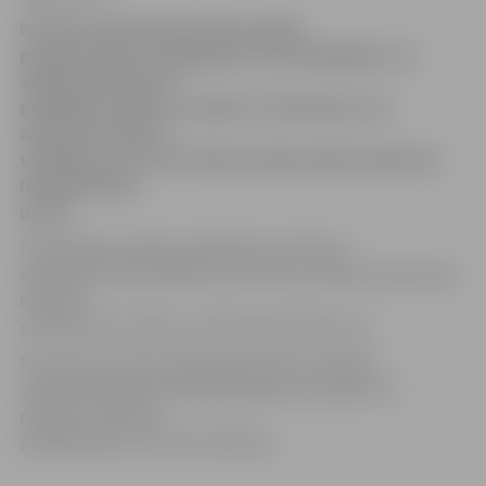
Pavasari iedzīvotāji steidz baudīt,
pavadot dienu svaigā gaisā, taču jāatgādina, ka
alkohola lietošana
publiskās vietās nav atļauta. Acīmredzot tas
aizmirsies diviem
vīriešiem, kuri ceturtdienas pēcpusdienā alkoholu
lietojuši Raiņa
parkā.
Pašvaldības policijas sabiedrisko attiecību
speciāliste Sandra Reksce informē, ka videonovērošanas
kamerās
pamanīti divi vīrieši, kuri Raiņa parkā dzer alu.
Pēc personas datu pārbaudes abiem vīriešiem
sastādīti administratīvā pārkāpuma protokoli un
pieņemti rakstiski
paskaidrojumi, informē S.Reksce.