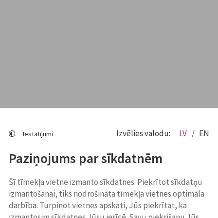
Izvēlies valodu:
LV
EN
Iestatījumi
Paziņojums par sīkdatnēm
Šī tīmekļa vietne izmanto sīkdatnes. Piekrītot sīkdatņu
izmantošanai, tiks nodrošināta tīmekļa vietnes optimāla
darbība. Turpinot vietnes apskati, Jūs piekrītat, ka
izmantosim sīkdatnes Jūsu ierīcē. Savu piekrišanu Jūs