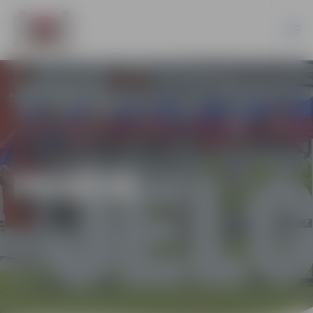
PILSĒTĀ