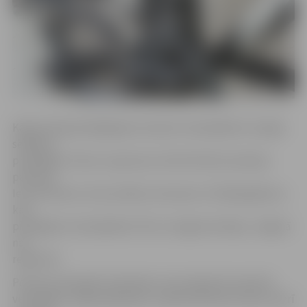
Kāpņutelpā pieslēgtajam sieviešu velosipēdam nozagts
sēdeklis,
priekšējais ritenis un groziņš, informē Valsts policijas
pārstāve
Ieva Sietniece. Viņa norāda, ka šovasar citi šādi gadījumi,
kad
pieslēgtam velosipēdam tiktu nozagtas detaļas, Jelgavā
nav
reģistrēti.
Policija velosipēdu īpašniekus aicina ilgstoši neatstāt
velosipēdu viegli pieejamās, nepārredzamās vietās, kā arī