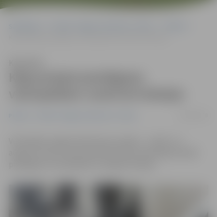
Sākumlapa
Portāla “Jelgavas Vēstnesis” arhīvs
Pilsētā
Kāpņutelpā pieslēgtam velosipēdam noskrūvē detaļas
Klausīties
Kāpņutelpā pieslēgtam
velosipēdam noskrūvē detaļas
03/08/2018
Pilsētā
Portāla “Jelgavas Vēstnesis” arhīvs
Velosipēdu zagļi atraduši jaunu pieeju – naktī uz 1.
augustu Asteru ielas daudzdzīvokļu namā kāpņutelpā
pieslēgtam velosipēdam nozagtas detaļas.