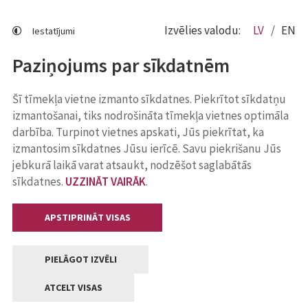
Izvēlies valodu:
LV
EN
Iestatījumi
Paziņojums par sīkdatnēm
Šī tīmekļa vietne izmanto sīkdatnes. Piekrītot sīkdatņu
izmantošanai, tiks nodrošināta tīmekļa vietnes optimāla
darbība. Turpinot vietnes apskati, Jūs piekrītat, ka
izmantosim sīkdatnes Jūsu ierīcē. Savu piekrišanu Jūs
jebkurā laikā varat atsaukt, nodzēšot saglabātās
sīkdatnes.
UZZINĀT VAIRĀK
.
APSTIPRINĀT VISAS
PIELĀGOT IZVĒLI
ATCELT VISAS