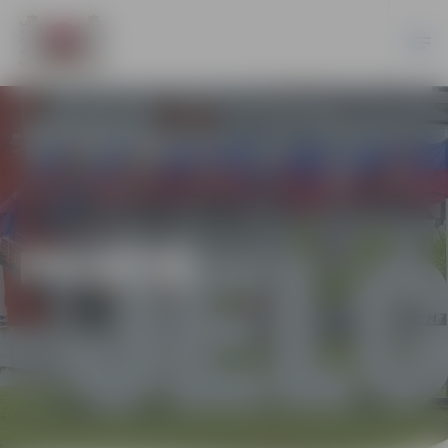
PILSĒTĀ