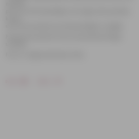
neatstāt
pat uz īsu brīdi nepieslēgtus, bet zagļu izdoma pierāda,
ka pret
savu braucamo jāizturas vēl piesardzīgāk un rūpīgāk.
Policija aicina operatīvi ziņot, ja konstatētas līdzīgas
situācijas.
Foto: no «Jelgavas Vēstneša» arhīva
Drukāt
Dalīties