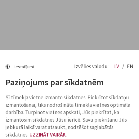
Izvēlies valodu:
LV
EN
Iestatījumi
Paziņojums par sīkdatnēm
Šī tīmekļa vietne izmanto sīkdatnes. Piekrītot sīkdatņu
izmantošanai, tiks nodrošināta tīmekļa vietnes optimāla
darbība. Turpinot vietnes apskati, Jūs piekrītat, ka
izmantosim sīkdatnes Jūsu ierīcē. Savu piekrišanu Jūs
jebkurā laikā varat atsaukt, nodzēšot saglabātās
sīkdatnes.
UZZINĀT VAIRĀK
.