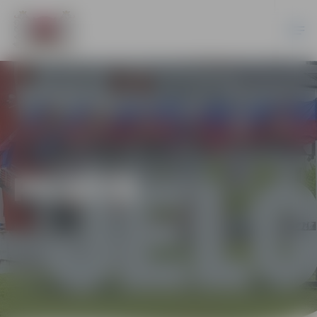
PILSĒTĀ