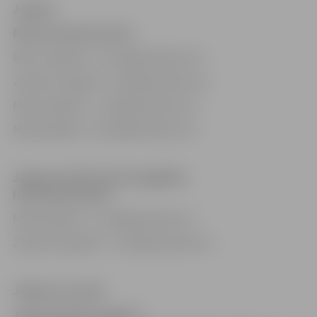
Jelgavā
Romas katoļu baznīca:
Bērzu kapsētā – 15. jūnijā pulksten 14
Zanderu kapsētā – 6. jūlijā pulksten 14
Miera kapsētā – 13. jūlijā pulksten 14
Meža kapsētā – 20. jūlijā pulksten 14
Jelgavas Svētā Jāņa Evaņģēliski
luteriskā draudze:
Meža kapsētā – 13. jūlijā pulksten 11
Zanderu kapsētā – 27. jūlijā pulksten 11
Jelgavas novadā
Jaunsvirlaukas pagasta