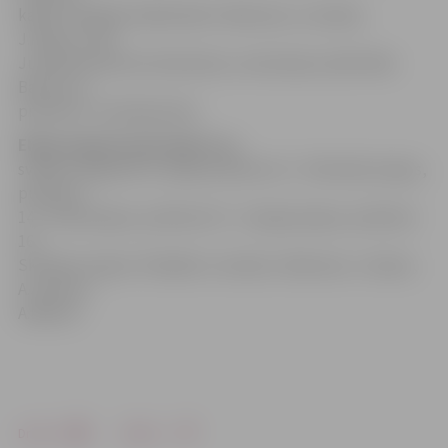
kapos. Piedalās mākslinieki: I.Bensone, L.Auzāne,
J.Kupčs, Inita
Jurševska (koncertmeistare), ceremoniju vadīs Aldis
Barons un
priesteris J.Gorbačevskis.
Elejas pagasta pārvalde
Kapu
svētkus organizē 27. jūlijā: pulksten 13 – Mūrnieku kapos,
pulksten
14 – Parka kapos, pulksten 15 – Sproģu kapos, pulksten
16 –
Skroderu kapos. Piedalās: L.Auzāne, I.Bensone, J.Kupčs,
A.Jansons,
A.Barons.
Drukāt
Dalīties