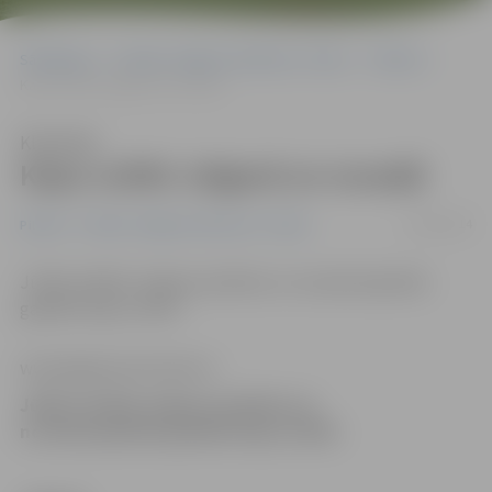
Sākumlapa
Portāla “Jelgavas Vēstnesis” arhīvs
Pilsētā
Kapu svētki Jelgavā un novadā
Klausīties
Kapu svētki Jelgavā un novadā
12/06/2014
Pilsētā
Portāla “Jelgavas Vēstnesis” arhīvs
Jūlijā vairākās Jelgavas pilsētas un novada kapsētās
gaidāmi Kapu svētki.
www.jelgavasvestnesis.lv
Jūlijā vairākās Jelgavas pilsētas un
novada kapsētās gaidāmi Kapu svētki.