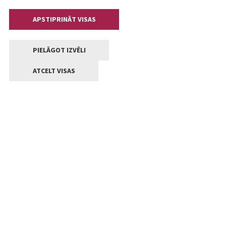
APSTIPRINĀT VISAS
PIELĀGOT IZVĒLI
ATCELT VISAS
Kontakti
Jelgavas valstpilsētas pašvaldība
Lielā iela 11, Jelgava, LV-3001
+371 63005522