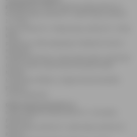
pārvalde
Kapu svētkus organizē 5. jūlijā: pulksten 11 –
Ciemaldu kapos, pulksten 12 – Apšūtu kapos, pulksten
13 – Vanču
kapos, pulksten 14 – Slimpju kapos, pulksten 15 – Vimbu
kapos,
pulksten 16 – Bērzukroga kapos. Piedalās SIA «Velis-A»
mākslinieki:
Ilvija Bensone (flauta), Linda Auzāne (vijole), Jānis Kupčs
(tenors), Andris Jansons (koncertmeistars), Māris
Neilands
(ceremoniju vadītājs) un Jelgavas Katoļu katedrāles
priesteris
Jurijs Gorbačevskis.
Glūdas pagasta pārvalde
Kapu
svētkus organizē 6. jūlijā: pulksten 12 – Loņu kapos,
pulksten 13 –
Rozīšu kapos, pulksten 14 – Spāru kapos, pulksten 15 –
Kažmeru