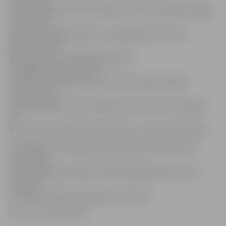
kombinācijas neizdevās. Kādā no sitienu apmaiņām Rīgas
sportists no
Ippon.lv realizēja spērienu un jelgavnieks nonāca
iedzinēja lomā.
Neskatoties uz pieliktajām pūlēm,
atspēlēties neizdevās, un
rezultātā sudrabs,» informē JCSVC administrācija.
«Visgrūtākais
bija tikt finālā, jo bija cienīgi konkurenti. Esmu priecīgs
par
savu pirmo medaļu. Biju to pelnījis,» tā jaunais karatists.
D.A.Vasiļjevam šīs bija pirmās izbraukuma, bet otrās
sacensības
mūžā. Šogad sacensības Tallinā pulcēja sportistus no
Krievijas,
Ukrainas, Somijas, Igaunijas un Latvijas.
Foto: no JCSVC arhīva