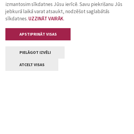
izmantosim sīkdatnes Jūsu ierīcē. Savu piekrišanu Jūs
jebkurā laikā varat atsaukt, nodzēšot saglabātās
sīkdatnes.
UZZINĀT VAIRĀK
.
APSTIPRINĀT VISAS
PIELĀGOT IZVĒLI
ATCELT VISAS
Kontakti
Jelgavas valstpilsētas pašvaldība