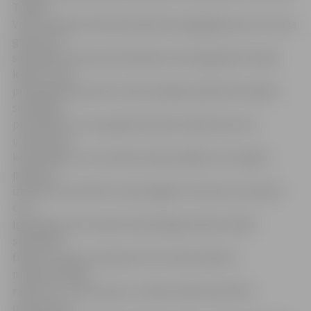
Tallinā.
Viņš startēja kumitē disciplīnā astoņgadīgo zēnu vecuma
grupā, kur
sacensības notika absolūtajā svara kategorijā. Pirmajā
kārtā uzvara
pār Igaunijas sportistu deva iespēju pārbaudīt spēkus
sacensību
pusfinālā, kur cīņas gaitā izdevās realizēt precīzu
uzbrukumu
kombināciju un izvirzīties drošā vadībā ar 3:0. Iegūto
pārsvaru
izdevās noturēt līdz cīņas beigām. Vēl viena uzvara pār
citu
Igaunijas jauno karatistu ļāva jelgavniekam iekļūt
sacensību
finālā. «Cīņā par čempiona titulu Dans Alberts
nodemonstrēja
raksturu un cīņas sparu, tomēr punktos pārvērst
uzbrukumu