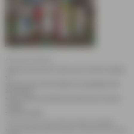
Ilze Knusle-Jankevica
Jelgavas Cīņas sporta veidu centra (JCSVC) vadītāja
un
karatē trenera Andra Vasiļjeva astoņgadīgais dēls
Dans Alberts
savās otrajās sacensībās (pirmajās ārpus Latvijas)
izcīnījis
sudraba medaļu.
JCSVC informē, ka Dans Alberts Vasiļjevs piedalījās
starptautiskās karatē sacensībās «Jyoshinmon Cup 2012»