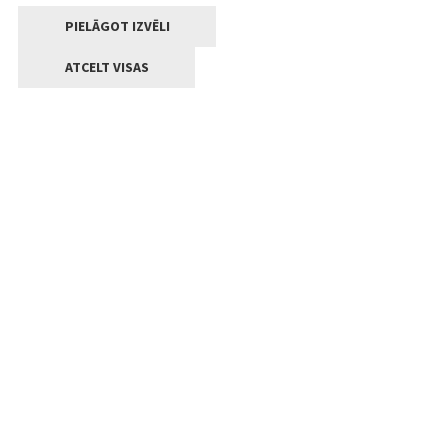
PIELĀGOT IZVĒLI
ATCELT VISAS
Kontakti
Jelgavas valstpilsētas pašvaldība
Lielā iela 11, Jelgava, LV-3001
+371 63005522
pasts@jelgava.lv
Klientu apkalpošana