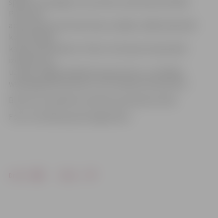
spēka un enerģijas, kā, protams, pietrūka pusfinālā.
Pirms tam
abiem šiem sportistiem biju zaudējis, tādēļ maksimāli
koncentrējos
katram pretiniekam. Prieks, ka Eiropas čempionātā
izdevās viņus
uzvarēt. Tagad priekšā cīņa par bronzu,» portālam
www.jelgavasvestnesis.lv no Francijas ziņo sportists.
Bronzas cīņa plānota sestdien ap pulksten 16.30.
Foto: no K.Kalniņa personīgā arhīva
Drukāt
Dalīties