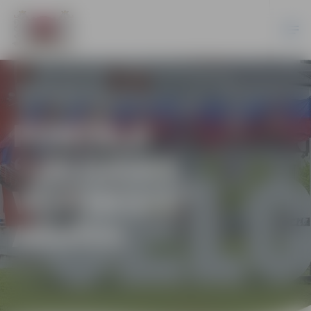
PORTĀLA
“JELGAVAS
VĒSTNESIS”
ARHĪVS