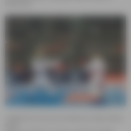
Maķedonijas.
«Pēdējās divas cīņas pirms pusfināla man tiešām atņēma
daudz