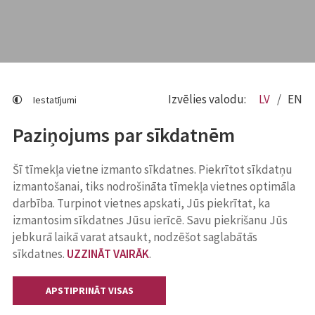
Izvēlies valodu:
LV
EN
Iestatījumi
Paziņojums par sīkdatnēm
Šī tīmekļa vietne izmanto sīkdatnes. Piekrītot sīkdatņu
izmantošanai, tiks nodrošināta tīmekļa vietnes optimāla
darbība. Turpinot vietnes apskati, Jūs piekrītat, ka
izmantosim sīkdatnes Jūsu ierīcē. Savu piekrišanu Jūs
jebkurā laikā varat atsaukt, nodzēšot saglabātās
sīkdatnes.
UZZINĀT VAIRĀK
.
APSTIPRINĀT VISAS