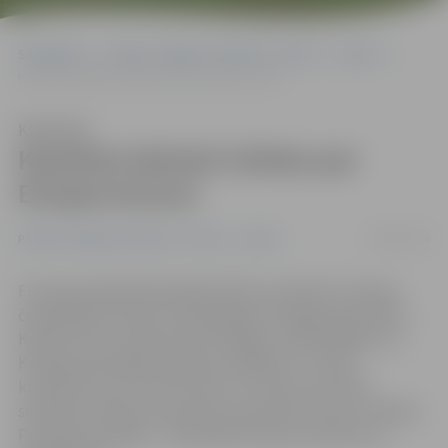
Sākumlapa
Portāla “Jelgavas Vēstnesis” arhīvs
Sports
Karatists Kalniņš cīnīsies par Eiropas bronzu
Klausīties
Karatists Kalniņš cīnīsies par
Eiropas bronzu
06/05/2016
Portāla “Jelgavas Vēstnesis” arhīvs
Sports
Francijas pilsētā Monpeljē šobrīd norisinās 51. Eiropas
čempionāts karatē, kurā piedalās arī jelgavnieks Kalvis
Kalniņš. Pēc uzvarām pār Slovākijas, Azerbaidžānas un
Krievijas pārstāvjiem sekoja zaudējums Turcijas
karatistam, kas nozīmē vien to, ka mūsu sportists
sestdien cīnīsies par prestižo sacensību bronzas medaļu.
Pretinieks spēcīgs – 2014. gada Eiropas čempions no