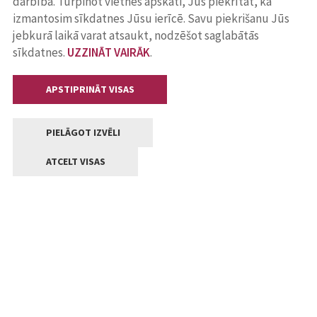
darbība. Turpinot vietnes apskati, Jūs piekrītat, ka
izmantosim sīkdatnes Jūsu ierīcē. Savu piekrišanu Jūs
jebkurā laikā varat atsaukt, nodzēšot saglabātās
sīkdatnes.
UZZINĀT VAIRĀK
.
APSTIPRINĀT VISAS
PIELĀGOT IZVĒLI
ATCELT VISAS
Kontakti