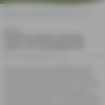
Sākumlapa
Portāla “Jelgavas Vēstnesis” arhīvs
Pilsētā
Karotīti ar pilsētas simboliku saņem 135 mazie jelgavnieki
Klausīties
Karotīti ar pilsētas simboliku
saņem 135 mazie jelgavnieki
13/11/2018
Pilsētā
Portāla “Jelgavas Vēstnesis” arhīvs
«Sievas vecmāmiņai ir dvīnis, tādēļ zinājām – pastāv
varbūtība, ka arī mēs varam kļūt par dvīņu vecākiem,
taču īpaši pie tā nepiedomājām. Mums kā reiz padomā
bija divi meiteņu vārdu varianti – Beāte un Lizete,» atklāj
dvīņu meiteņu tētis Kārlis, papildinot, ka, viņaprāt,
Jelgava ir laba vieta ģimenei – šeit ir pašvaldības atbalsts
un laba infrastruktūra. Beāte un Lizete ir viens no sešiem