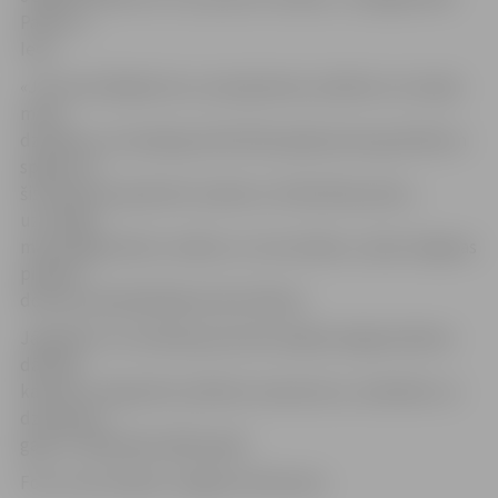
Pauls un
Ieva.
«Jūs esat dāvājuši sev, savai ģimenei, pilsētai un Latvijai
mazu
dzīvībiņu, kurai jāaug mīlestībā, jāpieņemas gudrībā un
spēkā. Lai
šis laiks jūsu ģimenē ir prieka un mīlestības pilns,»
uzrunājot
mazo jelgavnieku vecākus un vecvecākus, sacīja Jelgavas
pilsētas
domes priekšsēdētājs Andris Rāviņš.
Jāpiebilst, ka tradīcija jaundzimušajiem jelgavniekiem
dāvināt
karotīti ar iegravētu pilsētas nosaukumu, simboliku un
dzimšanas
gadu ir iedibināta 2003. gadā.
Foto: Ivars Veiliņš/«Jelgavas Vēstnesis»