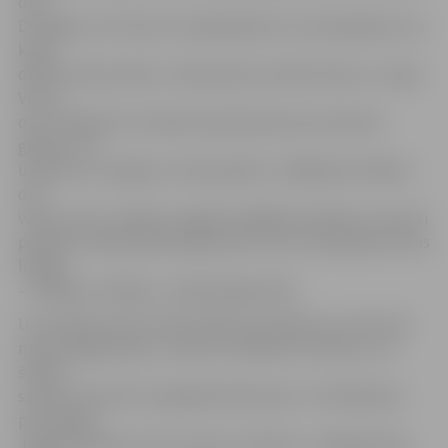
divi!
Domājam, ka tā tam arī vajadzēja būt un priecājamies, ka
kopā
dēliem būs jautrāk,» stāsta jaunie vecāki Linda un Jurģis.
Viņi uz
dzīvi Jelgavā no Līvāniem pārcēlušies pirms desmit
gadiem, un
uzskata, ka Jelgava ir droša pilsēta. «Vēlējāmies dēliem
dot
vārdus, kas ir viegli izrunājami dažādās valodās un nav ļoti
populāri. Tāpat piedomājām pie tā, lai to skanējumā ir kas
līdzīgs
– Rendijs un Railijs,» norāda jelgavnieki.
Uzrunātie jaunie vecāki atklāj, ka pasākums, kurā sveic
mazos jelgavniekus, viņiem ir patīkams notikums, un
šodien
saņemto karotīti viņi glabās kā piemiņu. «Priecājamies
par iespēju
Jelgavā redzēt arī citus jaunos vecākus,» tā jelgavnieki