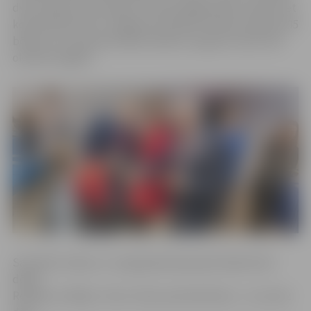
dvīņu pāriem, kas šodien uzņemti jelgavnieku saimē, bet
kopumā karotīti ar Jelgavas simboliku šodien saņēma 135
bērniņi, kuri pasaulē nākuši laikā no augusta vidus līdz
oktobra nogalei.
Savukārt Lindas un Jurģa ģimenē pasaulē nākuši divi
dēliņi
Rendijs un Railijs. «Viņi ir mūsu pirmie bērniņi – un uzreiz