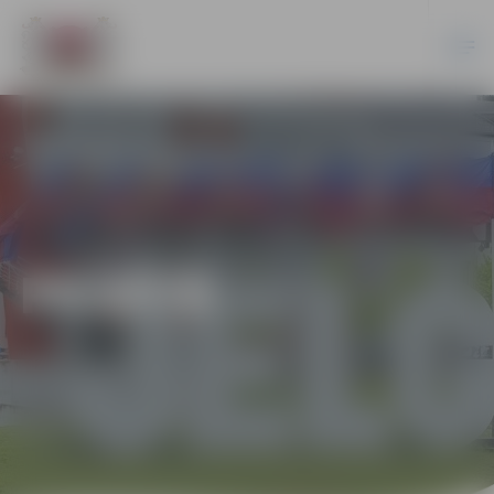
PILSĒTĀ