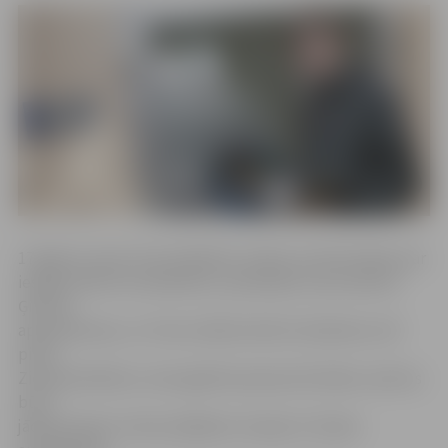
17 gadus vecais Toms Kaidalovs stāsta, ka informāciju par
iespēju kārtot šo eksāmenu, pamanījusi viņa mamma.
Ģimene
apspriedusies, un Toms nolēmis kārtot eksāmenu vēl
pirms
Ziemassvētkiem, nevis gaidīt pavasara brīvlaiku, kad tas
būtu
jādara kopā ar visiem pārējiem Latvijas 12. klases