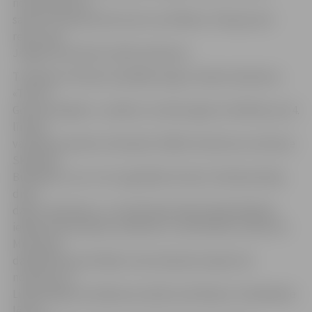
novērtēšanai un
saņemt starptautiski atzītu sertifikātu. Šī bija pirmā
reize, kad
Jelgavā tika kārtots šāds eksāmens.
T.Kaidalovs kārtoja vispārējās angļu valodas eksāmenu
«Test of
General English», norādot, ka vēlas iegūt sertifikātu par 4.
līmeņa
valodas prasmēm. Kā skaidro ZRKAC direktores vietniece
Skaidrīte
Bukbārde, tas ir otrs augstākais līmenis. Eksāmenā bija
divas
daļas: rakstiskā un mutiskā daļa. Rakstiskajā daļā bija
iekļauti klausīšanās, lasīšanas un rakstīšanas uzdevumi.
Mutvārdu
daļā klāt bija vērtētājs. Visas eksāmena daļas tiks
nosūtītas uz
Lielbritānijas testēšanas iestādi izvērtēšanai. S.Bukbārde
lēš, ka