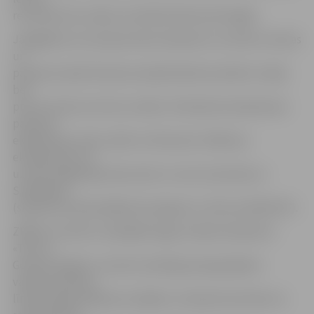
rezultāts būs zināms ne ātrāk kā februāra beigās.
Jāatgādina, ka starptautisko eksāmenu var kārtot ziemas
un
pavasara sesijā. Pavasara sesijā eksāmens plānots maijā,
bet
precīzs datums vēl nav zināms. Pieteikties eksāmenam
pavasara
eksāmenam varēs, sākot no februāra. Sīkāk par
eksāmeniem var
uzzināt mājaslapā www.zrkac.lv vai arī sazinoties ar
S.Bukbārdi
(skaidrite.bukbarde@zrkac.jelgava.lv, tālrunis 63012157).
ZRKAC var kārtot vispārējās angļu valodas eksāmenu
«Test of
General English», kas būs noderīgs pieaugušajiem
valodas prasmes
līmeņa apliecināšanai studijām un darbam ārzemēs vai