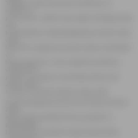
T.Kaidalovs. Tāpat viņam patīk, ka eksāmenu var
nokārtot un
par to aizmirst. «Labāk to izdaru tagad. Tā kā angļu valoda
man
ļoti labi padodas, nebija īpaši jāgatavojas. Pavasarī varēšu
vairāk
laika veltīt, lai sagatvotos latviešu valodas, matemātikas
un
fizikas eksāmenam,» tā viņš. Jāpiebilst: ja eksāmena
vērtējums būs
pozitīvs, tas saskaņā ar normatīvajiem aktiem varēs
aizstāt Tomam
12. klases centralizēto eksāmenu angļu valodā.
Portāls www.jelgavasvestnesis.lv jau rakstīja, ka šovasar
ZRKAC
ieguva tiesības piedāvāt bērniem, jauniešiem un
pieaugušajiem
kārtot «Pearson» eksāmenus angļu valodas prasmju