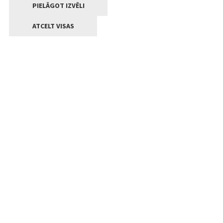
PIELĀGOT IZVĒLI
ATCELT VISAS
Kontakti
Jelgavas valstpilsētas pašvaldība
Lielā iela 11, Jelgava, LV-3001
+371 63005522
pasts@jelgava.lv
Klientu apkalpošana