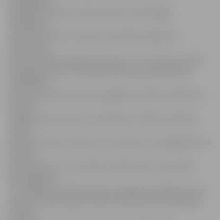
audzēkņiem.
T.Kaidalovs stāsta, šobrīd mācās 12. klasē Rīgas
Tālmācības
vidusskolā. Līdz 11. klasei viņš mācījās Jelgavas 5.
vidusskolā,
bet tad nolēmis iegūt pilota licenci. Tas ir laika un darba
ietilpīgs process, ko mācības dienas grupā skolā vēl
vairāk kavē,
jo jaunietis pilota prasmju apgūšanai varējis atvēlēt vien
vakarus.
Tāpēc nolemts pāriet uz tālmācību. «Nākotnē plānoju
studēt
aviāciju, kļūstot par pilotu vai inženieri, bet pagaidām vēl
neesmu
atradis skolu, kur turpināšu mācības pēc vidusskolas
absolvēšanas.
Ja izvēlēšos studēt ārzemēs, kas gan ir ļoti dārgi, man šis
starptuatiskais angļu valodas sertifikāts būs vajadzīgs,»
skaidro