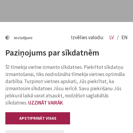
Izvēlies valodu:
LV
EN
Iestatījumi
Paziņojums par sīkdatnēm
Šī tīmekļa vietne izmanto sīkdatnes. Piekrītot sīkdatņu
izmantošanai, tiks nodrošināta tīmekļa vietnes optimāla
darbība. Turpinot vietnes apskati, Jūs piekrītat, ka
izmantosim sīkdatnes Jūsu ierīcē. Savu piekrišanu Jūs
jebkurā laikā varat atsaukt, nodzēšot saglabātās
sīkdatnes.
UZZINĀT VAIRĀK
.
APSTIPRINĀT VISAS