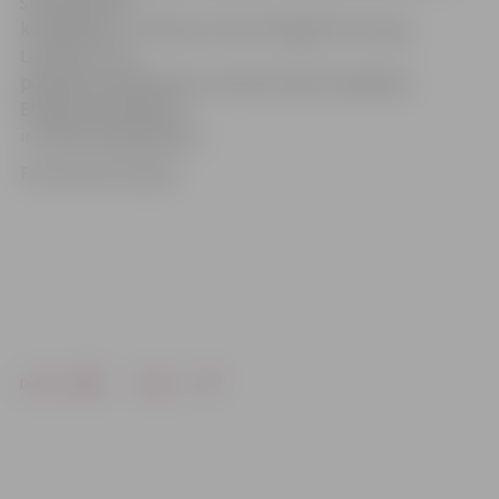
starptautiskā
kompānijā, un «Pearson Test of English for Young
Learners», kas
paredzēts skolēniem vecumā no 6 līdz 13 gadiem.
Eksāmena kārtošana
ir maksas pakalpojums.
Foto: Austris Auziņš
Drukāt
Dalīties