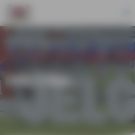
IZGLĪTĪBA