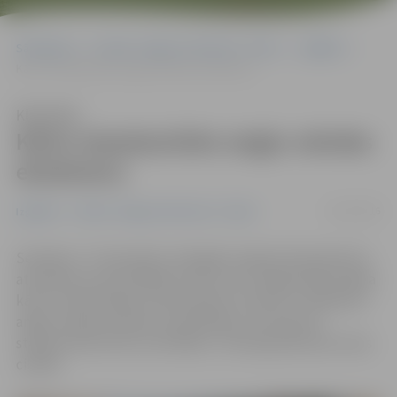
Sākumlapa
Portāla “Jelgavas Vēstnesis” arhīvs
Izglītība
Kārto starptautisko angļu valodas eksāmenu
Klausīties
Kārto starptautisko angļu valodas
eksāmenu
18/12/2016
Izglītība
Portāla “Jelgavas Vēstnesis” arhīvs
Sestdien, 17. decembrī, Zemgales reģiona Kompetenču
attīstības centrā (ZRKAC) pirmo reizi Jelgavā bija iespēja
kārtot Lielbritānijas izdevniecības «Pearson» eksāmenu
angļu valodas prasmju novērtēšanai, lai saņemtu
starptautiski atzītu sertifikātu. Tam bija pieteicies viens
cilvēks.