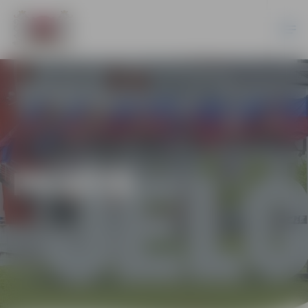
PILSĒTĀ