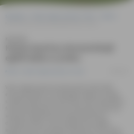
Sākumlapa
Portāla “Jelgavas Vēstnesis” arhīvs
Pilsētā
Katoļu baznīcas ekumeniskajā eglītē dalās ar prieku
Klausīties
Katoļu baznīcas ekumeniskajā
eglītē dalās ar prieku
08/01/2017
Pilsētā
Portāla “Jelgavas Vēstnesis” arhīvs
Vakar Jelgavas katoļu draudzē notika tradicionālā
ekumeniskā eglīte, kurā piedalījās Jelgavas un Elejas
sociālās aprūpes centru iemītnieki, kā arī Latvijas Bērnu
fonda mazie pārstāvji. «Mums ir liels prieks, ka jūs esat
ieradušies. Šajā dienā mūsu brāļi atzīmē Kristus
dzimšanas svētkus, mēs to darījām divas nedēļas
iepriekš, taču tas nav būtiski. Galvenais, ka mēs varam