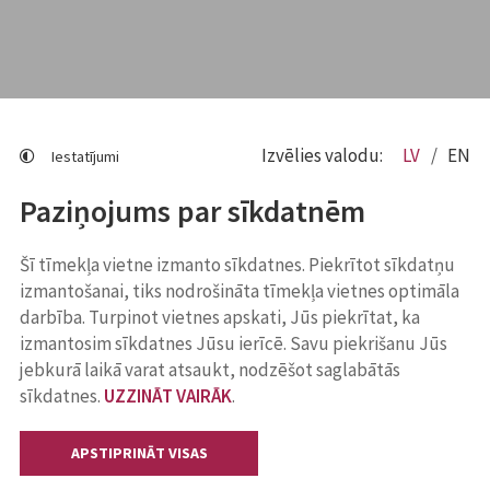
Izvēlies valodu:
LV
EN
Iestatījumi
Paziņojums par sīkdatnēm
Šī tīmekļa vietne izmanto sīkdatnes. Piekrītot sīkdatņu
izmantošanai, tiks nodrošināta tīmekļa vietnes optimāla
darbība. Turpinot vietnes apskati, Jūs piekrītat, ka
izmantosim sīkdatnes Jūsu ierīcē. Savu piekrišanu Jūs
jebkurā laikā varat atsaukt, nodzēšot saglabātās
sīkdatnes.
UZZINĀT VAIRĀK
.
APSTIPRINĀT VISAS