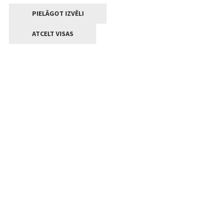
PIELĀGOT IZVĒLI
ATCELT VISAS
Kontakti
Jelgavas valstpilsētas pašvaldība
Lielā iela 11, Jelgava, LV-3001
+371 63005522
pasts@jelgava.lv
Klientu apkalpošana