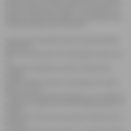
dalīties priekā un arī bēdās. Ir tāds teiciens, ka, daloties
priekā, tas dubultojas, bet bēdās – tās samazinās,» tā,
pasākumu atklājot, Bezvainīgās Jaunavas Marijas katoļu
katedrāles bīskaps Edvards Pavlovskis.
Kopumā ekumeniskajā Ziemassvētku eglītē piedalījās
apmēram 65
bērni, kuri varēja baudīt ne tikai garšīgas pusdienas, bet
arī
noklausīties katedrāles ansambļa «Prieka graudiņi»
skanīgās
dziesmas. «Mēs šo pasākumu apmeklējam jau vairākus
gadus, tas mums
ir tiešām tradicionāls. Bērni ļoti gaida to, jo var satikties ar
draugiem un novēlēt viens otram laimīgu jauno gadu, kā
arī jautri
pavadīt laiku. Mēs esam ļoti pateicīgi, ka Marijas kundze
mūs atkal