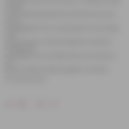
uzaicināja. Novēlam viņai veselību,» tā Jelgavas Sociālās
aprūpes
centra vadītāja Maija Neilande. Mazā Katrīna sarunā ar
portālu
www.jelgagasvestnesis.lv apstiprināja, ka ir ļoti priecīga
satikt
savas draudzenes. «Mēs apmainījāmies ar draudzeni
novēlējumiem
jaunajā gadā. Es viņai novēlēju laimi, jo tā, manuprāt, ir
pati
galvenā. Cilvēkiem ir jābūt laimīgiem!» tā meitene.
Foto: Austris Auziņš
Drukāt
Dalīties