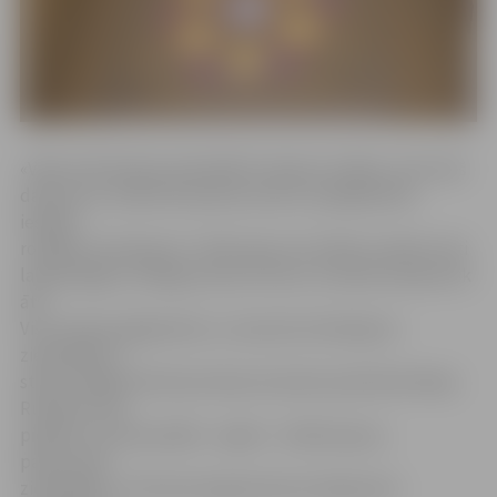
«Vēsturiski Katoļu katedrālē ir bijušas vitrāžas, taču karš
darīja savu. Šobrīd draudzes iecere ir pakāpeniski,
iespēju
robežās, tās atjaunot. Jāteic gan, ka vitrāžu izveide ir ļoti
laikietilpīgs un dārgs process, līdz ar to darbi nesokas tik
ātri.
Viss notiek pakāpeniski, un esam ļoti atkarīgi no
ziedotājiem,»
stāsta Jelgavas Romas katoļu draudzes pārstāve Marija
Ruščaka. Viņa
piebilst, ka arī jaunākā – apaļā – vitrāža tapusi,
pateicoties
ziedotājiem. «Pie katra loga baznīcas iekšpusē ir