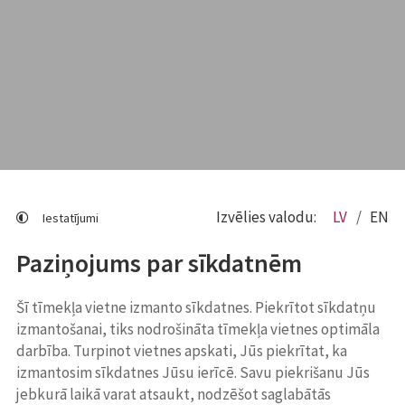
Izvēlies valodu:
LV
EN
Iestatījumi
Paziņojums par sīkdatnēm
Šī tīmekļa vietne izmanto sīkdatnes. Piekrītot sīkdatņu
izmantošanai, tiks nodrošināta tīmekļa vietnes optimāla
darbība. Turpinot vietnes apskati, Jūs piekrītat, ka
izmantosim sīkdatnes Jūsu ierīcē. Savu piekrišanu Jūs
jebkurā laikā varat atsaukt, nodzēšot saglabātās