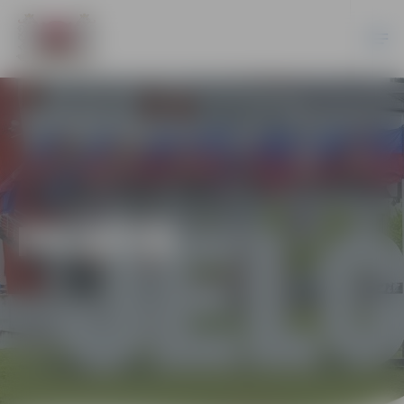
PILSĒTĀ