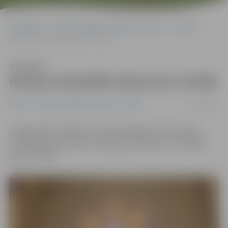
Sākumlapa
Portāla “Jelgavas Vēstnesis” arhīvs
Pilsētā
Katoļu katedrālē atjaunota vitrāža
Klausīties
Katoļu katedrālē atjaunota vitrāža
18/08/2018
Pilsētā
Portāla “Jelgavas Vēstnesis” arhīvs
Jelgavas Bezvainīgās Jaunavas Marijas Romas katoļu
katedrālē, pateicoties ziedotāju atbalstam, uzstādīta
jauna vitrāža.