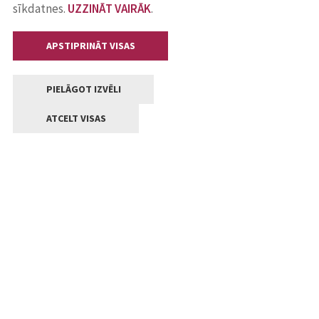
sīkdatnes.
UZZINĀT VAIRĀK
.
APSTIPRINĀT VISAS
PIELĀGOT IZVĒLI
ATCELT VISAS
Kontakti
Jelgavas valstpilsētas pašvaldība
Lielā iela 11, Jelgava, LV-3001