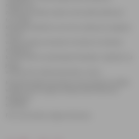
norādīts, kas
ziedojis šīs vitrāžas izveidei un kam sakām paldies par
to,» norāda
M.Ruščaka, piebilstot, ka ne visus ziedojumus iespējams
novirzīt
vitrāžu izveidei, jo draudzei ir arī daudz citu ikdienas
maksājumu,
kas tiek veikti no saziedotajiem līdzekļiem. Jāpiebilst, ka
jaunās
vitrāžas vidū ir attēlota Dievmāte un Jēzus.
M.Ruščaka atklāj, ka draudzei ir iecere atjaunot vairākas
vitrāžas, katrā no logiem attēlojot kādu Rožukroņa
noslēpumu
svētbildē.
Foto: Ivars Veiliņš/«Jelgavas Vēstnesis»