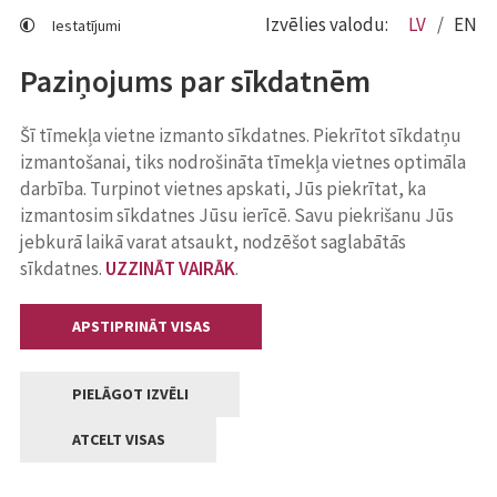
Izvēlies valodu:
LV
EN
Iestatījumi
Paziņojums par sīkdatnēm
Šī tīmekļa vietne izmanto sīkdatnes. Piekrītot sīkdatņu
izmantošanai, tiks nodrošināta tīmekļa vietnes optimāla
darbība. Turpinot vietnes apskati, Jūs piekrītat, ka
izmantosim sīkdatnes Jūsu ierīcē. Savu piekrišanu Jūs
jebkurā laikā varat atsaukt, nodzēšot saglabātās
sīkdatnes.
UZZINĀT VAIRĀK
.
APSTIPRINĀT VISAS
PIELĀGOT IZVĒLI
ATCELT VISAS