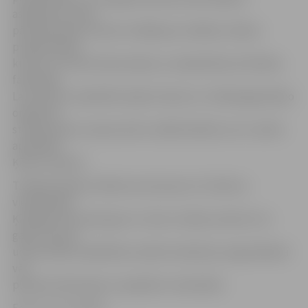
aspektiem. Ķīnas
pārstāvji īpašu interesi izrādīja par vadības zinātņu
programmām,
kuras LLU īsteno Ekonomikas un sabiedrības attīstības
fakultāte.
Lai attīstītu sadarbību šajā virzienā, LLU nākamgad plāno
organizēt
starptautisku vasaras skolu vadībzinātnēs, kuru varētu
apmeklēt
Ķīnas studenti.
Tikšanās laikā arī sāktas sarunas par LLU lektoru
vieslekcijām
Ķīnā gan īstermiņā, gan uz vienu studiju semestri vai
gadu. Par abu
universitāšu sadarbības modeli vieslekciju organizēšanā
vēl
plānotas diskusijas un papildus vienošanās.