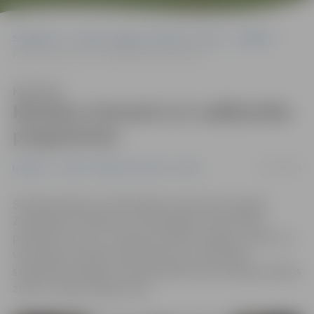
Sākumlapa
Portāla “Jelgavas Vēstnesis” arhīvs
Izglītība
Ķīniešus interesē LLU vadībzinību programmas
Klausīties
Ķīniešus interesē LLU vadībzinību
programmas
24/11/2016
Izglītība
Portāla “Jelgavas Vēstnesis” arhīvs
Šomēnes Bulduru dārzkopības vidusskolā viesojās
Ziemeļķīnas Zinātnes un tehnoloģiju universitātes
pārstāvji, lai ar LLU studiju prorektoru Aigaru Laizānu un
vidusskolas vadību pārrunātu abu universitāšu
sadarbības iespējas. Visvairāk ķīniešu ieinteresēja vadības
zinību studiju programmas.