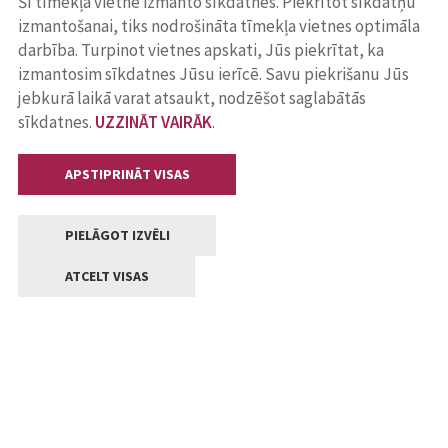
Šī tīmekļa vietne izmanto sīkdatnes. Piekrītot sīkdatņu
izmantošanai, tiks nodrošināta tīmekļa vietnes optimāla
darbība. Turpinot vietnes apskati, Jūs piekrītat, ka
izmantosim sīkdatnes Jūsu ierīcē. Savu piekrišanu Jūs
jebkurā laikā varat atsaukt, nodzēšot saglabātās
sīkdatnes.
UZZINĀT VAIRĀK
.
APSTIPRINĀT VISAS
PIELĀGOT IZVĒLI
ATCELT VISAS