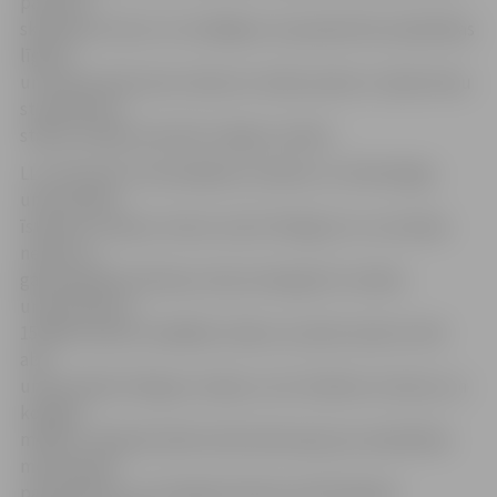
partneru
skatījumā. Līdz ar to strādājam, lai parakstītie sadarbības
līgumi
un memorandi nestu labumu visām pusēm, it īpaši mūsu
studentiem,»
stāsta studiju prorektors Aigars Laizāns.
LLU informē, ka Ziemeļķīnas zinātnes un tehnoloģiju
universitāte
īstenoto studiju virzienu ziņā ir līdzīga LLU un atrodas
netālu no
galvaspilsētas Pekinas. Ķīnas mērogā tā ir neliela
universitāte ar
15 000 studentu dažādās zinātņu nozarēs. Ņemot vērā
abu
universitāšu līdzīgos studiju un arī zinātnes virzienus un
kopīgos
mērķus, tikšanās laikā notika diskusijas par sadarbības
memoranda
parakstīšanu un tā sagatavošanas praktiskajiem