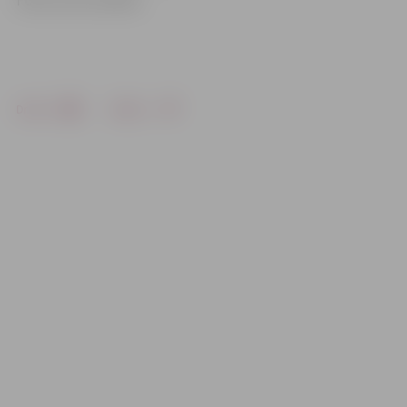
Foto: no LLU arhīva
Drukāt
Dalīties