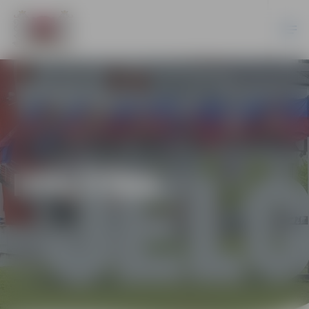
IZGLĪTĪBA