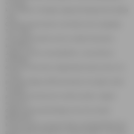
un nebija,
kur trenēties. Toreizējais Jelgavas kērlinga kluba vadītājs
Jānis
Ozollapa ieteica braukt uz ārzemēm, bet es negribēju.
Teicu Jānim:
«Esmu gatavs sarīkot turnīru un dabūt tās ārvalstu
komandas uz
Jelgavu, ja vien tu man palīdzēsi!»,» atceras Bruno.
Līdzšinējos
deviņos turnīros kauss Jelgavā palicis piecas reizes, trīs
no tām –
pie Kārļa Smilgas vadītās komandas, kura spēja uzvarēt
trīs gadus
pēc kārtas, bet katrreiz ar mainītu sastāvu. Jelgavā
notiek trīs
dažādi starptautiski kērlinga turnīri, bet, kā saka
B.Bārzdainis,
katram no tiem ir sava seja. «Mūsu turnīrā piedalās ne tik
profesionālas komandas un ir daudz iesācēju – arī viņiem