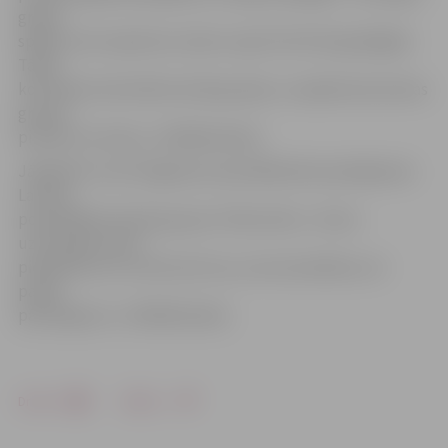
gribas
spēlēt, bet nopietnos mačos ir grūti tikt līdz godalgām.
Tāpēc
komandas tiek dalītas divās grupās, un apbalvotas katras
grupas
pirmās trīs vietas,» tā B.Bārzdainis.
Jāpiebilst, ka arī šogad par speciālbalvām parūpējusies
Latvijas
populārākā mūzikas grupa «Prāta vētra». «Esmu
uzaicinājis puišus
piedalīties arī turnīrā, bet tas, vai viņi ieradīsies, lai
paliek
pārsteigums,» tā B.Bārzdainis.
Drukāt
Dalīties