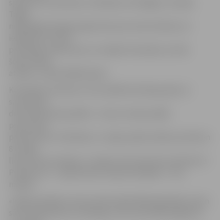
sportisti no Amerikas, Zviedrijas, Norvēģijas, Somijas.
Tāpēc
nākamgad domāju atgriezties pie vecās sistēmas un
ielūgumus izsūtīt
personīgi, vispirms jau uzrunājot komandas, kurām
šoreiz nācās
atteikt,» stāsta B.Bārzdainis.
Komandas, kā ierasts, tiks sadalītas divās grupās un
sacentīsies
divas dienas pēc grafika – divas stundas spēlē,
pusstundu
pārtraukums. Piektdien, 4. maijā, spēles sāksies pulksten
8 un ilgs
līdz 23, bet sestdien, 5. maijā, starts tiks dots pulksten 9.
Pulksten 21 – apbalvošana. Ieeja skatītājiem – bez
maksas.
«Ideja par šāda turnīra izveidi radās 2002. gadā. Biju nesen
sācis nodarboties ar kērlingu, bet sezona bija beigusies