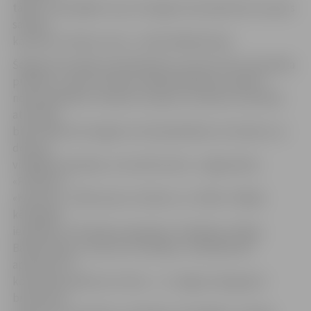
tāpēc uzaicinājām viņus arī šogad. Komandai būs tas pats
sastāvs,
kas pērn izcīnīja uzvaru,» stāsta B.Bārzdainis.
Šogad pirmo gadu pieteikšanās turnīram tika izsludināta
publiski, un jau trīs dienu laikā dalībnieku saraksts
nokomplektēts. Vēl pērn Latvijas un ārvalstu komandu
attiecība
bijusi 50:50, bet šogad turnīrā piedalīsies 11 ārvalstu un
deviņas
vietējās komandas, no kurām četras – jelgavnieku:
«Predator»,
«Kosmoss», «Mēs esam un būsim» un «MAA». Pārējie
kērlingisti
ieradīsies no Krievijas, Igaunijas, Zviedrijas, Polijas,
Baltkrievijas, Lietuvas un Skotijas. «Patiesībā vēl
apmēram 15
komandas palika aiz svītras – uz Jelgavu bija gatavi
braukt pat