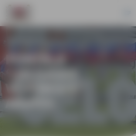
PORTĀLA
“JELGAVAS
VĒSTNESIS”
ARHĪVS