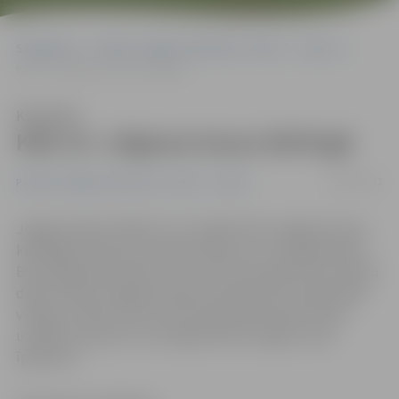
Sākumlapa
Portāla “Jelgavas Vēstnesis” arhīvs
Sports
Klāt 10. Jelgavas kauss kērlingā
Klausīties
Klāt 10. Jelgavas kauss kērlingā
04/05/2012
Portāla “Jelgavas Vēstnesis” arhīvs
Sports
Jelgavas ledus hallē 4. un 5. maijā notiks Jelgavas kauss
kērlingā. Šis būs jau desmitais kauss, un tā organizators
Bruno Bārzdainis saka: «Šis turnīrs būs īpašs divu iemeslu
dēļ. Pirmkārt, šogad ārzemju komandu būs vairāk nekā
vietējo, otrkārt, pirmo reizi čempionāta vēsturē tiks
uzsākta cīņa par to, lai ceļojošo kausu iegūtu savā
īpašumā.»