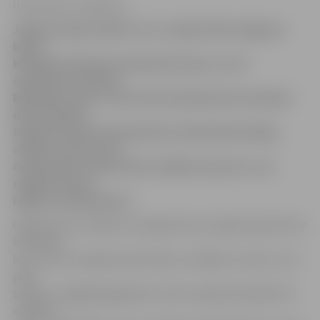
Ilze Knusle-Jankevica
Jelgavas ledus hallē 4. un 5. maijā notiks Jelgavas
kauss
kērlingā. Šis būs jau desmitais kauss, un tā
organizators Bruno
Bārzdainis saka: «Šis turnīrs būs īpašs divu iemeslu
dēļ. Pirmkārt,
šogad ārzemju komandu būs vairāk nekā vietējo,
otrkārt, pirmo reizi
čempionāta vēsturē tiks uzsākta cīņa par to, lai
ceļojošo kausu
iegūtu savā īpašumā.»
Organizators norāda, ka ceļojošo kausu iegūt īpašumā var
komanda,
kura uzvar trīs gadus pēc kārtas, startējot ar vienu un to
pašu
sastāvu. «Pagājušajā gadā turnīrā uzvarēja rīdzinieki SK
«OB MIX»,