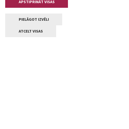
APSTIPRINĀT VISAS
PIELĀGOT IZVĒLI
ATCELT VISAS
Kontakti
Jelgavas valstpilsētas pašvaldība
Lielā iela 11, Jelgava, LV-3001
+371 63005522
pasts@jelgava.lv