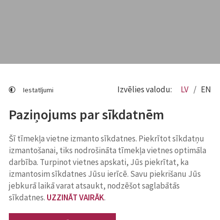
Izvēlies valodu:
LV
EN
Iestatījumi
Paziņojums par sīkdatnēm
Šī tīmekļa vietne izmanto sīkdatnes. Piekrītot sīkdatņu
izmantošanai, tiks nodrošināta tīmekļa vietnes optimāla
darbība. Turpinot vietnes apskati, Jūs piekrītat, ka
izmantosim sīkdatnes Jūsu ierīcē. Savu piekrišanu Jūs
jebkurā laikā varat atsaukt, nodzēšot saglabātās
sīkdatnes.
UZZINĀT VAIRĀK
.