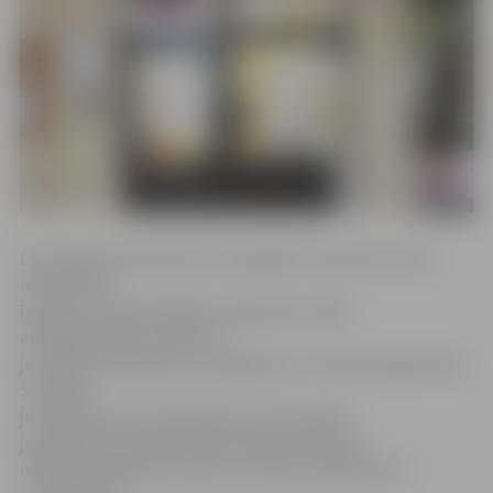
Liela daļa fizisko personu iesniegumu saņemti arī par
nekustamā
īpašuma nodokļa (NĪN) jautājumiem, NĪN
atvieglojumiem, īpašumu
jautājumu kārtošanu, sociālajiem un citiem jautājumiem.
Savukārt
juridiskās personas līdztekus būvniecības
jautājumiem pašvaldībā vērsušās saistībā ar
maksātnespējas procesiem, finanšu jautājumiem,