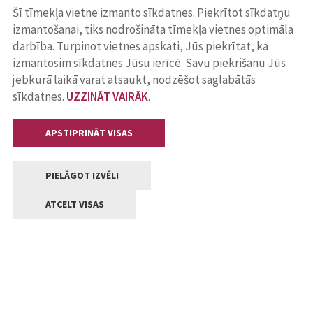
Šī tīmekļa vietne izmanto sīkdatnes. Piekrītot sīkdatņu
izmantošanai, tiks nodrošināta tīmekļa vietnes optimāla
darbība. Turpinot vietnes apskati, Jūs piekrītat, ka
izmantosim sīkdatnes Jūsu ierīcē. Savu piekrišanu Jūs
jebkurā laikā varat atsaukt, nodzēšot saglabātās
sīkdatnes.
UZZINĀT VAIRĀK
.
APSTIPRINĀT VISAS
PIELĀGOT IZVĒLI
ATCELT VISAS