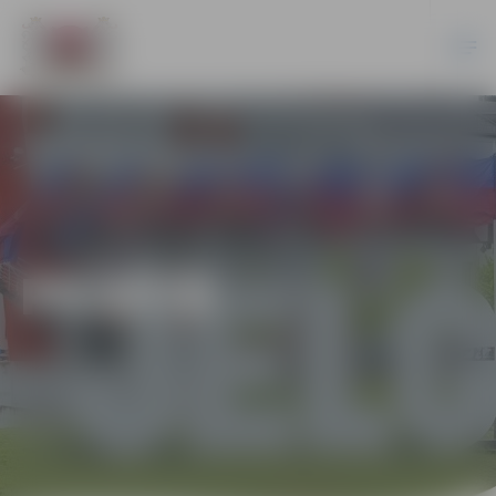
PILSĒTĀ