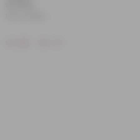
apmeklētāju.
Foto: no JV arhīva
Drukāt
Dalīties