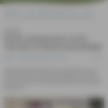
Sākumlapa
Portāla “Jelgavas Vēstnesis” arhīvs
Pilsētā
Klientu apkalpošanas centrā vērsušies 19 tūkstoši apmeklētāju
Klausīties
Klientu apkalpošanas centrā
vērsušies 19 tūkstoši apmeklētāju
15/01/2016
Pilsētā
Portāla “Jelgavas Vēstnesis” arhīvs
Jelgavas pilsētas domes Klientu apkalpošanas centrā
2015. gadā vērsās 19 tūkstoši apmeklētāju. Gan fiziskās,
gan juridiskās personas visbiežāk kārtojušas būvniecības
jautājumus.