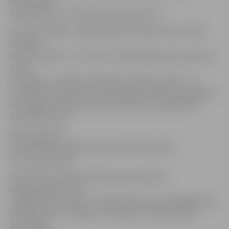
dzīvesvietas
deklarēšanas un anulēšanas jautājumiem.
No 19 tūkstošiem apmeklētāju 16 tūkstoši konsultēti
klātienē,
bet trīs tūkstoši – pa tālruni. 2015. gadā kopumā saņemti
14 742
iesniegumi – 3694 no fiziskām personām, 10 637 – no
juridiskām personām, 411 bijuši iedzīvotāju apmeklējumi
pie Jelgavas pilsētas domes vadības un pašvaldības
izpilddirektores.
No iesniegumu
kopskaita 23 iesniegumi saņemti kā sūdzības,
24 – kā pateicības.
Kā informē Jelgavas pilsētas domes Klientu
apkalpošanas centra
vadītājs Jānis Zemene, salīdzinājumā ar iepriekšējo gadu
apmeklējums ir līdzīgs, tas atšķiras vien par dažiem
desmitiem