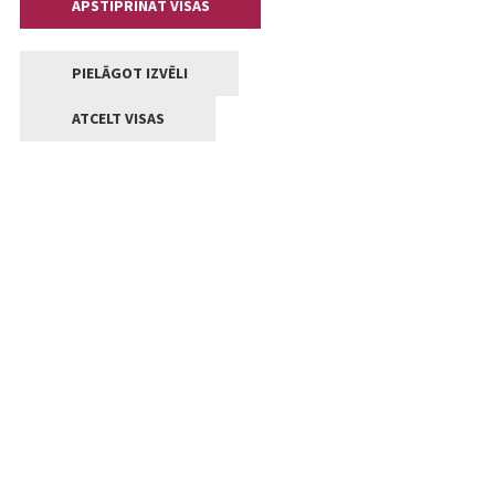
APSTIPRINĀT VISAS
PIELĀGOT IZVĒLI
ATCELT VISAS
Kontakti
Jelgavas valstpilsētas pašvaldība
Lielā iela 11, Jelgava, LV-3001
+371 63005522
pasts@jelgava.lv