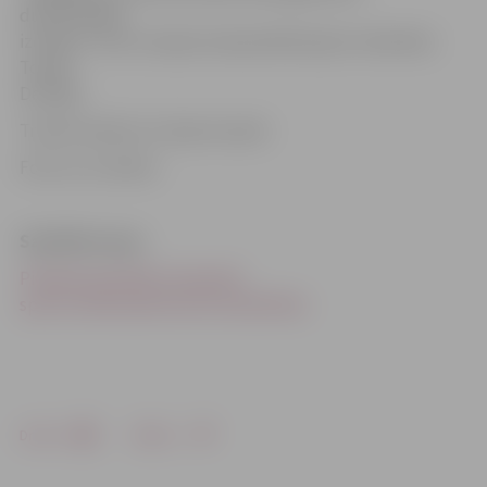
dubultspēles
izcīnīja 1. vietu Latvijas čempionātā kopā ar talsinieku
Tomiju
Deringu.
Treniņi notiek LLU Sporta namā.
Foto: no JV arhīva
Saistītās ziņas
Piedāvā apmeklēt olimpiskā
sporta veida badmintona nodarbības
Drukāt
Dalīties