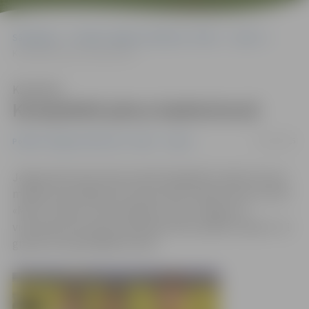
Sākumlapa
Portāla “Jelgavas Vēstnesis” arhīvs
Sports
Komplektē pārus badmintonā
Klausīties
Komplektē pārus badmintonā
12/01/2015
Portāla “Jelgavas Vēstnesis” arhīvs
Sports
Jelgavnieks Pauls Rozenvalds Klaipēdā izcīnījis bronzas
medaļu prestižajā Lietuvas jauniešu badmintona turnīrā
«Mūsu cerības». Desmit gadus vecais Jelgavas 4.
vidusskolas 4.b klases skolnieks Pauls palika trešais U-11
grupā, kurā piedalījās 18 zēni.