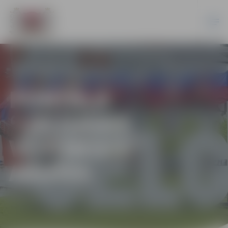
PORTĀLA
“JELGAVAS
VĒSTNESIS”
ARHĪVS