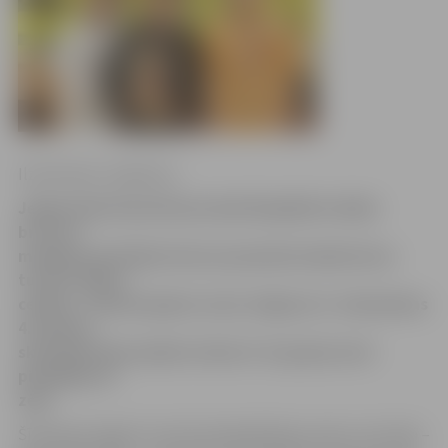
Ilze Knusle-Jankevica
Jelgavnieks Pauls Rozenvalds Klaipēdā izcīnījis
bronzas
medaļu prestižajā Lietuvas jauniešu badmintona
turnīrā «Mūsu
cerības». Desmit gadus vecais Jelgavas 4. vidusskolas
4.b klases
skolnieks Pauls palika trešais U-11 grupā, kurā
piedalījās 18
zēni.
Šī Paulam šogad ir pirmā medaļa Baltijas mačos, bet šajā –