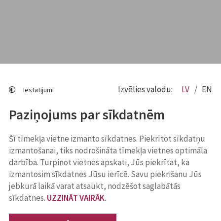
Izvēlies valodu:
LV
EN
Iestatījumi
Paziņojums par sīkdatnēm
Šī tīmekļa vietne izmanto sīkdatnes. Piekrītot sīkdatņu
izmantošanai, tiks nodrošināta tīmekļa vietnes optimāla
darbība. Turpinot vietnes apskati, Jūs piekrītat, ka
izmantosim sīkdatnes Jūsu ierīcē. Savu piekrišanu Jūs
jebkurā laikā varat atsaukt, nodzēšot saglabātās
sīkdatnes.
UZZINĀT VAIRĀK
.