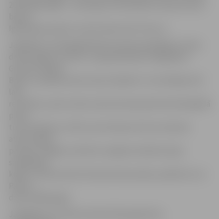
2014./2015. gada – sezonā jau otrā (oktobrī viņam bronza
bija arī
Igaunijas jauniešu turnīrā «Noorte GP Tartu»).
Jāpiebilst, ka Klaipēdā P.Rozenvalds piedalījās arī zēnu
dubultspēļu turnīrā U-13 grupā kopā ar liepājnieku
Gustavu Dāvidu
Breču un palika sestie starp 14 pāriem. Tas vērtējams kā
labs
rezultāts, ņemot vērā, ka abi zēni iepazinās tikai Klaipēdā
pirms
turnīra sākuma. «Žēl, ka nav Paulam vēl nav izdevies
atrast spēles
partneri Jelgavā, tad būtu iespēja trenēties kopā,
saspēlēties
kopā,» tā Paula tētis Kristians Rozenvalds, piebilstot, ka
Pauls ir
dzimis 2004. gadā.
Jāatgādina, ka P.Rozenvalds 2014. gadā zēnu