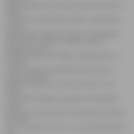
tāpēc vislabākais veids, kā sajust īpašo svētku sajūtu, ir
dziedāt
vai klausīties Ziemassvētku dziesmas,» ir pārliecināta
koncerta
mākslinieciskā vadītāja Inta Šveicere. Tieši tādēļ šajos
Ziemassvētkos «Jundas» muzikālās studijas un
popgrupas «Lai skan»
audzēkņi solās uzburt sirsnīgus, mīlestības pilnus un
muzikālus
svētkus, izdziedot gan pašmāju mūziķu dziesmas,
piemēram, Kaspara
Dimitera un Valta Pūces «Tik klusa un svēta», Laura
Reinika
«Ziemassvētku lūgšana», gan pasaules Ziemassvētku
klasiku –
dziesmas, bez kurām svētki nav iedomājami, piemēram,
«Ak, svētā
nakts», «Es skaistu rozi zinu», «Tu, mazā, klusā Betlēme»,