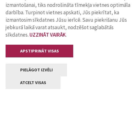
izmantošanai, tiks nodrošināta tīmekļa vietnes optimāla
darbība. Turpinot vietnes apskati, Jūs piekrītat, ka
izmantosim sīkdatnes Jūsu ierīcē. Savu piekrišanu Jūs
jebkurā laikā varat atsaukt, nodzēšot saglabātās
sīkdatnes.
UZZINĀT VAIRĀK
.
APSTIPRINĀT VISAS
PIELĀGOT IZVĒLI
ATCELT VISAS