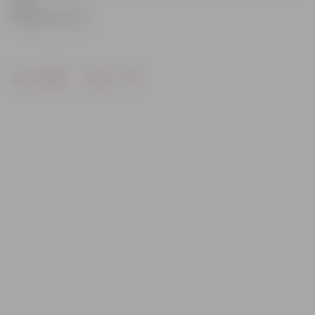
«No
debesīm šurp».
Drukāt
Dalīties