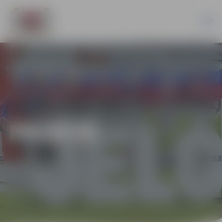
PILSĒTĀ