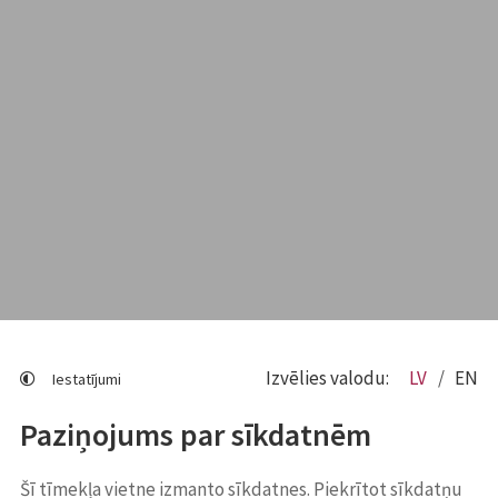
Izvēlies valodu:
LV
EN
Iestatījumi
Paziņojums par sīkdatnēm
Šī tīmekļa vietne izmanto sīkdatnes. Piekrītot sīkdatņu