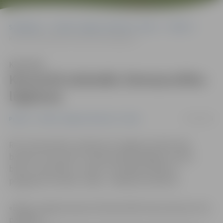
Sākumlapa
Portāla “Jelgavas Vēstnesis” arhīvs
Pilsētā
Koncertā izdziedās Ziemassvētku lūgšanas
Klausīties
Koncertā izdziedās Ziemassvētku
lūgšanas
24/12/2015
Pilsētā
Portāla “Jelgavas Vēstnesis” arhīvs
Rīt, 25. decembrī, pulksten 15 Jelgavas Svētā Jāņa
baznīcā uz koncertu «Ziemassvētku lūgšana» aicina
bērnu un jauniešu «Junda » muzikālā studija un
popgrupa «Lai skan». Ieeja – ziedojums baznīcai.
«Baltas sniega kupenas Ziemassvētkos kļuvušas par retu
parādību,