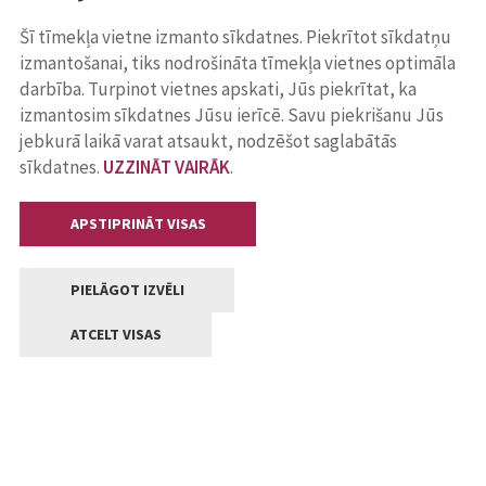
Šī tīmekļa vietne izmanto sīkdatnes. Piekrītot sīkdatņu
izmantošanai, tiks nodrošināta tīmekļa vietnes optimāla
darbība. Turpinot vietnes apskati, Jūs piekrītat, ka
izmantosim sīkdatnes Jūsu ierīcē. Savu piekrišanu Jūs
jebkurā laikā varat atsaukt, nodzēšot saglabātās
sīkdatnes.
UZZINĀT VAIRĀK
.
APSTIPRINĀT VISAS
PIELĀGOT IZVĒLI
ATCELT VISAS