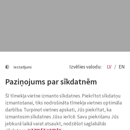
Izvēlies valodu:
LV
EN
Iestatījumi
Paziņojums par sīkdatnēm
Šī tīmekļa vietne izmanto sīkdatnes. Piekrītot sīkdatņu
izmantošanai, tiks nodrošināta tīmekļa vietnes optimāla
darbība. Turpinot vietnes apskati, Jūs piekrītat, ka
izmantosim sīkdatnes Jūsu ierīcē. Savu piekrišanu Jūs
jebkurā laikā varat atsaukt, nodzēšot saglabātās