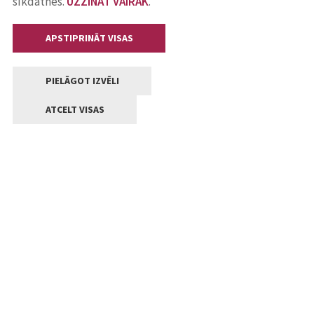
sīkdatnes.
UZZINĀT VAIRĀK
.
APSTIPRINĀT VISAS
PIELĀGOT IZVĒLI
ATCELT VISAS
Kontakti
Jelgavas valstpilsētas pašvaldība
Lielā iela 11, Jelgava, LV-3001