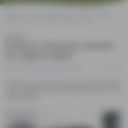
Sākumlapa
Portāla “Jelgavas Vēstnesis” arhīvs
Pilsētā
Konkursā «Gada būve» pieteikti trīs Jelgavas objekti
Klausīties
Konkursā «Gada būve» pieteikti
trīs Jelgavas objekti
08/02/2019
Pilsētā
Portāla “Jelgavas Vēstnesis” arhīvs
Noslēgusies būvju pieteikšana konkursam «Gada labākā
būve Latvijā 2018». Starp pieteiktajām 80 būvēm ir arī trīs
Jelgavas objekti.