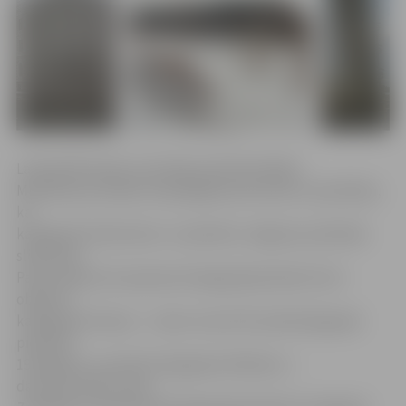
Latvijas Būvnieku asociācijas pārstāve Baiba
Mierkalne portālam www.jelgavasvestnesis.lv pastāstīja,
ka
kategorijā «Koka būve» ir pieteikts Jelgavas publiskās
slidotavas
Pasta salā jumts (pavisam kategorijā pieteikti četri
objekti),
kategorijā «Ainava» – skatu tornis Pils salā (kategorijā
pieteikti
19 objekti), savukārt kategorijā «Pārbūve» –
daudzdzīvokļu nams