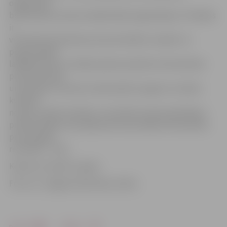
organizē 20
būvniecības nozares sabiedriskās organizācijas. Tā mērķis
ir
veicināt būvniecības procesa kvalitāti, nosakot un
popularizējot
labākās būves un labās prakses piemērus būvniecības
procesā Latvijā
un ārzemēs, veicināt profesionālo izaugsmi un darba
kvalitāti
nozarē, izteikt atzinību un motivēt nozares pārstāvjus
profesionāliem izaicinājumiem akcentējot būvniecības
procesa gala
rezultātu – būvi.
Konkurss notiek 21. gadu.
Foto: no «Jelgavas Vēstneša» arhīva