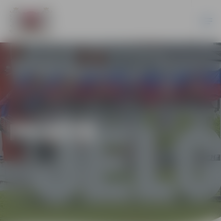
PILSĒTĀ