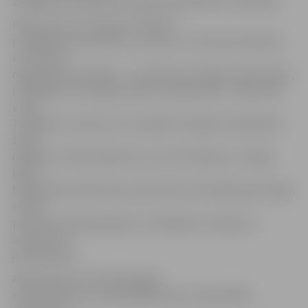
Zemgales prospektā 9 (kategorijā pieteikti 13 objekti).
Konkursam ir trīs kārtas. Šobrīd ir
noslēgusies pirmā kārta, un žūrija – 50 nozares eksperti
un nozares
organizāciju pārstāvji –, izmantojot iesniegto informāciju,
izvērtējusi un atlasījusi būves otrajai kārtai – tālāk tiek
virzīti
79 objekti, tostarp visi trīs objekti Jelgavā. Otrajā kārtā
žūrija
objektus vērtēs klātienē un izvirzīs finālistus. Trešajā
kārtā
finālā iekļuvušās būves prezentēs to būvētājs/pasūtītājs,
stāstīs
par būves tapšanas gaitu un atbildēs uz žūrijas un
interesentu
jautājumiem.
Apbalvošana notiks 2019. gada
martā. Konkursu «Gada labākā būve Latvijā 2018»