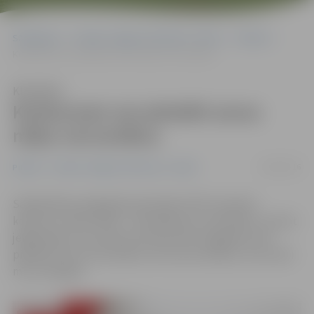
Sākumlapa
Portāla “Jelgavas Vēstnesis” arhīvs
Pilsētā
Konkursam var pieteikt savus mīļos vecvecākus
Klausīties
Konkursam var pieteikt savus
mīļos vecvecākus
24/04/2016
Pilsētā
Portāla “Jelgavas Vēstnesis” arhīvs
Sabiedrības integrācijas pārvalde (SIP) izsludina
konkursu «Mani mīļie – vecmāmiņa un vectētiņš», aicinot
jelgavniekus vecumā no četriem līdz 14 gadiem tam
pieteikt savus vecvecākus vai vecvecvecākus, kurus ļoti
mīl un lepojas.