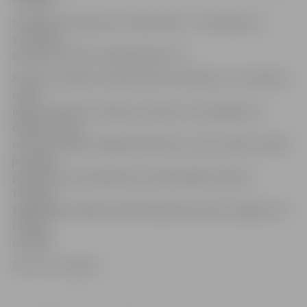
Noslēgums konkursam «Mani mīļie – vecmāmiņa un
vectētiņš»
paredzēts SIP 20. maijā pulksten 15.
Konkursa mērķis ir popularizēt vecmāmiņu un vectētiņu
mūžā
iegūto pieredzi, iemaņas, prasmes vai sasniegumus
darbā, sportā,
mūzikā, mākslā, mājsaimniecībā, ko viņi ar prieku nodod
jaunajām
paaudzēm, kā arī ģimenes tradicionālās vērtības –
tradīciju
saglabāšanu kādas konkrētas ģimenes lokā, Jelgavas vai
Latvijas
mērogā.
Foto: no JV arhīva