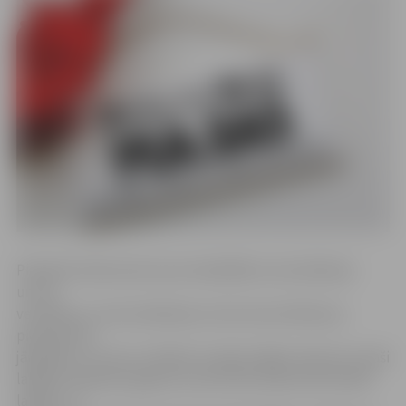
Piesakot konkursam savus kandidātus (vecmāmiņas
un/vai
vectētiņus, vecvecmāmiņas un/vai vecvectētiņus),
pieteikumā
jāizklāsta, cik viņu ir lieliski un īpaši, kāpēc tieši viņi ir paši
labākie. Apraksta apjoms var būt līdz divām A4 formāta
lapām, un