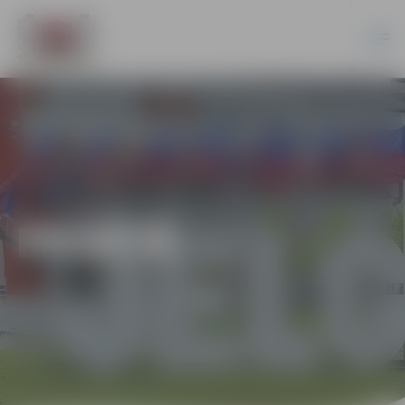
PILSĒTĀ