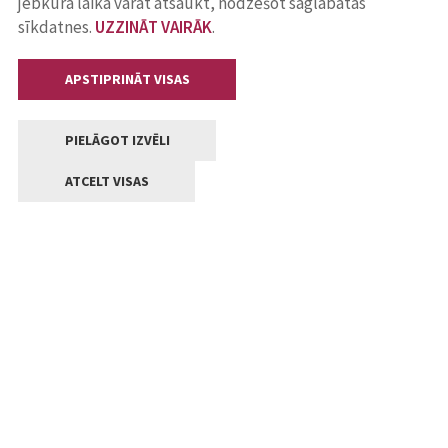
jebkurā laikā varat atsaukt, nodzēšot saglabātās
sīkdatnes.
UZZINĀT VAIRĀK
.
APSTIPRINĀT VISAS
PIELĀGOT IZVĒLI
ATCELT VISAS
Kontakti
Jelgavas valstpilsētas pašvaldība
Lielā iela 11, Jelgava, LV-3001