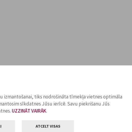
ņu izmantošanai, tiks nodrošināta tīmekļa vietnes optimāla
zmantosim sīkdatnes Jūsu ierīcē. Savu piekrišanu Jūs
atnes.
UZZINĀT VAIRĀK
.
I
ATCELT VISAS