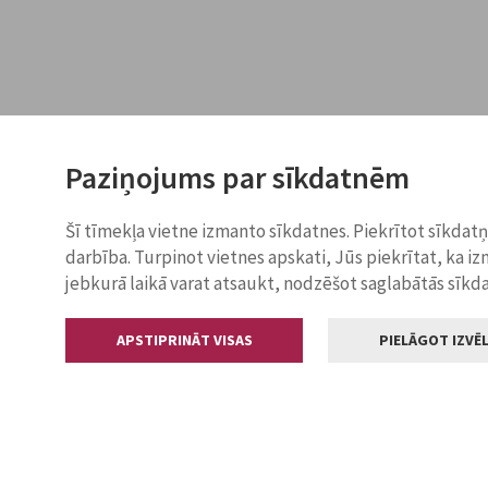
Paziņojums par sīkdatnēm
Šī tīmekļa vietne izmanto sīkdatnes. Piekrītot sīkdat
darbība. Turpinot vietnes apskati, Jūs piekrītat, ka i
jebkurā laikā varat atsaukt, nodzēšot saglabātās sīkd
APSTIPRINĀT VISAS
PIELĀGOT IZVĒL