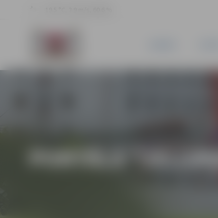
19.5 °C, 3.9 m/s, 60.6 %
JAUNUMI
PILSĒ
PORTĀLA “JELGAV