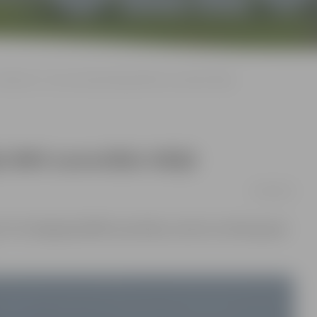
Krīgeram 2. vieta starptautiskajās BMX sacensībās Itālijā
s BMX sacensībās Itālijā
29/04/2016
UCI C1 kategorijas BMX sacensības, kurās viru elites grupā