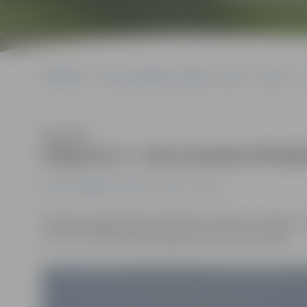
Sākumlapa
Portāla “Jelgavas Vēstnesis” arhīvs
Sports
Klausīties
Krīgeram 2. vieta starptautiskajā
Portāla “Jelgavas Vēstnesis” arhīvs
Sports
Nedēļas nogalē Itālijas pilsētā Veronā tika aizvadītas 
otro vietu finālā ieguva jelgavnieks Kristens Krīgers.