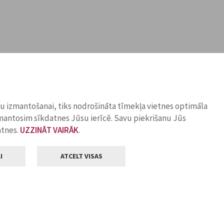
ņu izmantošanai, tiks nodrošināta tīmekļa vietnes optimāla
zmantosim sīkdatnes Jūsu ierīcē. Savu piekrišanu Jūs
atnes.
UZZINĀT VAIRĀK
.
I
ATCELT VISAS