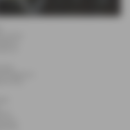
s
s «Circuito
zīmēja, ka
ktus, arī
izdevās
enam Krīgeram un
 otro vietu,
ropas
 citā
es kausa
juši liels