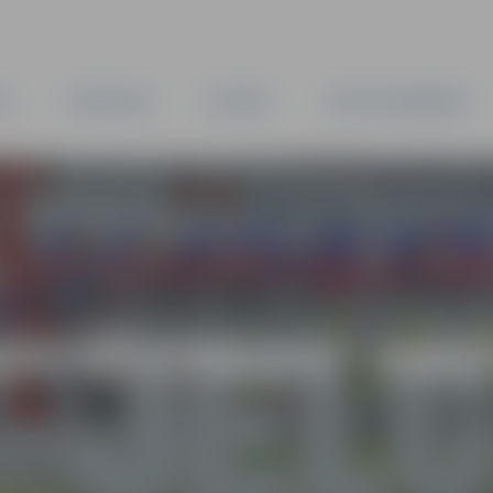
TA
PAŠVALDĪBA
IESTĀDES
KAPITĀLSABIEDRĪBAS
AS VĒSTNESIS” ARH