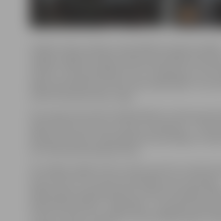
Vairāki Latvijas vadošie Latvijas BMX braucēji aizvadītā
nedēļas nogalē aizvadīja starptautiskas BMX sacensība
Italiano», kam bija piešķirta UCI C1 kategorijas. Tas no
šajās sacensībās sportistiem bija iespēja iegūt UCI pun
priekš Olimpiskā nāciju ranga.
No Latvijas sportistiem lielajā finālā vīru elites grupā 
iekļūt diviem trenera Ivo Lakuča audzēkņiem – Krist
Rihardam Veidem. Izšķirošajā braucienā Krīgers izcīnīja
bet Veide bija piektajā pozīcijā.
Šīs nedēļas nogalē virkne Latvijas sportistu startēs Ei
kausa izcīņa 3. un 4. posma sacensībās, kas norisināsies
Nīderlandes pilsētā Kampenā. Tikmēr vēl nedēļu vēlāk
Nīderlandes pilsētā – Papendālē – norisināsies Pasaul
izcīņas 3. posms, kurā plāno startēt pēdējos gados nebi