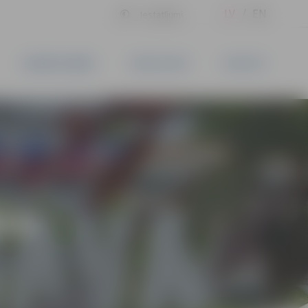
LV
EN
Iestatījumi
UZŅĒMĒJDARBĪBA
PAKALPOJUMI
KONTAKTI
ĪVS