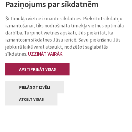
Paziņojums par sīkdatnēm
Šī tīmekļa vietne izmanto sīkdatnes. Piekrītot sīkdatņu
izmantošanai, tiks nodrošināta tīmekļa vietnes optimāla
darbība. Turpinot vietnes apskati, Jūs piekrītat, ka
izmantosim sīkdatnes Jūsu ierīcē. Savu piekrišanu Jūs
jebkurā laikā varat atsaukt, nodzēšot saglabātās
sīkdatnes.
UZZINĀT VAIRĀK
.
APSTIPRINĀT VISAS
PIELĀGOT IZVĒLI
ATCELT VISAS