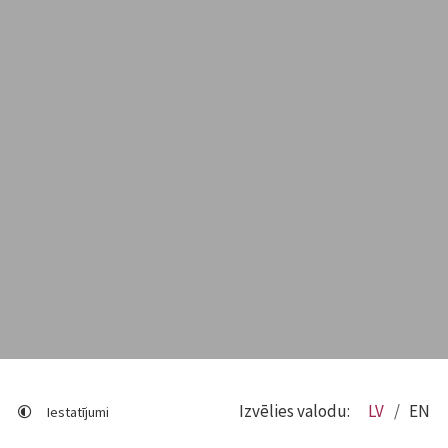
Izvēlies valodu:
LV
EN
Iestatījumi