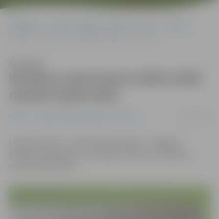
Sākumlapa
Portāla “Jelgavas Vēstnesis” arhīvs
Pilsētā
Kultūras nama kasei svētku laikā mainīts darba laiks
Klausīties
Kultūras nama kasei svētku laikā
mainīts darba laiks
22/03/2016
Pilsētā
Portāla “Jelgavas Vēstnesis” arhīvs
Lieldienu laikā – no 24. līdz 28. martam – Jelgavas
kultūras nama kasei un iestādes «Kultūra» birojam ir
mainīts darba laiks.