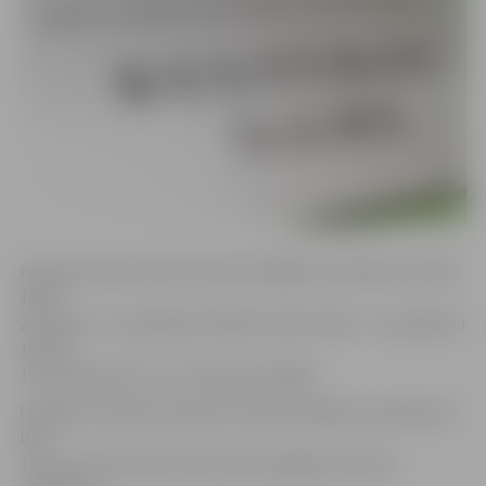
Kultūras nama kase 24. martā strādās no pulksten 14 līdz
18.30,
26. martā – no pulksten 10 līdz 16, 28. martā – no pulksten
15 līdz
16, savukārt 25. un 27. martā nestrādās.
Iestādes «Kultūra» birojs 24. martā strādās no pulksten 8
līdz
12, bet no 25. līdz 28. martam nestrādās, informē