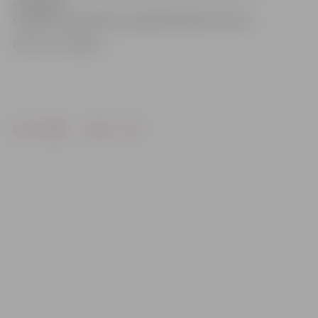
«Kultūras»
sabiedrisko attiecību speciāliste Marta Zīverte.
Foto: no JV arhīva
Drukāt
Dalīties