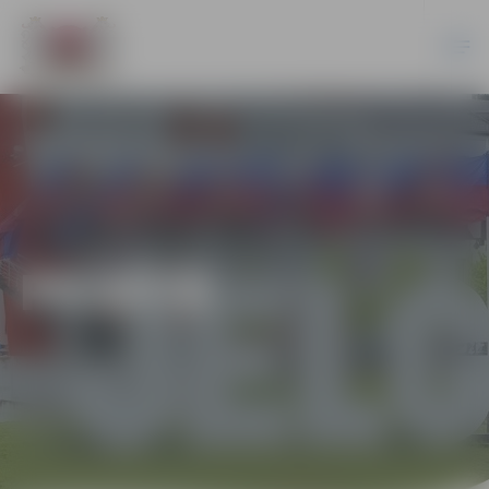
PILSĒTĀ