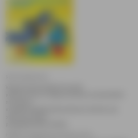
Ritma Gaidamoviča
Valmieras kinostudija 20. janvārī
pulksten 10 un 12 Jelgavas kultūras namā piedāvā
savu jautru
muzikālu detektīvstāstu bērniem «Rio Rio!» jeb
stāstu par diviem
papagaiļiem Blū un Pērlīti.
Pasākuma organizatori informē, ka šis ir