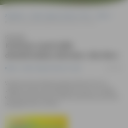
Sākumlapa
Portāla “Jelgavas Vēstnesis” arhīvs
Kultūra
Kultūras namā rādīs detektīvstāstu bērniem «Rio Rio!»
Klausīties
Kultūras namā rādīs
detektīvstāstu bērniem «Rio Rio!»
12/01/2015
Kultūra
Portāla “Jelgavas Vēstnesis” arhīvs
Valmieras kinostudija 20. janvārī pulksten 10 un 12
Jelgavas kultūras namā piedāvā savu jautru muzikālu
detektīvstāstu bērniem «Rio Rio!» jeb stāstu par diviem
papagaiļiem Blū un Pērlīti.