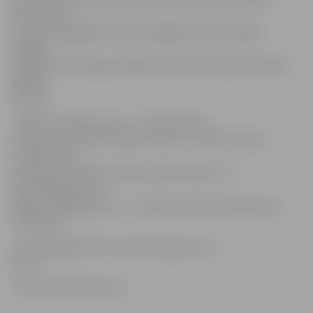
Mauro, kurš
traucē papagaiļiem īstenot bēgšanas plānu. Beigu
beigās,
pateicoties draugu palīdzībai, Pērlīte un Blū izcīna ilgi
gaidīto
brīvību.
Izrādes mūzikas autors – Emīls Zilberts,
režisors un dziesmu tekstu autors – Imants Strads,
izrādes tēlos
iejutīsies Valmieras Drāmas teātra aktieri un
viesmākslinieki no
Rīgas. Izrādes garums – stunda un piecas minūtes bez
starpbrīža.
Uz izrādi gaidīti četrus līdz 12 gadus veci
bērni.
Foto: publicitātes foto