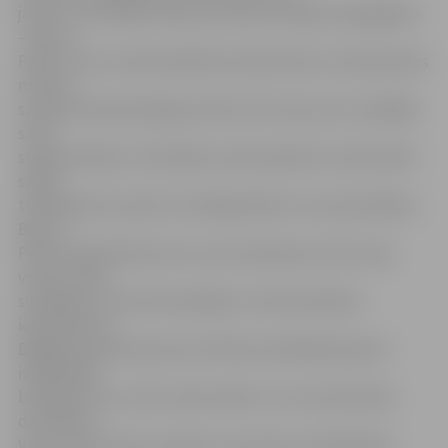
jautrs un muzikāls stāsts par diviem zilajiem papagaļiem
– Blū un
Pērlīti, kurus malumednieki atraduši katru savā pasaules
malā un
saveduši kopā džungļos pie Rio. Šie retie putni ir pēdējie
savas
sugas pārstāvji. Tieši tāpēc malumednieki ir ieinteresēti
sugas
turpinājumā, lai pēc tam dārgi pārdotu viņu pēcnācējus.
Blū un
Pērlīte sākotnēji viens otru pat nepieņem, līdz starp
viņiem rodas
simpātijas un abi nolemj bēgt no malumednieku
ieslodzījuma.
Bēgšanas piedzīvojumos brīvības meklētāji iepazīst
izpalīdzīgo
buldogu Luisu, lielo tukanu Rafu un citus eksotiskos
dzīvniekus.
Viss jau būtu labi, ja nebūtu marmosets (mērkaķītis)