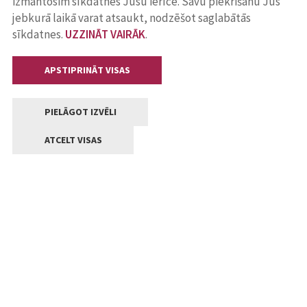
izmantosim sīkdatnes Jūsu ierīcē. Savu piekrišanu Jūs
jebkurā laikā varat atsaukt, nodzēšot saglabātās
sīkdatnes.
UZZINĀT VAIRĀK
.
APSTIPRINĀT VISAS
PIELĀGOT IZVĒLI
ATCELT VISAS
Kontakti
Jelgavas valstpilsētas pašvaldība