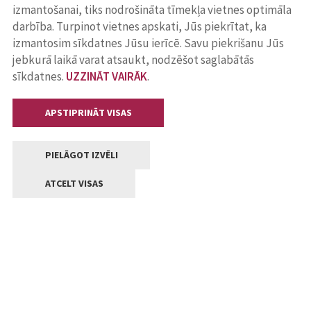
izmantošanai, tiks nodrošināta tīmekļa vietnes optimāla
darbība. Turpinot vietnes apskati, Jūs piekrītat, ka
izmantosim sīkdatnes Jūsu ierīcē. Savu piekrišanu Jūs
jebkurā laikā varat atsaukt, nodzēšot saglabātās
sīkdatnes.
UZZINĀT VAIRĀK
.
APSTIPRINĀT VISAS
PIELĀGOT IZVĒLI
ATCELT VISAS