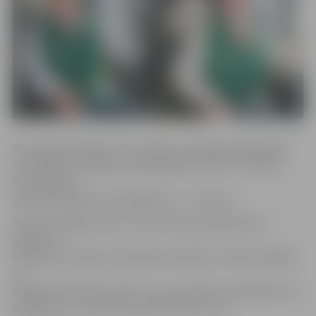
Par augusta labāko JAP autobusa vadītāju reģionālajos
starppilsētu pasažieru pārvadājumos atzīts I.Strazds,
bet Jelgavas
pilsētas pasažieru pārvadājumos – A.Ivanovs.
Nosakot labāko šoferi, tika vērtēts paveiktā darba
apjoms un
kvalitāte, autobusa tehniskais stāvoklis, finanšu rādītāji
un
degvielas patēriņš, kā arī tas, vai autobusa vadītājam nav
pārkāpumu un saņemtas sūdzības par viņu.