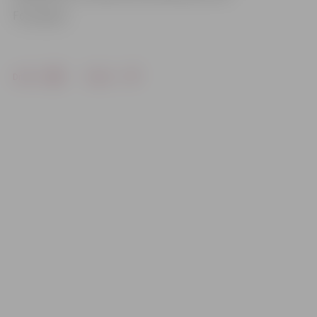
Foto: jap.lv
Drukāt
Dalīties