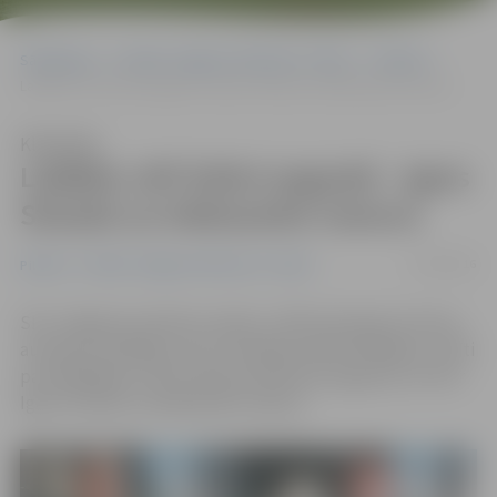
Sākumlapa
Portāla “Jelgavas Vēstnesis” arhīvs
Pilsētā
Labākie JAP šoferi augustā – Igors Strazds un Aleksandrs Ivanovs
Klausīties
Labākie JAP šoferi augustā – Igors
Strazds un Aleksandrs Ivanovs
27/09/2016
Pilsētā
Portāla “Jelgavas Vēstnesis” arhīvs
SIA «Jelgavas autobusu parks» (JAP) paziņojis tos divus
autobusa vadītājus, kas, izvērtējot darba rādītājus, atzīti
par labākajiem JAP autobusa šoferiem augustā, un tie ir
Igors Strazds un Aleksandrs Ivanovs.