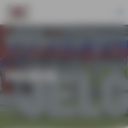
PILSĒTĀ