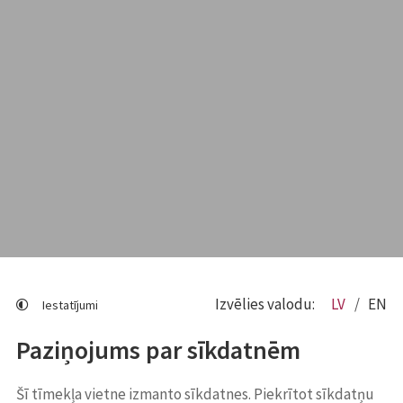
Izvēlies valodu:
LV
EN
Iestatījumi
Paziņojums par sīkdatnēm
Šī tīmekļa vietne izmanto sīkdatnes. Piekrītot sīkdatņu