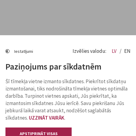
Izvēlies valodu:
LV
EN
Iestatījumi
Paziņojums par sīkdatnēm
Šī tīmekļa vietne izmanto sīkdatnes. Piekrītot sīkdatņu
izmantošanai, tiks nodrošināta tīmekļa vietnes optimāla
darbība. Turpinot vietnes apskati, Jūs piekrītat, ka
izmantosim sīkdatnes Jūsu ierīcē. Savu piekrišanu Jūs
jebkurā laikā varat atsaukt, nodzēšot saglabātās
sīkdatnes.
UZZINĀT VAIRĀK
.
APSTIPRINĀT VISAS