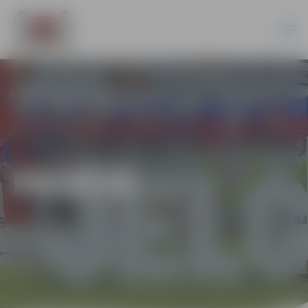
PILSĒTĀ