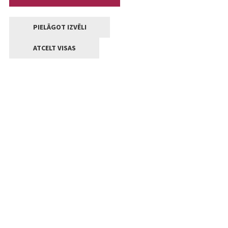
PIELĀGOT IZVĒLI
ATCELT VISAS
Kontakti
Jelgavas valstpilsētas pašvaldība
Lielā iela 11, Jelgava, LV-3001
+371 63005522
pasts@jelgava.lv