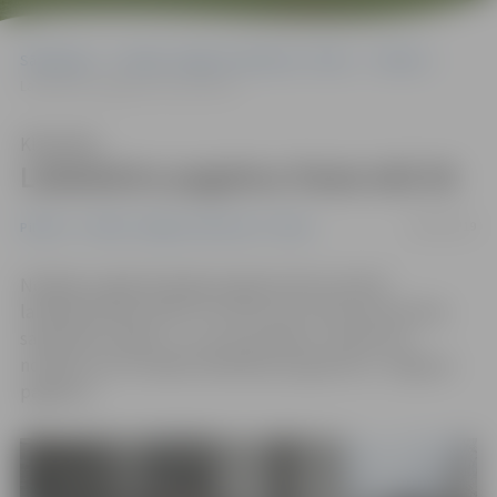
Sākumlapa
Portāla “Jelgavas Vēstnesis” arhīvs
Pilsētā
Labiekārto pagalmu Pasta ielā 36
Klausīties
Labiekārto pagalmu Pasta ielā 36
08/04/2019
Pilsētā
Portāla “Jelgavas Vēstnesis” arhīvs
Nedēļas nogalē pabeigti pagalma Pasta ielā 36
labiekārtošanas darbi. Tos veica SIA «Ceļu būvniecības
sabiedrība «Igate»», un ar šo projektu uzņēmums
noslēdz savu sociālās atbildības programmu «Jelgavas
pagalms».