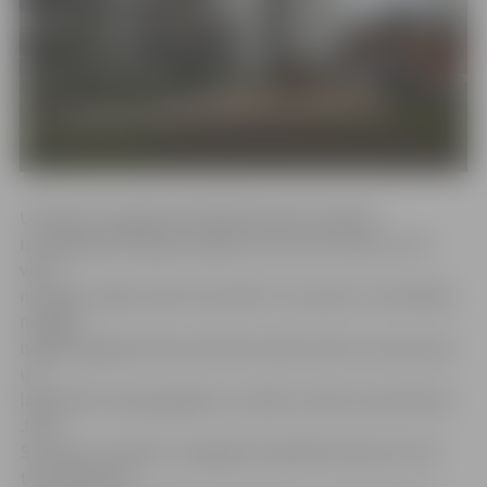
Uzņēmums pagalma labiekārtošanas projektu
izstrādāja pērnā gada nogalē, kad zemes darbus vairs
veikt
nevarēja, tāpēc darbi tika atlikti uz pavasari. Aizvadītajā
nedēļas
nogalē pagalmā Pasta ielā 36 izveidots bērnu laukumiņš
un
labiekārtota daļa pagalma, norāda uzņēmuma pārstāvis
Jānis
Stundiņš, norādot, ka pagalma labiekārtošanas iecere
tika saskaņota