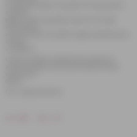
ar mājas iedzīvotājiem. Viņš piebilst, ka nepieciešamos
materiālus
gādāja un darbus organizēja uzņēmums, bet mājas
iedzīvotāji bija
aicināti iesaistīties un palīdzēt. Pagalma labiekārtošanas
izmaksas
ir ap 5000 eiro.
Uzņēmums pagalmu labiekārtošanas programmu
aizsāka 2013. gadā, un kopumā šim mērķim novirzījis
vairāk nekā 12
000 eiro.
Foto: «Jelgavas Vēstnesis»
Drukāt
Dalīties