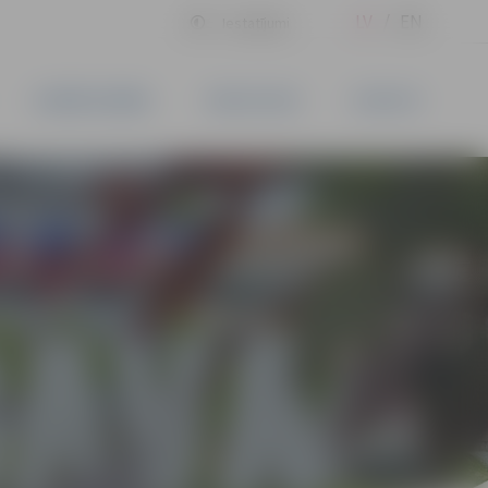
LV
EN
Iestatījumi
UZŅĒMĒJDARBĪBA
PAKALPOJUMI
KONTAKTI