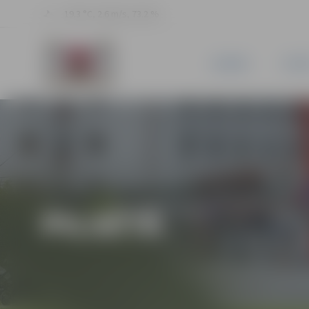
19.3 °C, 2.6 m/s, 73.2 %
JAUNUMI
PILSĒ
PILSĒTĀ