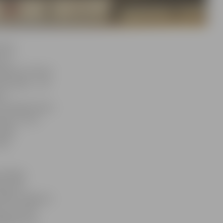
cība»
m un
 būs arī divas
ka laipa –, kā
 ir
 Himalaju bērzs
tenes. Suņu
lejas
ika
pastaigu
ja, kas
Šāds risinājums
, ja vienā
lēties otru