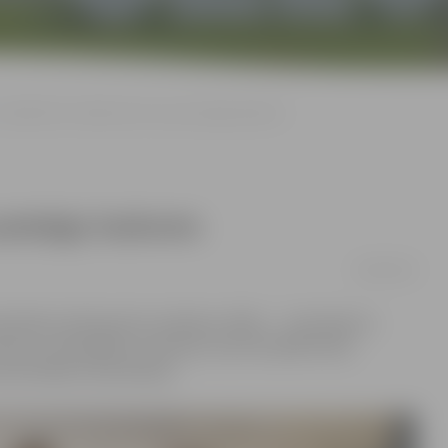
Labiekārtots Ganību ielas suņu pastaigu laukums
 pastaigu laukums
06/06/2018
Ganību ielā iepretim veikalam «MNL» – teritorijā, ko
liņi un velosipēdu novietnes, kā arī iestādīti koki,
uma ērtākai izmantošanai.