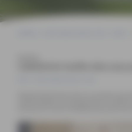
Sākumlapa
Portāla “Jelgavas Vēstnesis” arhīvs
Pilsētā
Klausīties
Labiekārtots Ganību ielas suņu
Pilsētā
Portāla “Jelgavas Vēstnesis” arhīvs
Pabeigti labiekārtošanas darbi suņu pastaigu laukumā 
veido divi iežogoti suņu pastaigu laukumi, uzstādīti so
košumkrūmi un veikti citi labiekārtošanas darbi lauk