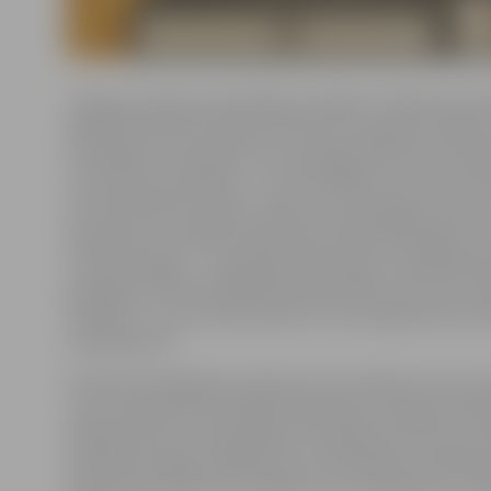
Jelgavas pilsētas pašvaldības iestādes «Pilsētsaimnie
pārstāve Kristīne Lazdiņa informē, ka papildu soliņie
velosipēdu novietnēm suņu pastaigu laukumā turpmāk
suņu laukuma iekārtas – ar zemi apbērta caurule un ko
arī informatīvais stends. Tāpat suņu pastaigu teritorija
apzaļumota, iestādot tādus kokus kā parastā kļava un
un košumaugus – skarainās hortenzijas un spožās klin
pastaigu laukuma labiekārtošanas darbus veica SIA «A
Projekti», un tas interesentiem ir brīvi pieejams bez la
ierobežojuma.
Portāls www.jelgavasvestnesis.lv jau vēstīja, ka suņu 
vietu veido aptuveni 1200 kvadrātmetrus plaša teritori
sadalīta divos ar metāla žogu norobežotos laukumos. 
nodrošina izvēles iespējas suņu saimniekiem, piemēram
laukumā ir lielāki suņi, mazāku suņu saimnieki var izvē