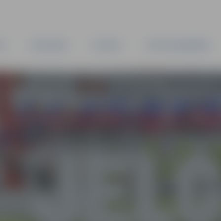
TA
PAŠVALDĪBA
IESTĀDES
KAPITĀLSABIEDRĪBAS