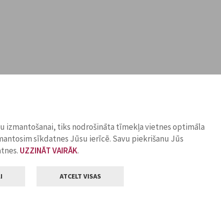
ņu izmantošanai, tiks nodrošināta tīmekļa vietnes optimāla
zmantosim sīkdatnes Jūsu ierīcē. Savu piekrišanu Jūs
atnes.
UZZINĀT VAIRĀK
.
I
ATCELT VISAS