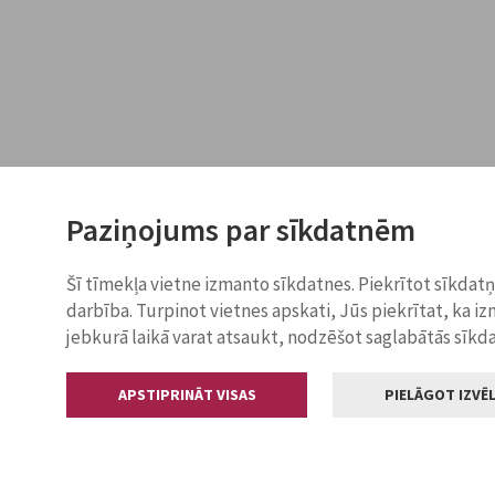
Paziņojums par sīkdatnēm
Šī tīmekļa vietne izmanto sīkdatnes. Piekrītot sīkdat
darbība. Turpinot vietnes apskati, Jūs piekrītat, ka i
jebkurā laikā varat atsaukt, nodzēšot saglabātās sīkd
APSTIPRINĀT VISAS
PIELĀGOT IZVĒL