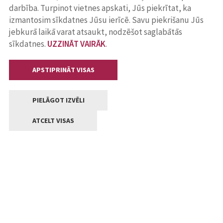
darbība. Turpinot vietnes apskati, Jūs piekrītat, ka
izmantosim sīkdatnes Jūsu ierīcē. Savu piekrišanu Jūs
jebkurā laikā varat atsaukt, nodzēšot saglabātās
sīkdatnes.
UZZINĀT VAIRĀK
.
APSTIPRINĀT VISAS
PIELĀGOT IZVĒLI
ATCELT VISAS
Kontakti