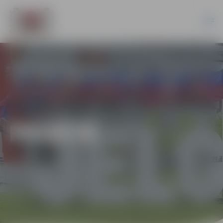
PILSĒTĀ