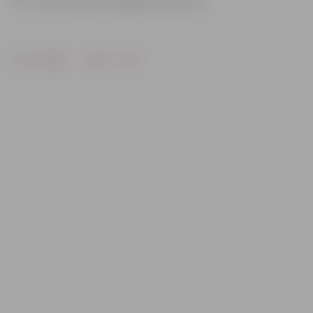
Foto: Ivars Veiliņš/«Jelgavas Vēstnesis»
Drukāt
Dalīties