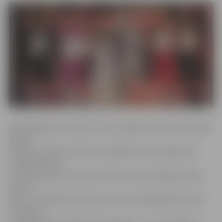
Apmeklējot pēc brāļu Grimmu pasakas motīviem veidoto
Ādolfa
Alunāna Jelgavas teātra iestudējumu Andra Bolmaņa
režijā, bērni ne
vien dzīvoja līdzi pasaku tēliem, bet arī mācījās izprast
labo un
ļauno. «Izrāde bija pamācoša un mūsdienīga. Bērni īpaši
novērtēja