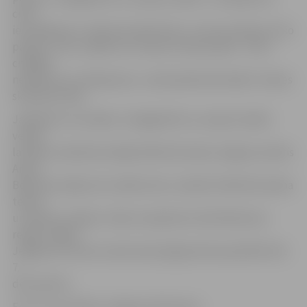
citos
iestudējumos. «Man ļoti patīk lasīt, un esmu lasījusi arī šo
pasaku. Taču izrādē viss ir daudz interesantāk – tēli ir
citādāki
nekā biju tos iztēlojusies,» savās pārdomās dalās 3. klases
skolniece Alise.
Jāpiebilst, ka izrādes «Sniegbaltīte un septiņi rūķīši»
versiju
latviešu valodā iestudējis Ādolfa Alunāna Jelgavas teātris
Andra
Bolmaņa režijā, bet izrāde krievu valodā ir Ādolfa Alunāna
teātra
un teātra studijas «Čaika» kopdarbs Arvīda Matisona
režijā. Izrādes
Jelgavas kultūras namā mazie jelgavnieki apmeklēs līdz
7.
decembrim.