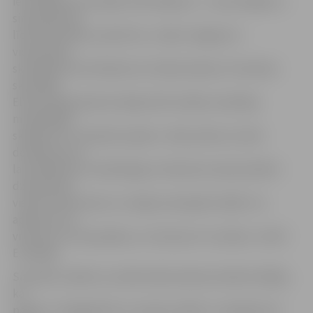
iestudējuma muzikālo noformējumu – viņi kustējās un
sita plaukstas
līdzi dziesmām, jutās brīvi,» stāsta Jelgavas 4.
vidusskolas
skolotāja Iveta Silinēviča. Arī sākumskolas «Punktiņš»
skolotāja
Elīna Sproģe īpaši atzinīgi vērtē izrādes veidotāju
mūsdienīgo
skatījumu uz klasisko pasaku. «Man prieks, ka tiek
domāts par to,
lai izrāde būtu mūsdienīga un bērniem saistoša. Bērni
dzīvoja līdzi
visiem notikumiem un zināja, kam jāseko tālāk. Tas
apliecina, ka
viņi lasa un zina pasakas, un man par to ir prieks,» vērtē
E.Sproģe.
Savukārt vairāki uzrunātie sākumskolas skolēni atklāja,
ka
pasaku «Sniegbaltīte un septiņi rūķīši» ir redzējuši arī