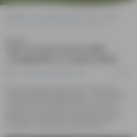
Sākumlapa
Portāla “Jelgavas Vēstnesis” arhīvs
Pilsētā
Labo un ļauno izzina izrādē «Sniegbaltīte un septiņi rūķīši»
Klausīties
Labo un ļauno izzina izrādē
«Sniegbaltīte un septiņi rūķīši»
04/12/2018
Pilsētā
Portāla “Jelgavas Vēstnesis” arhīvs
Pirmās mazāko jelgavnieku grupas jau izbaudījušas
pilsētas pašvaldības ikgadējo dāvanu – teātra izrādi, ko
tradicionāli aicināti apmeklēt pilsētas pirmsskolas
izglītības iestāžu audzēkņi no piecu gadu vecuma un
sākumskolas skolēni. Šogad pilsēta bērniem dāvina
iestudējumu «Sniegbaltīte un septiņi rūķīši».