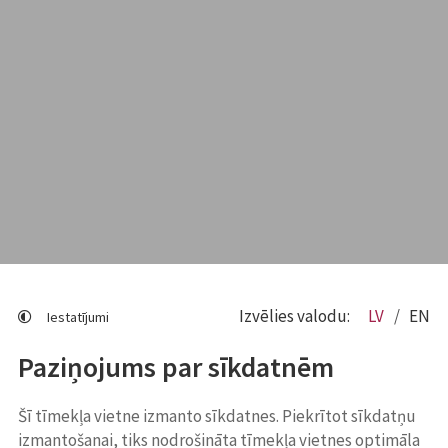
Izvēlies valodu:
LV
EN
Iestatījumi
Paziņojums par sīkdatnēm
Šī tīmekļa vietne izmanto sīkdatnes. Piekrītot sīkdatņu
izmantošanai, tiks nodrošināta tīmekļa vietnes optimāla