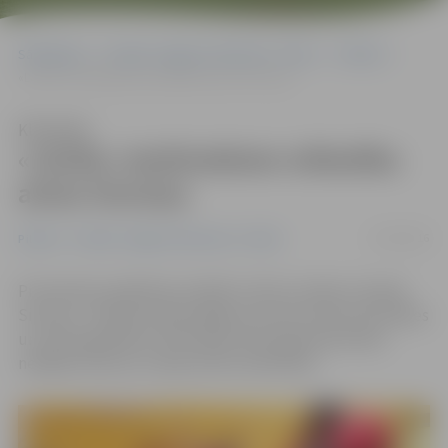
Sākumlapa
Portāla “Jelgavas Vēstnesis” arhīvs
Pilsētā
«Lācīša» iemītniekiem mīlestību atnes Sirsniņa
Klausīties
«Lācīša» iemītniekiem mīlestību
atnes Sirsniņa
12/02/2016
Pilsētā
Portāla “Jelgavas Vēstnesis” arhīvs
Pirmsskolas izglītības iestādē «Lācītis» šodien viesojās
Sirsniņa – bērniem bija iespēja ar pozitīvo tēlu parunāties
un nofotografēties. Aktivitāte tika organizēta Krāsu
nedēļas ietvaros un bija veltīta mīlestībai.