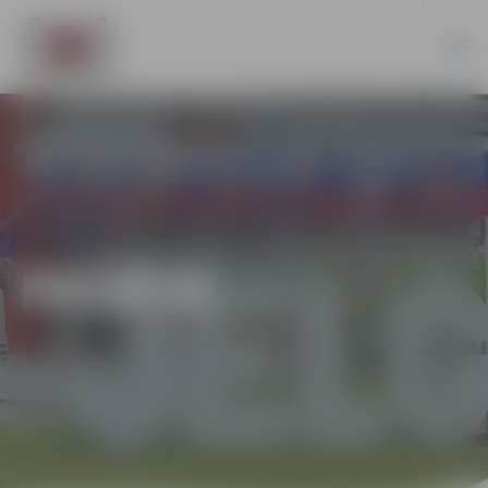
PILSĒTĀ