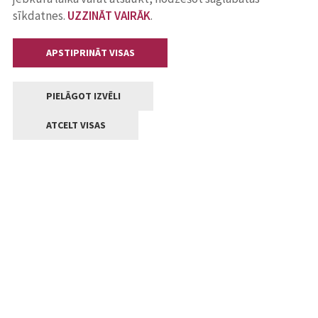
sīkdatnes.
UZZINĀT VAIRĀK
.
APSTIPRINĀT VISAS
PIELĀGOT IZVĒLI
ATCELT VISAS
Kontakti
Jelgavas valstpilsētas pašvaldība
Lielā iela 11, Jelgava, LV-3001