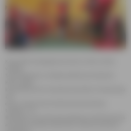
Kā portālam www.jelgavasvestnesis.lv stāsta «Lācīša»
vadītāja
Sandra Nāckalne, šī nedēļa iestādē tika atzīmēta kā
Krāsu nedēļa,
katrai dienai veltot tematiskas aktivitātes. Pirmdiena bija
Zilā
diena, otrdiena tika atzīmēta kā Dzeltenā diena,
trešdiena – kā
Baltā diena, ceturtdiena bija Zaļā diena, kad bērniem bija
aktivitātes saistībā ar dabas tēmu. Šodien pirmsskolas