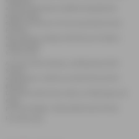
iestādē tika
atzīmēta Sarkanā diena, tādēļ bērni bija ģērbušies
sarkanas krāsas
drēbēs, bet deviņos no rīta viņus apciemoja Sirsniņa.
Pozitīvais
tēls ar bērniem runāja par mīlestību pret vecākiem,
mājdzīvniekiem
un mūsu valsti.
Ar Sirsniņu tikās trīs grupas. Jaunāko grupiņu bērni
Sirsniņai
veltīja dziesmu. «Šodien viss notika tik ļoti pozitīvā
gaisotnē!
Lai arī bērni neredz manu smaidu, es tiešām ieguvu ļoti
daudz
pozitīvas enerģijas,» tā pēc pasākuma pati Sirsniņa.
Foto: Raitis Supe