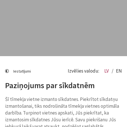
Izvēlies valodu:
LV
EN
Iestatījumi
Paziņojums par sīkdatnēm
Šī tīmekļa vietne izmanto sīkdatnes. Piekrītot sīkdatņu
izmantošanai, tiks nodrošināta tīmekļa vietnes optimāla
darbība. Turpinot vietnes apskati, Jūs piekrītat, ka
izmantosim sīkdatnes Jūsu ierīcē. Savu piekrišanu Jūs
jebkurā laikā varat atsaukt, nodzēšot saglabātās