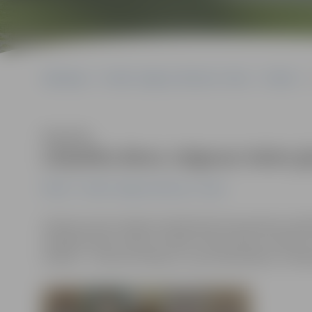
Sākumlapa
Portāla “Jelgavas Vēstnesis” arhīvs
Pilsētā
Klausīties
Lāčplēša diena Jelgavas Valsts 
Pilsētā
Portāla “Jelgavas Vēstnesis” arhīvs
Saeimas nama Lielajā vestibilā šobrīd apskatāma Lāčpl
Lāčplēša diena» darbu izstāde. Konkursā par vienām no 
skolēnu – Katrīnas Vildavas, Lauras Reinholdes un Riha