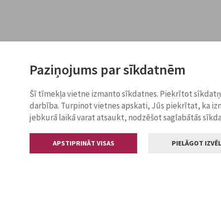
Paziņojums par sīkdatnēm
Šī tīmekļa vietne izmanto sīkdatnes. Piekrītot sīkdat
darbība. Turpinot vietnes apskati, Jūs piekrītat, ka i
jebkurā laikā varat atsaukt, nodzēšot saglabātās sīkd
APSTIPRINĀT VISAS
PIELĀGOT IZVĒL
Kontakti