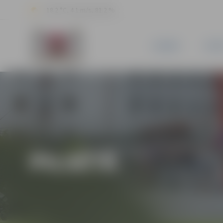
18.2 °C, 4.1 m/s, 81.2 %
JAUNUMI
PILSĒ
PILSĒTĀ