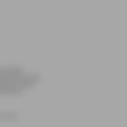
fotogrāfiju
onkursā par vienām
mnāzijas skolēnu
 Goldmaņa –
 piemiņas