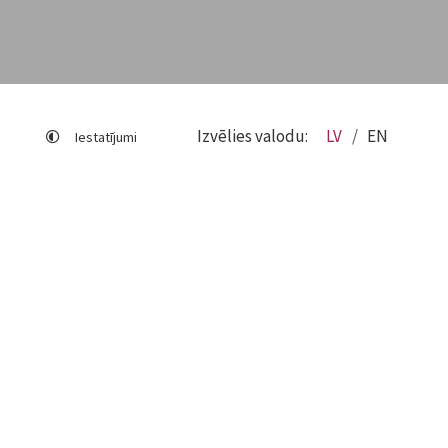
Izvēlies valodu:
LV
EN
Iestatījumi
Lapas karte