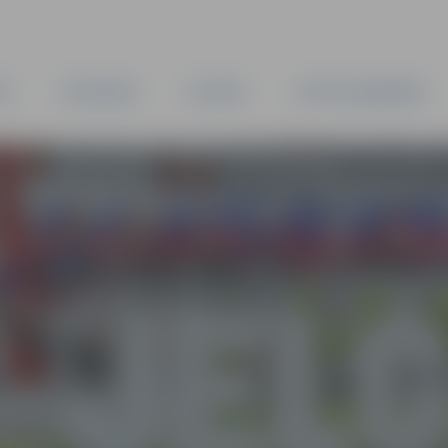
TA
PAŠVALDĪBA
IESTĀDES
KAPITĀLSABIEDRĪBAS