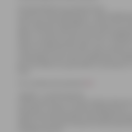
Viņa klasesbiedrene Laura darbam devusi
nosaukumu «Mana Lāčplēša diena». «Mana Lāčplēša die
liesma. Lāpas liesma lāpu gājienos, simtiem svecīšu l
logos un liesmiņas cilvēku acīs. Starp visām šīm ugun
domāt – ko citiem tās nozīmē? Kas citiem ir Lāčplēša 
laikā es 14 cilvēkiem jautāju, kāds ir viņu 11. novembris
viņiem tas saistās? Kas ir tas vārds, vārdi vai simbols, p
viņi iedomājas, dzirdot vārdus «Lāčplēša diena»? Šajā 
gan šie 14 cilvēki un es, gan atbildes uz šo jautājumu
Laura.
Visi uzvarētāju darbi apskatāmi
ŠEIT
Jāpiebilst – lai svētku gaisotnē
rosinātu patriotismu un veicinātu skolēnu interesi par
aizsardzību un drošību, tuvojoties Lāčplēša dienai, 8. –
skolēni tika aicināti piedalīties tradicionālajā Aizsardz
iekšlietu un korupcijas novēršanas komisijas organizēt
fotogrāfiju konkursā.