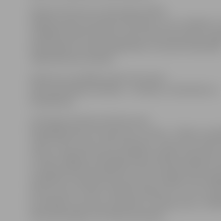
Pavisam 70 autori no 34 Latvijas skolām
dalībai konkursā iesūtīja 122 darbus, kurus vērtēja un
izvēlējās žūrijas komisija, ņemot vērā autora ideju, ieg
darba apjomu, darba oriģinalitāti un iesūtītā materiāl
māksliniecisko kvalitāti.
Konkursa uzvarētāju vidū arī trīs mūsu
Valsts ģimnāzijas audzēkņi – K.Vildava, L.Reinholde un
R.Goldmanis.
12.b klases skolniece Katrīna savai
fotogrāfijai devusi nosaukumu «Latvija – krāšņa un sp
valsts, mūsu skola, mūsu dvēseles,» tā par savu darbu
«Es biju Jelgavas Valsts ģimnāzijas Skolēnu padomes 
ar manas padomes palīdzību mums izdevās izkārtot m
audzēkņus Latvijas kartes kontūrā. Ar lāpām mēs vēlē
siltumu, kas ir mūsos. Skolēnu padome ir tur, kur atr
lai norādītu, kas tad, mūsuprāt, ir Latvijas sirds,» tā Ri
Valsts ģimnāzijas 12.b klases skolnieks.