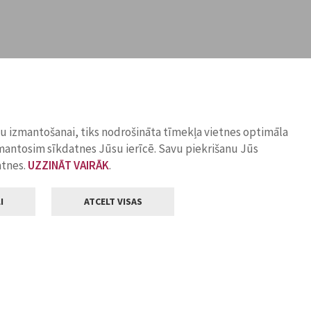
ņu izmantošanai, tiks nodrošināta tīmekļa vietnes optimāla
zmantosim sīkdatnes Jūsu ierīcē. Savu piekrišanu Jūs
atnes.
UZZINĀT VAIRĀK
.
I
ATCELT VISAS
Klientu apkalpošana