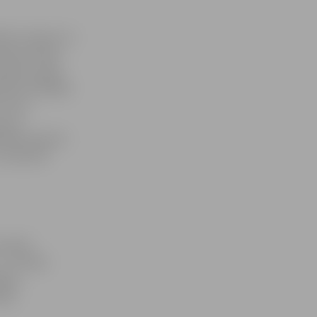
na ir uguns un
iesmiņu namu
tiņām es sāku
diena? Nedēļas
. Ar ko
ar ko
bildē redzami
,» komentē
 valsts
 12. klašu
ības,
ajā