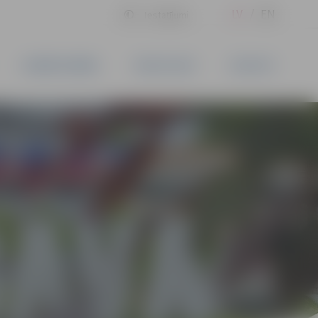
LV
EN
Iestatījumi
UZŅĒMĒJDARBĪBA
PAKALPOJUMI
KONTAKTI