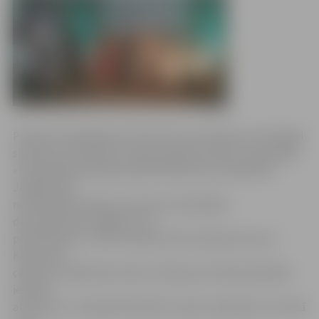
Portāls www.jelgavasvestnesis.lv jau rakstīja, ka arī šogad
sīvākā cīņa, kā ierasts, bija par galveno balvu nominācijā
«Energoefektīvākā daudzdzīvokļu ēka Latvijā 2015».
Jelgava šajā
nominācijā startēja ar piecām renovētājām
daudzdzīvokļu mājām, kuru
pārvaldnieks ir JNĪP: Dobeles iela 8, Dobeles iela 12,
Kalnciema
ceļš 101, Lāčplēša iela 19a un Raiņa iela 9. Māja Lāčplēša
ielā 19a
atzīta par 3. energoefektīvāko Latvijā. Jāpiebilst, ka trešā