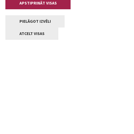
APSTIPRINĀT VISAS
PIELĀGOT IZVĒLI
ATCELT VISAS
Kontakti
Jelgavas valstpilsētas pašvaldība
Lielā iela 11, Jelgava, LV-3001
+371 63005522
pasts@jelgava.lv