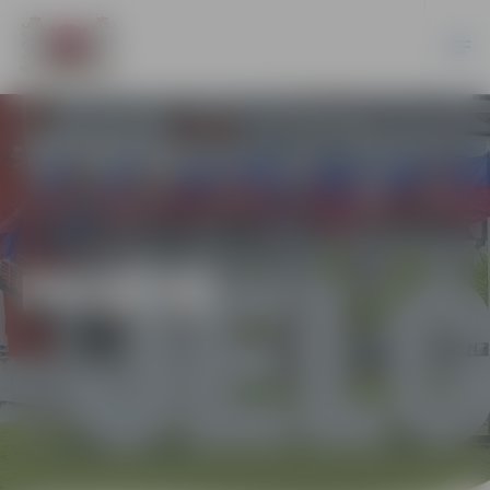
PILSĒTĀ