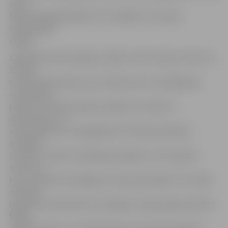
vieta
šajā nominācijā piešķirta arī Liepājā un Ventspilī
renovētajām
mājām.
Lāčplēša ielas 19a mājas vecākais Jānis Zemene vērtē, ka
šī māja
siltuma ekonomijas ziņā uzrāda vienus no labākajiem
rezultātiem
pilsētā. «Arī iedzīvotāji ar panākto rezultātu ir
apmierināti,» tā
viņš, piebilstot, ka šajā gadā arī dzīvokļu īpašnieki
izrādījuši
iniciatīvu risināt ventilācijas jautājumu, lai mazinātu
mitrumu,
kas ir praktiski neizbēgams renovētās mājās. Proti, kāda
dzīvokļa
īpašniece savā dzīvoklī uzstādījusi rekuperācijas iekārtu.
Mājas