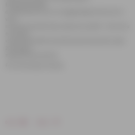
Energoefektīvākās
dzīvojamās ēkas titulu. Arī pagājušā gada konkursā ar 3.
vietu
novērtēta daudzdzīvokļu māja mūsu pilsētā – trešo vietu
nominācijā
«Energoefektīvākā renovētā daudzdzīvokļu ēka Latvijā
2014» ieguva
māja Brīvības bulvārī 28.
Foto: Ekonomijas ministrija
Drukāt
Dalīties