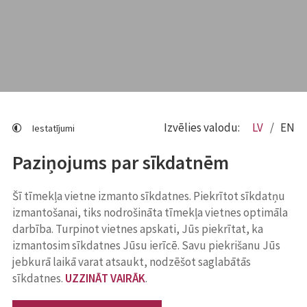
Izvēlies valodu:
LV
EN
Iestatījumi
Paziņojums par sīkdatnēm
Šī tīmekļa vietne izmanto sīkdatnes. Piekrītot sīkdatņu
izmantošanai, tiks nodrošināta tīmekļa vietnes optimāla
darbība. Turpinot vietnes apskati, Jūs piekrītat, ka
izmantosim sīkdatnes Jūsu ierīcē. Savu piekrišanu Jūs
jebkurā laikā varat atsaukt, nodzēšot saglabātās
sīkdatnes.
UZZINĀT VAIRĀK
.