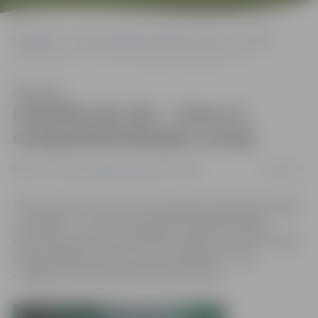
Sākumlapa
Portāla “Jelgavas Vēstnesis” arhīvs
Pilsētā
Lāčplēša iela 19a – viena no energoefektīvākajām Latvijā
Klausīties
Lāčplēša iela 19a – viena no
energoefektīvākajām Latvijā
18/06/2015
Pilsētā
Portāla “Jelgavas Vēstnesis” arhīvs
Šodien paziņoti konkursa «Energoefektīvākā ēka Latvijā»
uzvarētāji – 3. vietu nominācijā «Energoefektīvākā
daudzdzīvokļu ēka Latvijā 2015» ieguvusi daudzdzīvokļu
māja Lāčplēša ielā 19a, kuras pārvaldnieks ir SIA
«Jelgavas nekustamā īpašuma pārvalde».