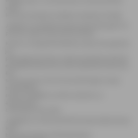
vecākais spriež – ja tā attaisnosies, dzīvokļu īpašnieki
varētu
lemt par šī jautājuma risināšanu kompleksi visā mājā.
Jāpiebilst, ka Lāčplēša iela 19a renovēta 2012. gadā. Tā ir
piecstāvu māja ar kopumā 30 dzīvokļiem.
Konkurss «Energoefektīvākā ēka Latvijā» tiek organizēts
jau
piekto gadu pēc kārtas ar mērķi veicināt labo praksi ēku
energoefektivātes jomā, veidot sabiedrības izpratni par
ēku
siltumnoturību, kā arī siltumnīcefekta gāzu emisiju
samazināšanas
nozīmi un iespējām, lai radītu kvalitatīvu un
arhitektoniski
izteiksmīgu dzīves telpu.
Jāatgādina, ka JNĪP pārvaldītā dzīvojamā māja Helmaņa
ielā 3
bija pirmā Latvijā, kas 2010. gadā ieguva