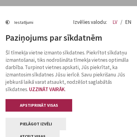
Izvēlies valodu:
LV
EN
Iestatījumi
Paziņojums par sīkdatnēm
Šī tīmekļa vietne izmanto sīkdatnes. Piekrītot sīkdatņu
izmantošanai, tiks nodrošināta tīmekļa vietnes optimāla
darbība. Turpinot vietnes apskati, Jūs piekrītat, ka
izmantosim sīkdatnes Jūsu ierīcē. Savu piekrišanu Jūs
jebkurā laikā varat atsaukt, nodzēšot saglabātās
sīkdatnes.
UZZINĀT VAIRĀK
.
APSTIPRINĀT VISAS
PIELĀGOT IZVĒLI
ATCELT VISAS