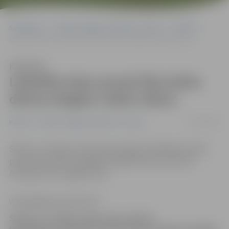
Sākumlapa
Portāla “Jelgavas Vēstnesis” arhīvs
Pilsētā
Lāčplēša ielas posmā līdz darba dienas beigām nebūs ūdens
Klausīties
Lāčplēša ielas posmā līdz darba
dienas beigām nebūs ūdens
23/07/2015
Pilsētā
Portāla “Jelgavas Vēstnesis” arhīvs
Šodien, 23. jūlijā, ūdensvada avārijas likvidēšanas laikā
pārtraukta ūdens piegāde Lāčplēša ielas posmā no
Aviācijas līdz Zvaigžņu ielai.
www.jelgavasvestnesis.lv
Šodien, 23. jūlijā, ūdensvada avārijas