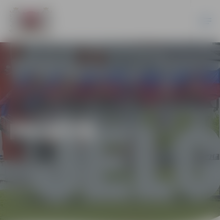
PILSĒTĀ