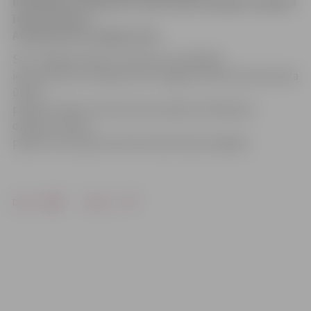
likvidēšanas laikā pārtraukta ūdens piegāde Lāčplēša
ielas posmā no
Aviācijas līdz Zvaigžņu ielai.
SIA «Jelgavas ūdens» informē, ka Lāčplēša
ielas posmā no Aviācijas līdz Zvaigžņu ielai būs pārtraukta
ūdens
padeve sakarā ar ūdensvada avārijas likvidēšanas
darbiem. Ūdens
padeve tiks atjaunota līdz darba dienas beigām.
Drukāt
Dalīties