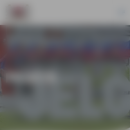
PILSĒTĀ