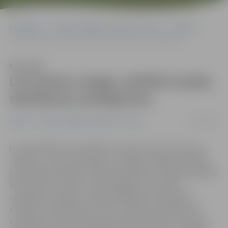
Sākumlapa
Portāla “Jelgavas Vēstnesis” arhīvs
Pilsētā
Lai izvestu sniegu, pilsētā nosaka stāvēšanas aizliegumus
Klausīties
Lai izvestu sniegu, pilsētā nosaka
stāvēšanas aizliegumus
10/01/2019
Pilsētā
Portāla “Jelgavas Vēstnesis” arhīvs
Lai nodrošinātu automašīnu stāvvietu jeb tā saucamo
«kabatu» un ielu attīrīšanu no sniega, Jelgavas pilsētas
pašvaldības iestāde «Pilsētsaimniecība» vairākos pilsētas
ielu posmos uz laiku izvieto pagaidu ceļa zīmes
«Apstāties aizliegts». Šobrīd stāvēšanas aizliegums
noteikts Jāņa Čakstes bulvārī, šodien ceļa zīmes tiks
uzstādītas arī Raiņa ielas posmā no Pasta līdz Pulkveža