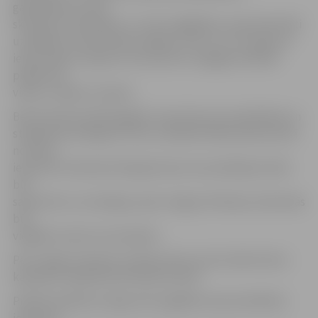
gatavojoties Ledus
skulptūru festivālam, tur tiks nogādātas un gar fakultāti
uzstādītas tirdzniecības mājiņas. Līdz ar to ir svarīgi, lai
iedzīvotāju transports netraucētu smagajai tehnikai
piekļūt šai
vietai,» skaidro I.Auders.
Bet šīs dienas laikā pagaidu ceļa zīmes par apstāšanās un
stāvēšanas aizliegumu tiks uzstādītas Raiņa ielas posmā
no Pasta
ielas līdz Pulkveža O.Kalpaka ielai. Autovadītāji aicināti
būt
saprotoši un uzmanīgi, jo pēc sniega iztīrīšanas stāvvietās
būs
vieglāk novietot automašīnu.
Pēc sniega izvešanas no Raiņa ielas tas tiks vākts ārā no
kabatām Lielajā ielā, Brīvības bulvārī.
Pilsētā savāktais sniegs tiek nogādāts laukumā Kārklu