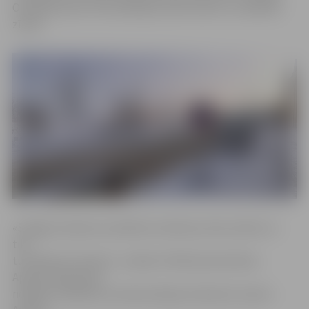
O.Kalpaka ielai. Autovadītāji aicināti ievērot uzstādītās
zīmes.
«Sniega izvešana no pilsētas notiek jau divas naktis un
tiks
turpināta arī šonakt,» norāda «Pilsētsaimniecības»
Apsaimniekošanas
nodaļas vadītājs ielu ekspluatācijas inženieris Imants