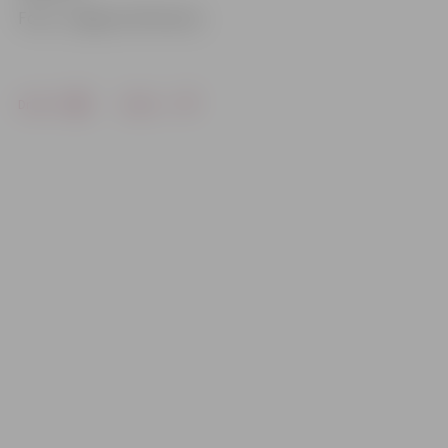
Foto: «Jelgavas Vēstnesis»
Drukāt
Dalīties