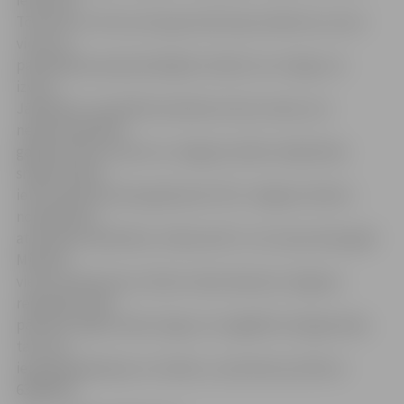
ielā starp
Tērvetes un Putnu ielu gar dzelzceļa uzbērumu, kas ir
viena no
pašvaldības apstiprinātajām vietām, kur sniegu var
izvest.
Jāpiebilst, ka pilsētā noteiktas četras vietas, kur
nepieciešamības
gadījumā tiks izvests no Jelgavas ielām nošķūrētais
sniegs: Kārklu
ielā, Lapskalna ielas galā (pretī SIA «Jelgavas ūdens»
notekūdeņu
attīrīšanas iekārtām), Slokas ielā 7 un Uzvaras ielas galā.
Minētās
vietas saskaņotas ar Valsts vides dienesta Jelgavas
reģionālo vides
pārvaldi. Šajās vietās sniegu var nogādāt arī jelgavnieki,
taču tas
iepriekš jāsaskaņo ar I.Auderu, sazinoties pa tālruni
63084479.