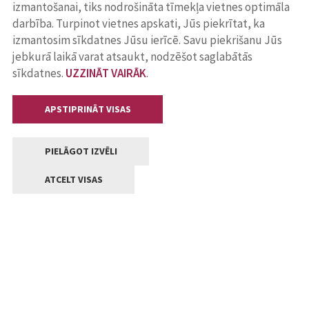
izmantošanai, tiks nodrošināta tīmekļa vietnes optimāla
darbība. Turpinot vietnes apskati, Jūs piekrītat, ka
izmantosim sīkdatnes Jūsu ierīcē. Savu piekrišanu Jūs
jebkurā laikā varat atsaukt, nodzēšot saglabātās
sīkdatnes.
UZZINĀT VAIRĀK
.
APSTIPRINĀT VISAS
PIELĀGOT IZVĒLI
ATCELT VISAS