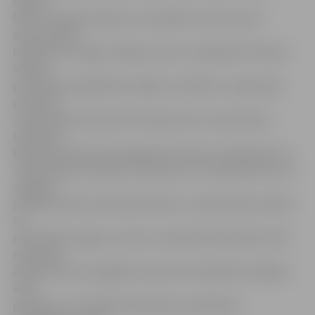
Auders,
lēšot, ka divās naktīs jau no pilsētas centra izvesti
aptuveni 500
kubikmetri sniega. Sniegs izvests no kabatām Tērvetes
ielā pie
pirmsskolas izglītības iestādes «Sprīdītis», Raiņa ielas
posmā no
Jāņa Čakstes bulvāra līdz Katoļu ielai, Jāņa Čakstes
bulvārī no
Elektrības ielas līdz Lielajai ielai, kā arī no Lielās ielas un
Jāņa Čakstes bulvāra krustojuma un no iebrauktuves uz
Jelgavas
pilsētas slimnīcu Brīvības bulvārī. «Jāņa Čakstes bulvārī
no
stāvvietām sniegs ir izvests un šodienas laikā zīmes tiks
noņemtas.
Atstāta tiks vien pagaidu ceļa zīme «Apstāties aizliegts»
ielas
pusē gar LLU Tehnisko fakultāti, jo piektdien,