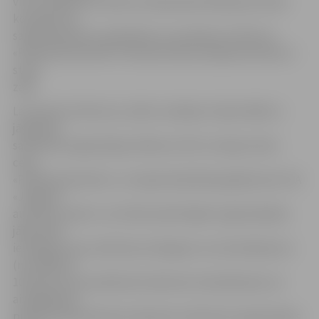
virzot ieplānotos darbus saskaņošanai Rakšanas darbu
komisijā, kas
sanāk kopā katru piektdienu no pulksten 13 līdz 14
«Pilsētsaimniecībā» Pulkveža Oskara Kalpaka ielā 16a, 3.
stāva
zālē.
Lai saņemtu lēmumu, darbu veicējam ir jāizstrādā un
jāsaskaņo
satiksmes organizācijas shēma ar VAS «Latvijas valsts
ceļi»,
«Pilsētsaimniecību» un nepieciešamības gadījumā ar SIA
«Jelgavas
autobusu parks» vai citām iesaistītajām organizācijām;
jāiesniedz
iesniegums par satiksmes aizliegumu vai ierobežojumu
(ne vēlāk kā
10 dienas pirms plānotās satiksmes ierobežošanas vai
aizliegšanas),
pielikumā pievienojot saskaņoto satiksmes organizācijas