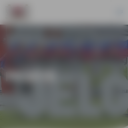
PILSĒTĀ