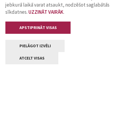
jebkurā laikā varat atsaukt, nodzēšot saglabātās
sīkdatnes.
UZZINĀT VAIRĀK
.
APSTIPRINĀT VISAS
PIELĀGOT IZVĒLI
ATCELT VISAS
Kontakti
Jelgavas valstpilsētas pašvaldība