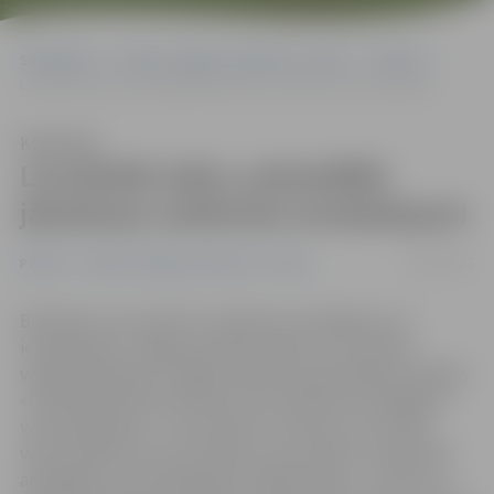
Sākumlapa
Portāla “Jelgavas Vēstnesis” arhīvs
Pilsētā
Lai pilsētā raktu, pašvaldībā jāsaskaņo satiksmes ierobežojumi
Klausīties
Lai pilsētā raktu, pašvaldībā
jāsaskaņo satiksmes ierobežojumi
22/03/2017
Pilsētā
Portāla “Jelgavas Vēstnesis” arhīvs
Būvdarbu, kas saistīti ar satiksmes aizliegšanu vai
ierobežošanu Jelgavas pilsētas ielās un uz ietvēm,
veikšanai jāsaņem Jelgavas pilsētas pašvaldības iestādes
«Pilsētsaimniecība» lēmums par satiksmes aizliegšanu
vai ierobežošanu. «Tas attiecas uz ikvienu, kurš vēlas
veikt rakšanas vai citus darbus, kas saistīti ar satiksmes
aizliegšanu vai ierobežošanu pilsētas ielās, – būvēt vai