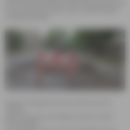
labot inženierkomunikācijas, izbūvēt pievedceļu vai darīt
ko citu, ja darbi skars ielas un ietves,» skaidro iestādes
vadītājs Māris Mielavs.
Saskaņā ar 2016. gada 19. janvāra noteikumiem Nr.42
«Kārtība,
kādā aizliedzama vai ierobežojama satiksme» šādam
lēmumam jābūt,