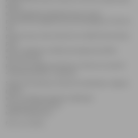
shēmu;
shēma digitālā formātā jānosūta pa e-pastu
pilsetsaimnieciba@pilsetsaimnieciba.jelgava.lv. Lēmums
tiks
pieņemts piecu dienu laikā, bet ne vēlāk kā divas dienas
pirms
darbu uzsākšanas. Iestāde pa iesniegumā norādīto
tālruni informēs
personu par sagatavoto lēmumu. Lēmumu var saņemt
«Pilsētsaimniecībā», 9. kabinetā.
Sīkāka informācija par satiksmes ierobežošanu Jelgavas
pilsētas
ielās un veidlapas pieejamas mājaslapas
www.pilsetsaimniecība.lv
sadaļā «Pakalpojumi».
Foto: no JV arhīva