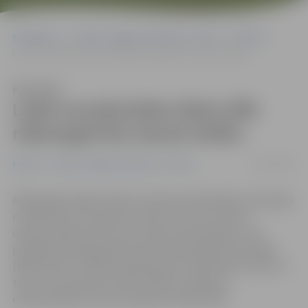
Sākumlapa
Portāla “Jelgavas Vēstnesis” arhīvs
Pilsētā
Laikā neuzbūvētām ēkām NĪN nākamgad būs daudz lielāks
Klausīties
Laikā neuzbūvētām ēkām NĪN
nākamgad būs daudz lielāks
08/12/2015
Pilsētā
Portāla “Jelgavas Vēstnesis” arhīvs
Nākamgad spēkā stāsies izmaiņas pašvaldības saistošajos
noteikumos, kas paredz: būvei, kura nav nodota
ekspluatācijā vai kurai nav aktīvas būvatļaujas, tiks
piemērota paaugstināta nekustamā īpašuma nodokļa
(NĪN) likme. Tas Būvinspekcijai ļaus efektīvāk cīnīties ar
tiem, kas tīšuprāt novilcina būvju nodošanu
ekspluatācijā, lai būtu jāmaksā mazāks NĪN.