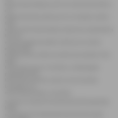
nodota ekspluatācijā, jau dzīvo vai notiek komerciālā vai
cita
darbība. Būvvalde saskārusies arī ar situācijām, kad ēka
tīšām
netiek nodota ekspluatācijā, lai īpašumam nepalielinātos
NĪN. «Ne
vienmēr iespējams pierādīt, ka ēkā, kas nav nodota
ekspluatācijā,
tiešām jau dzīvo cilvēki vai notiek komercdarbība. Tā kā
tagad
būvniecības process ir terminēts, no nākamā gada
paaugstinātu NĪN
likmi varēsim piemērot, ja ēka, kurai nav aktuālas
būvatļaujas, nav
nodota ekspluatācijā,» viņa skaidro.
Saskaņā ar izmaiņām likumdošanā kopš 2013. gada jūlija
lielāki
un sabiedriski nozīmīgi objekti jāuzbūvē piecu gadu