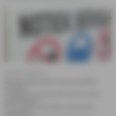
Ilze Knusle-Jankevica
Nākamgad spēkā stāsies izmaiņas pašvaldības
saistošajos
noteikumos, kas paredz: būvei, kura nav nodota
ekspluatācijā vai
kurai nav aktīvas būvatļaujas, tiks piemērota
paaugstināta