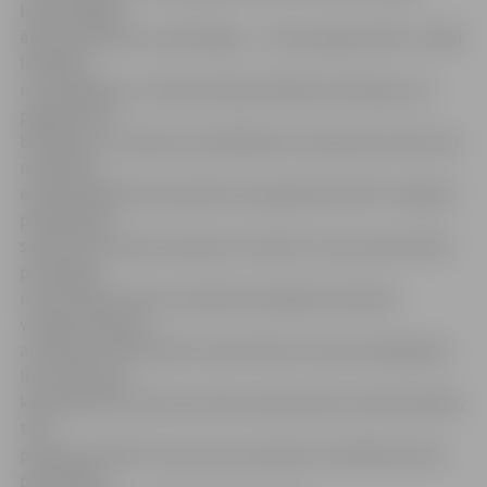
laikā, pārējās
ēkas, piemēram, privātmājas, – astoņu gadu laikā. Ja šajā
laikā ēka
nav pabeigta un nodota eksplu­atācijā, būvatļauju var
pagarināt un
būvdarbus turpināt, bet jārēķinās, ka īpašumam līdz pat
nodošanai
ekspluatācijā tiks piemērots paaugstināts NĪN. Jelgavas
pašvaldības
saistošie noteikumi paredz, ka būvei, kuras būvniecībā
pārsniegts
normatīvajos aktos noteiktais kopējais būvdarbu
veikšanas ilgums,
ar nākamo mēnesi pēc būvniecības termiņa izbeigšanās
līdz mēnesim,
kad parakstīts akts par būves pieņemšanu ekspluatācijā,
tiek
piemērots NĪN trīs procentu apmērā no lielākās (būvei
piekritīgās