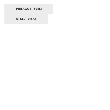
PIELĀGOT IZVĒLI
ATCELT VISAS
Kontakti
Jelgavas valstpilsētas pašvaldība
Lielā iela 11, Jelgava, LV-3001
+371 63005522
pasts@jelgava.lv