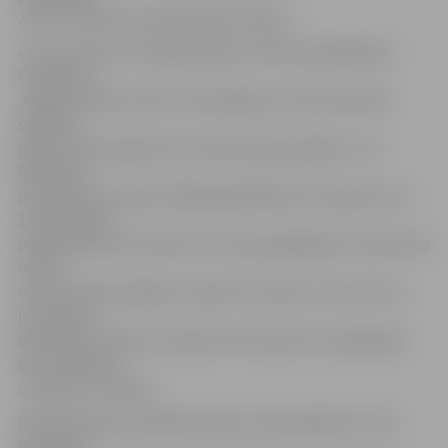
zemes vai būves) kadastrālās vērtības.
«Tas nozīmē, ka nodokļa apmērs būtiski palielināsies.
Piemēram,
Jelgavā, Niedru ielā, ir privātmāja, kuras būvniecība
sākta 90.
gados. Ēka joprojām nav nodota eksplu­atācijā – tās
īpašnieks
principiāli to nedara. Nākamgad NĪN par šo īpašumu no
183 eiro gadā
palielināsies līdz 2225 eiro un tāds saglabāsies, kamēr ēka
netiks
nodota ekspluatācijā,» skaidro N.Ļubina, uzsverot: tas
ļaus daudz
efektīvāk cīnīties ar iekavētu būvniecību, nepabeigtu
ēku pamešanu
un graustu rašanos.
Būvinspekcijas vadītāja pieļauj, ka būs gadījumi, kad
īpašnieks,