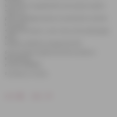
lai izvairītos no augstāka NĪN, izlems īpašumu pārdot.
Tāpēc viņa,
pērkot nepabeigtu īpašumu, aicina pievērst uzmanību
būvatļaujas
derīguma termiņam – ja tas ir mazs un ēku laikā pabeigt
nebūs
iespējams, jārēķinās ar paaugstinātu NĪN.
Ikviens jautājumu gadījumā aicināts sazināties ar
Būvinspekciju
pa tālruni 63005566.
Ilustrācija: no JV arhīva
Drukāt
Dalīties