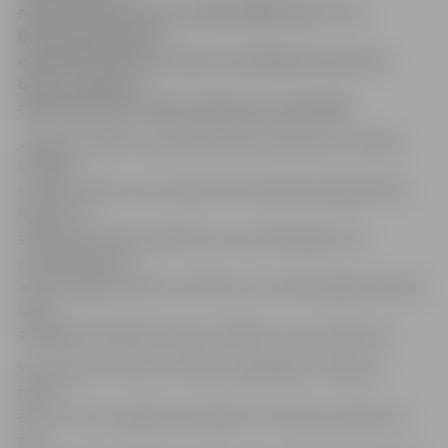
nekustamā īpašuma nodokļa (NĪN) likme. Tas
Būvinspekcijai ļaus
efektīvāk cīnīties ar tiem, kas tīšuprāt novilcina
būvju nodošanu
ekspluatācijā, lai būtu jāmaksā mazāks NĪN.
Jelgavas pilsētas pašvaldības Būvinspekcijas vadītāja
Natālija
Ļubina skaidro, ka izmaiņas likumdošanā paaugstinātu
NĪN likmi
šādām ēkām ļāva piemērot jau no 2015. gada, bet
pašvaldība pērn
apstiprināja saistošos noteikumus, nosakot gadu pārejas
laiku,
tādējādi īpašniekiem ļaujot sakārtot savus īpašumus.
Viņa stāsta, ka līdz šim nekas neregulēja, cik ilgi var
būvēt
ēku, un sods varēja tikt piemērots tikai tad, ja ēkā, kas
nav