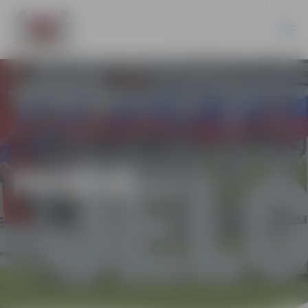
PILSĒTĀ