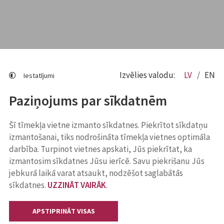
Izvēlies valodu:
LV
EN
Iestatījumi
Paziņojums par sīkdatnēm
Šī tīmekļa vietne izmanto sīkdatnes. Piekrītot sīkdatņu
izmantošanai, tiks nodrošināta tīmekļa vietnes optimāla
darbība. Turpinot vietnes apskati, Jūs piekrītat, ka
izmantosim sīkdatnes Jūsu ierīcē. Savu piekrišanu Jūs
jebkurā laikā varat atsaukt, nodzēšot saglabātās
sīkdatnes.
UZZINĀT VAIRĀK
.
APSTIPRINĀT VISAS